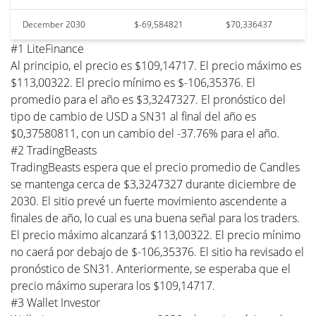
December 2030
$-69,584821
$70,336437
#1 LiteFinance
Al principio, el precio es $109,14717. El precio máximo es
$113,00322. El precio mínimo es $-106,35376. El
promedio para el año es $3,3247327. El pronóstico del
tipo de cambio de USD a SN31 al final del año es
$0,37580811, con un cambio del -37.76% para el año.
#2 TradingBeasts
TradingBeasts espera que el precio promedio de Candles
se mantenga cerca de $3,3247327 durante diciembre de
2030. El sitio prevé un fuerte movimiento ascendente a
finales de año, lo cual es una buena señal para los traders.
El precio máximo alcanzará $113,00322. El precio mínimo
no caerá por debajo de $-106,35376. El sitio ha revisado el
pronóstico de SN31. Anteriormente, se esperaba que el
precio máximo superara los $109,14717.
#3 Wallet Investor