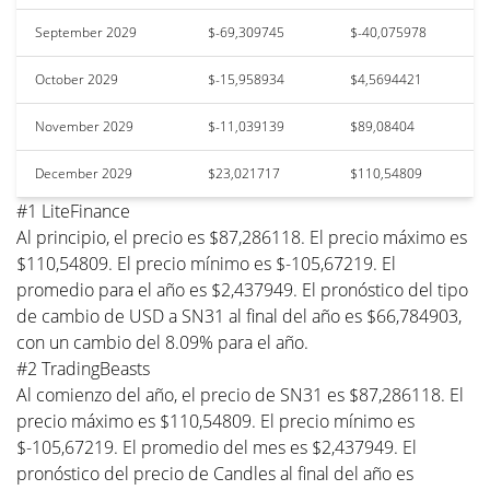
September 2029
$-69,309745
$-40,075978
October 2029
$-15,958934
$4,5694421
November 2029
$-11,039139
$89,08404
December 2029
$23,021717
$110,54809
#1 LiteFinance
Al principio, el precio es $87,286118. El precio máximo es
$110,54809. El precio mínimo es $-105,67219. El
promedio para el año es $2,437949. El pronóstico del tipo
de cambio de USD a SN31 al final del año es $66,784903,
con un cambio del 8.09% para el año.
#2 TradingBeasts
Al comienzo del año, el precio de SN31 es $87,286118. El
precio máximo es $110,54809. El precio mínimo es
$-105,67219. El promedio del mes es $2,437949. El
pronóstico del precio de Candles al final del año es