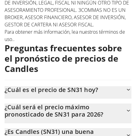
DE INVERSIÓN, LEGAL, FISCAL NI NINGÚN OTRO TIPO DE
ASESORAMIENTO PROFESIONAL. 3COMMAS NO ES UN
BROKER, ASESOR FINANCIERO, ASESOR DE INVERSIÓN,
GESTOR DE CARTERA NI ASESOR FISCAL.
Para obtener más información, lea nuestros
términos de
uso.
.
Preguntas frecuentes sobre
el pronóstico de precios de
Candles
¿Cuál es el precio de SN31 hoy?
Hoy, Candles (SN31) se cotiza a $1,016 con una capitalización de
¿Cuál será el precio máximo
mercado de $1.343.474.
pronosticado de SN31 para 2026?
Se espera que el precio de SN31 alcance un nivel máximo de
¿Es Candles (SN31) una buena
$54,381073 a finales de 2026.