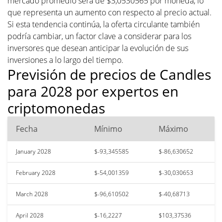
mercado promedio será de $3,0530565 por moneda, lo
que representa un aumento con respecto al precio actual.
Si esta tendencia continúa, la oferta circulante también
podría cambiar, un factor clave a considerar para los
inversores que desean anticipar la evolución de sus
inversiones a lo largo del tiempo.
Previsión de precios de Candles
para 2028 por expertos en
criptomonedas
Fecha
Mínimo
Máximo
January 2028
$-93,345585
$-86,630652
February 2028
$-54,001359
$-30,030653
March 2028
$-96,610502
$-40,68713
April 2028
$-16,2227
$103,37536