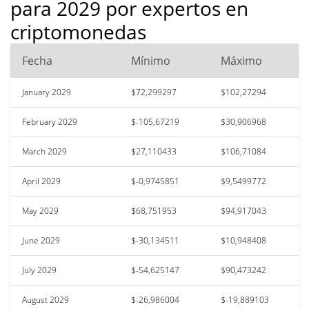
para 2029 por expertos en
criptomonedas
Fecha
Mínimo
Máximo
January 2029
$72,299297
$102,27294
February 2029
$-105,67219
$30,906968
March 2029
$27,110433
$106,71084
April 2029
$-0,9745851
$9,5499772
May 2029
$68,751953
$94,917043
June 2029
$-30,134511
$10,948408
July 2029
$-54,625147
$90,473242
August 2029
$-26,986004
$-19,889103