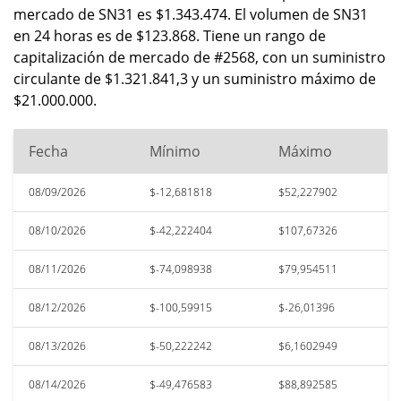
mercado de SN31 es $1.343.474. El volumen de SN31
en 24 horas es de $123.868. Tiene un rango de
capitalización de mercado de #2568, con un suministro
circulante de $1.321.841,3 y un suministro máximo de
$21.000.000.
Fecha
Mínimo
Máximo
08/09/2026
$-12,681818
$52,227902
08/10/2026
$-42,222404
$107,67326
08/11/2026
$-74,098938
$79,954511
08/12/2026
$-100,59915
$-26,01396
08/13/2026
$-50,222242
$6,1602949
08/14/2026
$-49,476583
$88,892585