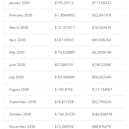
January 2030
$105,29112
$113,00322
February 2030
$-1,8044802
$52,641318
March 2030
$-31,357517
$16,559434
April 2030
$18,174567
$85,636264
May 2030
$-73,620889
$6,2658148
June 2030
$57,884161
$106,52686
July 2030
$-83,408486
$56,652544
August 2030
$-105,8756
$-27,194967
September 2030
$18,817328
$52,799229
October 2030
$-106,35376
$-86,938978
November 2030
$15,260556
$88,876278