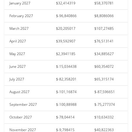
January 2027
$32,414319
$58,370781
February 2027
$-96,840866
$8,8086066
March 2027
$20,205017
$107,27485
April 2027
$39,592907
$76,513141
May 2027
$2,3941185
$34,885627
June 2027
$-15,034438
$60,354072
July 2027
$-82,358201
$65,315174
August 2027
$-101,16874
$-87,596651
September 2027
$-100,88988
$-75,277374
October 2027
$-78,04414
$10,634332
November 2027
$-9,798415
$40,822363