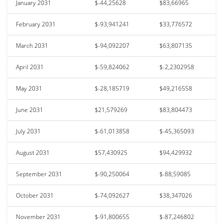
January 2031
$-44,25628
$83,66965
February 2031
$-93,941241
$33,776572
March 2031
$-94,092207
$63,807135
April 2031
$-59,824062
$-2,2302958
May 2031
$-28,185719
$49,216558
June 2031
$21,579269
$83,804473
July 2031
$-61,013858
$-45,365093
August 2031
$57,430925
$94,429932
September 2031
$-90,250064
$-88,59085
October 2031
$-74,092627
$38,347026
November 2031
$-91,800655
$-87,246802