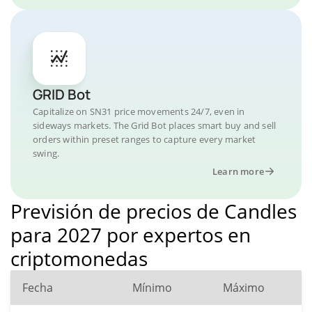
GRID Bot
Capitalize on SN31 price movements 24/7, even in
sideways markets. The Grid Bot places smart buy and sell
orders within preset ranges to capture every market
swing.
Learn more
Previsión de precios de Candles
para 2027 por expertos en
criptomonedas
Fecha
Mínimo
Máximo