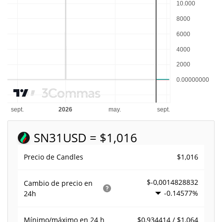
SN31
USD = $1,016
$1,016
Precio de Candles
$-0,0014828832
Cambio de precio en
-0.14577%
24h
$0,934414 / $1,064
Mínimo/máximo en 24 h