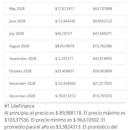
May 2028
$17,612917
$63,107888
June 2028
$-12,944245
$9,8562122
July 2028
$45,10157
$47,698371
August 2028
$8,6519679
$10,762386
September 2028
$-2,337271
$42,818992
October 2028
$25,458831
$59,903849
November 2028
$-52,458503
$21,017925
December 2028
$-70,013312
$19,791072
#1 LiteFinance
Al principio, el precio es $-89,988118. El precio máximo es
$103,37536. El precio mínimo es $-96,610502. El
promedio para el año es $3,3824313. El pronóstico del