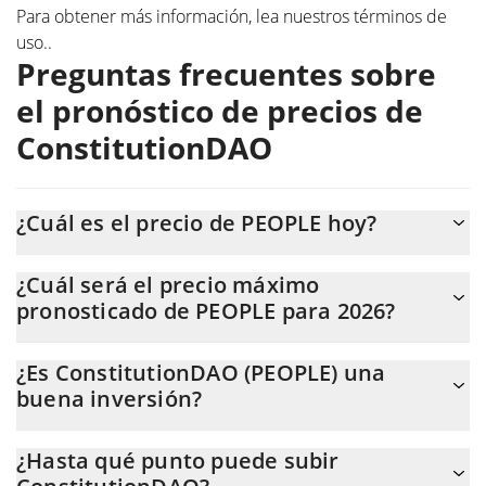
Para obtener más información, lea nuestros
términos de
uso.
.
Preguntas frecuentes sobre
el pronóstico de precios de
ConstitutionDAO
¿Cuál es el precio de PEOPLE hoy?
Hoy, ConstitutionDAO (PEOPLE) se cotiza a $0,00761519 con
¿Cuál será el precio máximo
una capitalización de mercado de $38.597.033.
pronosticado de PEOPLE para 2026?
Se espera que el precio de PEOPLE alcance un nivel máximo de
¿Es ConstitutionDAO (PEOPLE) una
$0,0072149295 a finales de 2026.
buena inversión?
Probablemente no. Sin embargo, debemos tener en cuenta que
¿Hasta qué punto puede subir
las previsiones pueden estar equivocadas, y a menudo lo están,