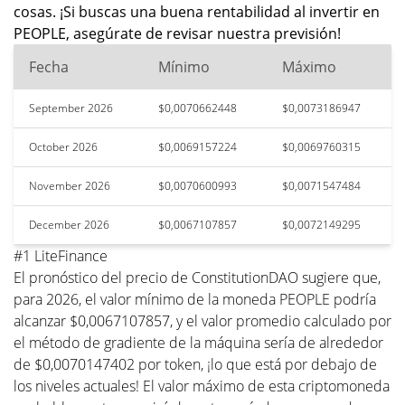
cosas. ¡Si buscas una buena rentabilidad al invertir en
PEOPLE, asegúrate de revisar nuestra previsión!
Fecha
Mínimo
Máximo
September 2026
$0,0070662448
$0,0073186947
October 2026
$0,0069157224
$0,0069760315
November 2026
$0,0070600993
$0,0071547484
December 2026
$0,0067107857
$0,0072149295
#1 LiteFinance
El pronóstico del precio de ConstitutionDAO sugiere que,
para 2026, el valor mínimo de la moneda PEOPLE podría
alcanzar $0,0067107857, y el valor promedio calculado por
el método de gradiente de la máquina sería de alrededor
de $0,0070147402 por token, ¡lo que está por debajo de
los niveles actuales! El valor máximo de esta criptomoneda