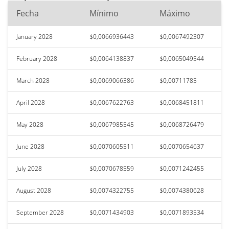
Fecha
Mínimo
Máximo
January 2028
$0,0066936443
$0,0067492307
February 2028
$0,0064138837
$0,0065049544
March 2028
$0,0069066386
$0,00711785
April 2028
$0,0067622763
$0,0068451811
May 2028
$0,0067985545
$0,0068726479
June 2028
$0,0070605511
$0,0070654637
July 2028
$0,0070678559
$0,0071242455
August 2028
$0,0074322755
$0,0074380628
September 2028
$0,0071434903
$0,0071893534