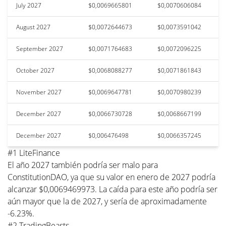
July 2027
$0,0069665801
$0,0070606084
August 2027
$0,0072644673
$0,0073591042
September 2027
$0,0071764683
$0,0072096225
October 2027
$0,0068088277
$0,0071861843
November 2027
$0,0069647781
$0,0070980239
December 2027
$0,0066730728
$0,0068667199
December 2027
$0,006476498
$0,0066357245
#1 LiteFinance
El año 2027 también podría ser malo para
ConstitutionDAO, ya que su valor en enero de 2027 podría
alcanzar $0,0069469973. La caída para este año podría ser
aún mayor que la de 2027, y sería de aproximadamente
-6.23%.
#2 TradingBeasts