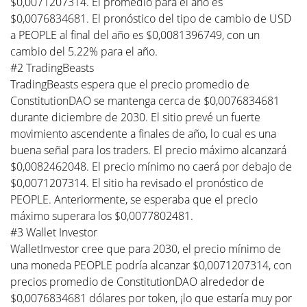
$0,0071207314. El promedio para el año es
$0,0076834681. El pronóstico del tipo de cambio de USD
a PEOPLE al final del año es $0,0081396749, con un
cambio del 5.22% para el año.
#2 TradingBeasts
TradingBeasts espera que el precio promedio de
ConstitutionDAO se mantenga cerca de $0,0076834681
durante diciembre de 2030. El sitio prevé un fuerte
movimiento ascendente a finales de año, lo cual es una
buena señal para los traders. El precio máximo alcanzará
$0,0082462048. El precio mínimo no caerá por debajo de
$0,0071207314. El sitio ha revisado el pronóstico de
PEOPLE. Anteriormente, se esperaba que el precio
máximo superara los $0,0077802481.
#3 Wallet Investor
WalletInvestor cree que para 2030, el precio mínimo de
una moneda PEOPLE podría alcanzar $0,0071207314, con
precios promedio de ConstitutionDAO alrededor de
$0,0076834681 dólares por token, ¡lo que estaría muy por