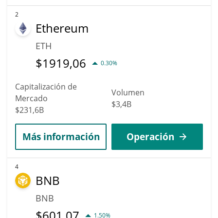
2
Ethereum
ETH
$
1919,06
0.30%
Capitalización de
Volumen
Mercado
$3,4B
$231,6B
Más información
Operación
4
BNB
BNB
$
601,07
1.50%