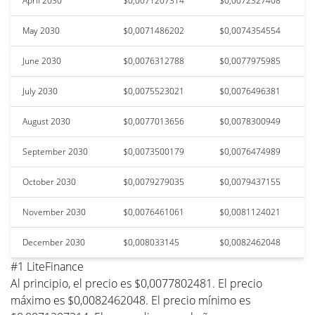
April 2030
$0,0071207314
$0,0072327408
May 2030
$0,0071486202
$0,0074354554
June 2030
$0,0076312788
$0,0077975985
July 2030
$0,0075523021
$0,0076496381
August 2030
$0,0077013656
$0,0078300949
September 2030
$0,0073500179
$0,0076474989
October 2030
$0,0079279035
$0,0079437155
November 2030
$0,0076461061
$0,0081124021
December 2030
$0,008033145
$0,0082462048
#1 LiteFinance
Al principio, el precio es $0,0077802481. El precio
máximo es $0,0082462048. El precio mínimo es