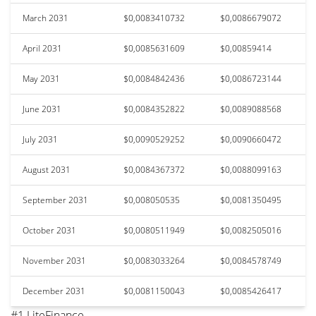
March 2031
$0,0083410732
$0,0086679072
April 2031
$0,0085631609
$0,00859414
May 2031
$0,0084842436
$0,0086723144
June 2031
$0,0084352822
$0,0089088568
July 2031
$0,0090529252
$0,0090660472
August 2031
$0,0084367372
$0,0088099163
September 2031
$0,008050535
$0,0081350495
October 2031
$0,0080511949
$0,0082505016
November 2031
$0,0083033264
$0,0084578749
December 2031
$0,0081150043
$0,0085426417
#1 LiteFinance