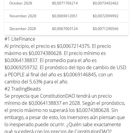
October 2028
$0,0071766214
$0,0073492462
November 2028
$0,0069612051
$0,0072099992
December 2028
$0,0067003124
$0,0071290566
#1 LiteFinance
Al principio, el precio es $0,0067214375. El precio
máximo es $0,0074380628. El precio mínimo es
$0,0064138837. El promedio para el año es
$0,0069259732. El pronóstico del tipo de cambio de USD
a PEOPLE al final del año es $0,0069146845, con un
cambio del 5.63% para el año.
#2 TradingBeasts
Se proyecta que ConstitutionDAO tendrá un precio
mínimo de $0,0064138837 en 2028. Según el pronóstico,
el precio máximo no superará los $0,0074380628. Sin
embargo, a pesar de esto, los inversores aún piensan que
lo inesperado puede ocurrir. ¿Quién sabe exactamente
qué sucederá con los precios de ConstitutionDAO?