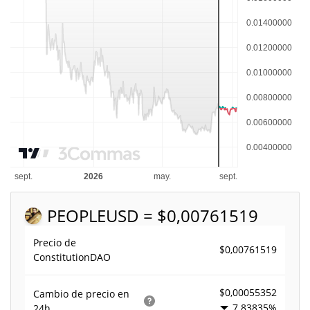
PEOPLE
USD = $0,00761519
Precio de
$0,00761519
ConstitutionDAO
$0,00055352
Cambio de precio en
7.83835%
24h