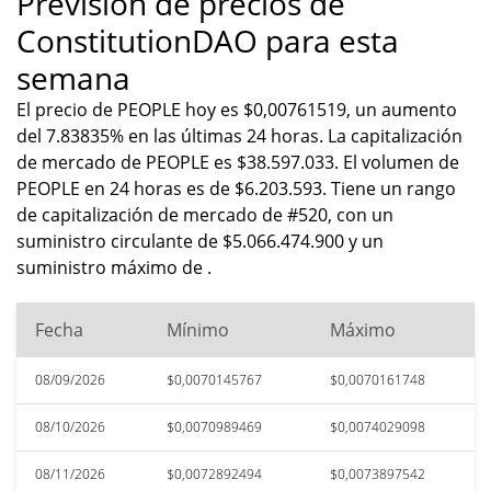
Previsión de precios de
ConstitutionDAO para esta
semana
El precio de PEOPLE hoy es $0,00761519, un aumento
del 7.83835% en las últimas 24 horas. La capitalización
de mercado de PEOPLE es $38.597.033. El volumen de
PEOPLE en 24 horas es de $6.203.593. Tiene un rango
de capitalización de mercado de #520, con un
suministro circulante de $5.066.474.900 y un
suministro máximo de .
Fecha
Mínimo
Máximo
08/09/2026
$0,0070145767
$0,0070161748
08/10/2026
$0,0070989469
$0,0074029098
08/11/2026
$0,0072892494
$0,0073897542