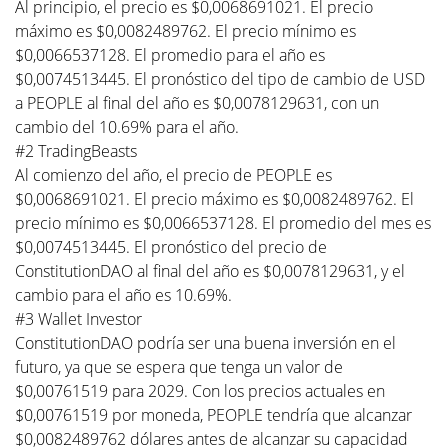
Al principio, el precio es $0,0068691021. El precio
máximo es $0,0082489762. El precio mínimo es
$0,0066537128. El promedio para el año es
$0,0074513445. El pronóstico del tipo de cambio de USD
a PEOPLE al final del año es $0,0078129631, con un
cambio del 10.69% para el año.
#2 TradingBeasts
Al comienzo del año, el precio de PEOPLE es
$0,0068691021. El precio máximo es $0,0082489762. El
precio mínimo es $0,0066537128. El promedio del mes es
$0,0074513445. El pronóstico del precio de
ConstitutionDAO al final del año es $0,0078129631, y el
cambio para el año es 10.69%.
#3 Wallet Investor
ConstitutionDAO podría ser una buena inversión en el
futuro, ya que se espera que tenga un valor de
$0,00761519 para 2029. Con los precios actuales en
$0,00761519 por moneda, PEOPLE tendría que alcanzar
$0,0082489762 dólares antes de alcanzar su capacidad