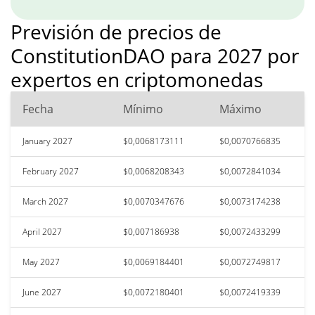
Previsión de precios de
ConstitutionDAO para 2027 por
expertos en criptomonedas
Fecha
Mínimo
Máximo
January 2027
$0,0068173111
$0,0070766835
February 2027
$0,0068208343
$0,0072841034
March 2027
$0,0070347676
$0,0073174238
April 2027
$0,007186938
$0,0072433299
May 2027
$0,0069184401
$0,0072749817
June 2027
$0,0072180401
$0,0072419339