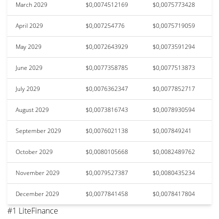
March 2029
$0,0074512169
$0,0075773428
April 2029
$0,007254776
$0,0075719059
May 2029
$0,0072643929
$0,0073591294
June 2029
$0,0077358785
$0,0077513873
July 2029
$0,0076362347
$0,0077852717
August 2029
$0,0073816743
$0,0078930594
September 2029
$0,0076021138
$0,007849241
October 2029
$0,0080105668
$0,0082489762
November 2029
$0,0079527387
$0,0080435234
December 2029
$0,0077841458
$0,0078417804
#1 LiteFinance