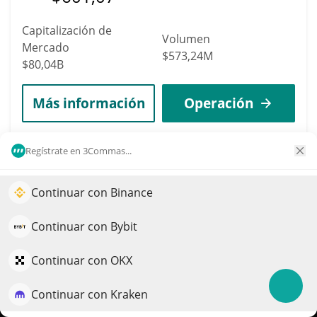
Capitalización de
Volumen
Mercado
$573,24M
$80,04B
Más información
Operación
6
Regístrate en 3Commas...
XRP
XRP
Continuar con Binance
Impulse el crecimiento de su portafolio con IA
$
1,04
1.70%
QuantPilot es una plataforma integral de estrategias donde
Continuar con Bybit
agentes autónomos crean, hacen backtesting y optimizan
Capitalización de
sus estrategias y realizan investigación de mercado
Volumen
Continuar con OKX
Mercado
$752,87M
$65,16B
Continuar con Kraken
Pruébelo gratis