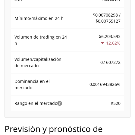
$0,00708298 /
Mínimo/máximo en 24 h
$0,00755127
$6.203.593
Volumen de trading en
24
12.62%
h
Volumen/capitalización
0,1607272
de mercado
Dominancia en el
0,0016943826%
mercado
#520
Rango en el mercado
Previsión y pronóstico de