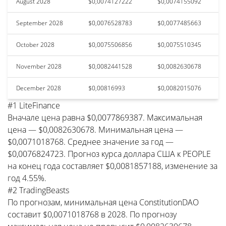
August 2028
$0,0074127222
$0,0074155092
September 2028
$0,0076528783
$0,0077485663
October 2028
$0,0075506856
$0,0075510345
November 2028
$0,0082441528
$0,0082630678
December 2028
$0,00816993
$0,0082015076
#1 LiteFinance
Вначале цена равна $0,0077869387. Максимальная
цена — $0,0082630678. Минимальная цена —
$0,0071018768. Среднее значение за год —
$0,0076824723. Прогноз курса доллара США к PEOPLE
на конец года составляет $0,0081857188, изменение за
год 4.55%.
#2 TradingBeasts
По прогнозам, минимальная цена ConstitutionDAO
составит $0,0071018768 в 2028. По прогнозу