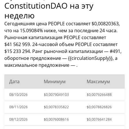
ConstitutionDAO на эту
неделю
Сегодняшняя цена PEOPLE составляет $0,00820363,
что на 15.09084% ниже, чем за последние 24 часа.
Рыночная капитализация PEOPLE составляет
$41 562 959. 24-часовой объем PEOPLE составляет
$15 233 294. Ранг рыночной капитализации — #491,
оборотное предложение — {{circulationSupply}}, а
максимальное предложение — .
Дата
Минимум
Максимум
08/10/2026
$0,0079049103
$0,0079266488
08/11/2026
$0,0078335822
$0,0078826826
08/12/2026
$0,0076008616
$0,0076641284