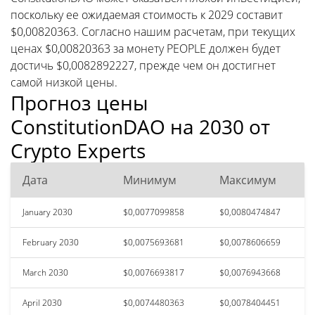
поскольку ее ожидаемая стоимость к 2029 составит
$0,00820363. Согласно нашим расчетам, при текущих
ценах $0,00820363 за монету PEOPLE должен будет
достичь $0,0082892227, прежде чем он достигнет
самой низкой цены.
Прогноз цены
ConstitutionDAO на 2030 от
Crypto Experts
Дата
Минимум
Максимум
January 2030
$0,0077099858
$0,0080474847
February 2030
$0,0075693681
$0,0078606659
March 2030
$0,0076693817
$0,0076943668
April 2030
$0,0074480363
$0,0078404451