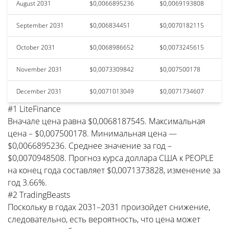
August 2031
$0,0066895236
$0,0069193808
September 2031
$0,006834451
$0,0070182115
October 2031
$0,0068986652
$0,0073245615
November 2031
$0,0073309842
$0,007500178
December 2031
$0,0071013049
$0,0071734607
#1 LiteFinance
Вначале цена равна $0,0068187545. Максимальная
цена – $0,007500178. Минимальная цена —
$0,0066895236. Среднее значение за год –
$0,0070948508. Прогноз курса доллара США к PEOPLE
на конец года составляет $0,0071373828, изменение за
год 3.66%.
#2 TradingBeasts
Поскольку в годах 2031–2031 произойдет снижение,
следовательно, есть вероятность, что цена может