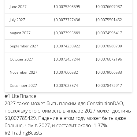
June 2027
$0,0075208595
$0,0076607937
July 2027
$0,0073727436
$0,0075501452
August 2027
$0,0073995669
$0,0074596417
September 2027
$0,0074230922
$0,0076980709
October 2027
$0,0072437244
$0,0076072196
November 2027
$0,007660582
$0,0079066533
December 2027
$0,007625574
$0,0078472917
#1 LiteFinance
2027 также может быть плохим для ConstitutionDAO,
поскольку его стоимость в январе 2027 может достичь
$0,007785429. Падение в этом году может быть даже
больше, чем в 2027, и составит около -1.37%.
#2 TradingBeasts