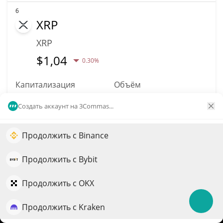
6
XRP
XRP
$
1,04
0.30%
Капитализация
Объём
$64,92B
$590,69M
Создать аккаунт на 3Commas...
Подробнее
Торговать
Продолжить с Binance
Увеличьте рост портфеля с помощью ИИ
7
QuantPilot — платформа полного цикла, где
Продолжить с Bybit
Solana
автономные агенты создают, бэктестят и оптимизируют
ваши стратегии и проводят рыночные исследования
Продолжить с OKX
SOL
$
76,6
1.50%
Продолжить с Kraken
Попробовать бесплатно