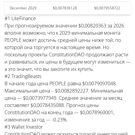
December 2029
$0,007836128
$0,0079558722
#1 LiteFinance
При прогнозируемом значении $0,00820363 за 2026
вполне возможно, что к 2029 минимальная монета
PEOPLE может достичь средней цены ниже той, по
которой она торгуется в настоящее время. Но
поскольку проекты ConstitutionDAO продолжают расти
и развиваться, их цены в будущем могут измениться —
а это значит, что вы захотите их купить.
#2 TradingBeasts
В начале года цена PEOPLE равна $0,0079097048.
Максимальная цена – $0,0082892227. Минимальная
цена — $0,0073977949. Среднее значение за месяц
составляет $0,0078435088. Прогноз цены
ConstitutionDAO на конец года — $0,0078960001,
изменение за год — -0.23%.
#3 Wallet Investor
ConstitutionDAO может оказаться плохой инвестицией,