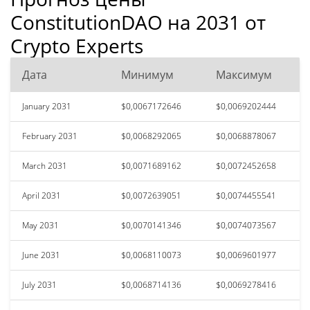
ConstitutionDAO на 2031 от
Crypto Experts
Дата
Минимум
Максимум
January 2031
$0,0067172646
$0,0069202444
February 2031
$0,0068292065
$0,0068878067
March 2031
$0,0071689162
$0,0072452658
April 2031
$0,0072639051
$0,0074455541
May 2031
$0,0070141346
$0,0074073567
June 2031
$0,0068110073
$0,0069601977
July 2031
$0,0068714136
$0,0069278416