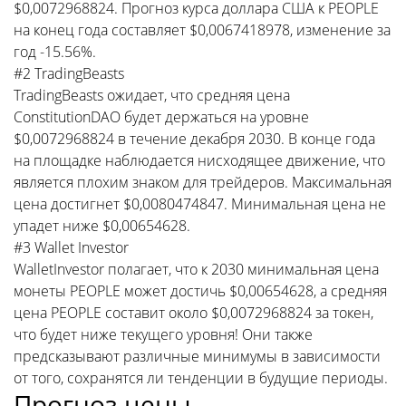
$0,0072968824. Прогноз курса доллара США к PEOPLE
на конец года составляет $0,0067418978, изменение за
год -15.56%.
#2 TradingBeasts
TradingBeasts ожидает, что средняя цена
ConstitutionDAO будет держаться на уровне
$0,0072968824 в течение декабря 2030. В конце года
на площадке наблюдается нисходящее движение, что
является плохим знаком для трейдеров. Максимальная
цена достигнет $0,0080474847. Минимальная цена не
упадет ниже $0,00654628.
#3 Wallet Investor
WalletInvestor полагает, что к 2030 минимальная цена
монеты PEOPLE может достичь $0,00654628, а средняя
цена PEOPLE составит около $0,0072968824 за токен,
что будет ниже текущего уровня! Они также
предсказывают различные минимумы в зависимости
от того, сохранятся ли тенденции в будущие периоды.
Прогноз цены