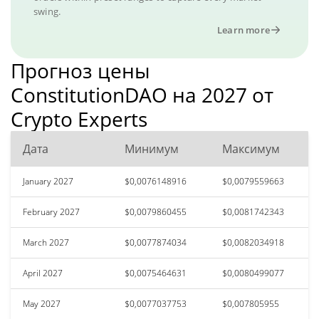
swing.
Learn more
Прогноз цены
ConstitutionDAO на 2027 от
Crypto Experts
Дата
Минимум
Максимум
January 2027
$0,0076148916
$0,0079559663
February 2027
$0,0079860455
$0,0081742343
March 2027
$0,0077874034
$0,0082034918
April 2027
$0,0075464631
$0,0080499077
May 2027
$0,0077037753
$0,007805955