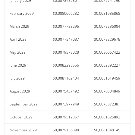
January 2029
$0,0078452301
$0,0079741796
February 2029
$0,0080066282
$0,0081985868
March 2029
$0,0077753296
$0,0079236004
April 2029
$0,0077547087
$0,0078229678
May 2029
$0,0079578028
$0,0080067422
June 2029
$0,0082298556
$0,0082892227
July 2029
$0,0081162404
$0,0081619459
August 2029
$0,0075437492
$0,0076804849
September 2029
$0,0073977949
$0,007807238
October 2029
$0,0079512867
$0,0081626892
November 2029
$0,0079156098
$0,0081848145