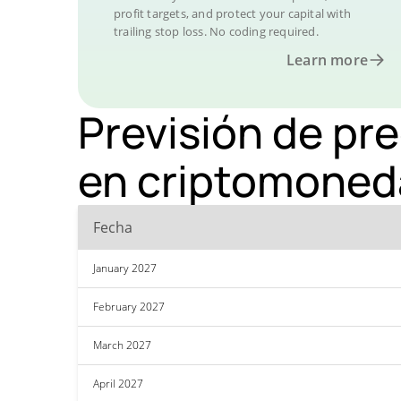
profit targets, and protect your capital with
trailing stop loss. No coding required.
Learn more
Previsión de pr
en criptomoned
Fecha
January 2027
February 2027
March 2027
April 2027