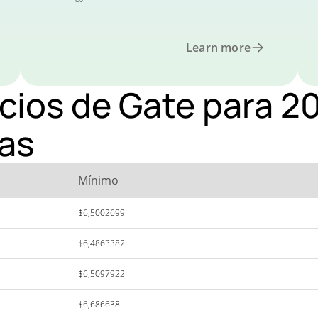
Learn more
ecios de Gate para 2
as
Mínimo
$6,5002699
$6,4863382
$6,5097922
$6,686638