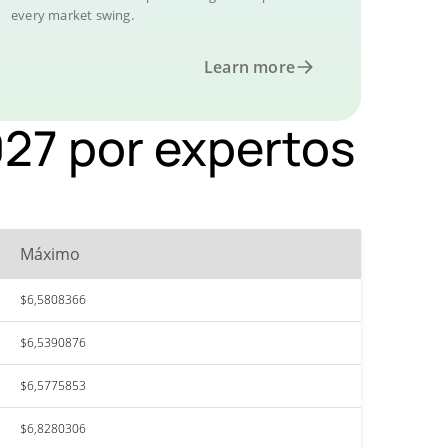
every market swing.
Learn more
027 por expertos
Máximo
$6,5808366
$6,5390876
$6,5775853
$6,8280306