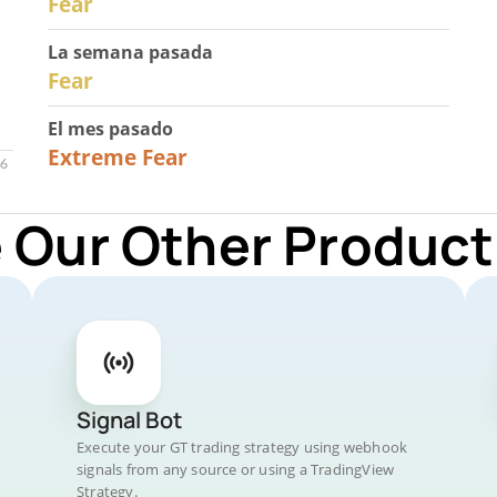
Fear
La semana pasada
27
Fear
El mes pasado
23
Extreme Fear
 Our Other Product
Signal Bot
Execute your GT trading strategy using webhook
signals from any source or using a TradingView
Strategy.