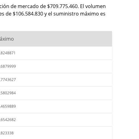
zación de mercado de $709.775.460. El volumen
 es de $106.584.830 y el suministro máximo es
áximo
,8248871
,6879999
,7743627
,5802984
,4659889
,6542682
,823338