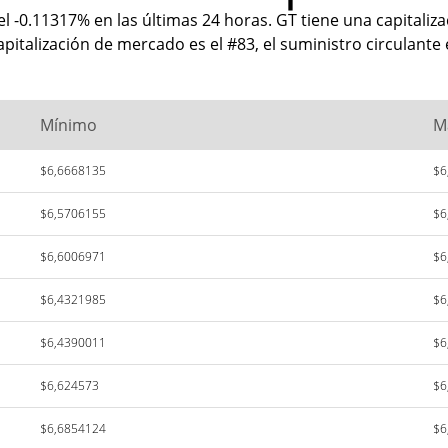
el -0.11317% en las últimas 24 horas. GT tiene una capitali
apitalización de mercado es el #83, el suministro circulante
Mínimo
M
$6,6668135
$6
$6,5706155
$6
$6,6006971
$6
$6,4321985
$6
$6,4390011
$6
$6,624573
$6
$6,6854124
$6