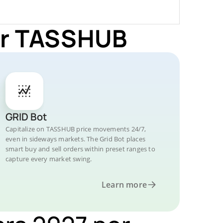
for TASSHUB
GRID Bot
Capitalize on TASSHUB price movements 24/7,
even in sideways markets. The Grid Bot places
smart buy and sell orders within preset ranges to
capture every market swing.
Learn more