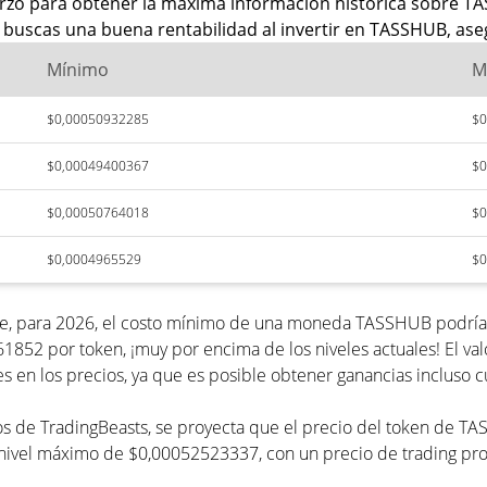
rzo para obtener la máxima información histórica sobre TA
 buscas una buena rentabilidad al invertir en TASSHUB, aseg
Mínimo
M
$0,00050932285
$0
$0,00049400367
$0
$0,00050764018
$0
$0,0004965529
$0
ue, para 2026, el costo mínimo de una moneda TASSHUB podría 
61852 por token, ¡muy por encima de los niveles actuales! El
s en los precios, ya que es posible obtener ganancias incluso 
ecios de TradingBeasts, se proyecta que el precio del token d
n nivel máximo de $0,00052523337, con un precio de trading 