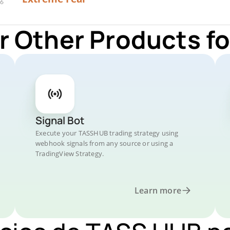
r Other Products 
Signal Bot
Execute your TASSHUB trading strategy using
webhook signals from any source or using a
TradingView Strategy.
Learn more