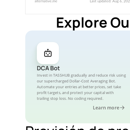
Explore Ou
DCA Bot
Invest in TASSHUB gradually and reduce risk using
our supercharged Dollar-Cost Averaging Bot.
Automate your entries at better prices, set take
profit targets, and protect your capital with
trailing stop loss. No coding required.
Learn more