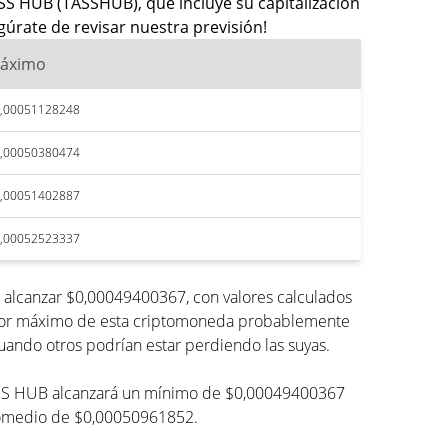
SS HUB (TASSHUB), que incluye su capitalización
úrate de revisar nuestra previsión!
áximo
,00051128248
,00050380474
,00051402887
,00052523337
alcanzar $0,00049400367, con valores calculados
 valor máximo de esta criptomoneda probablemente
cuando otros podrían estar perdiendo las suyas.
e TASS HUB alcanzará un mínimo de $0,00049400367
promedio de $0,00050961852.