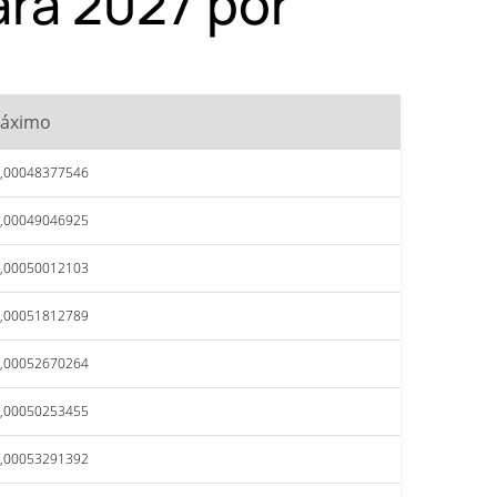
ara 2027 por
áximo
,00048377546
,00049046925
,00050012103
,00051812789
,00052670264
,00050253455
,00053291392