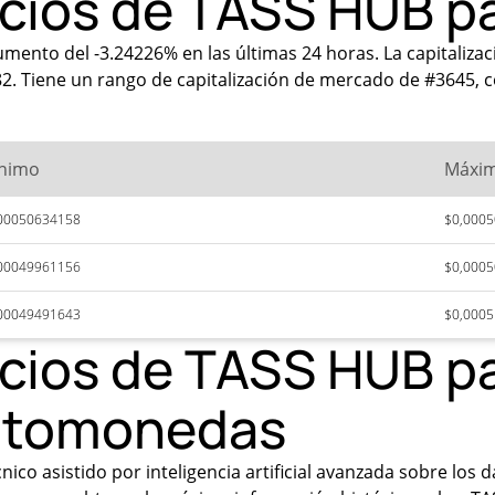
ecios de TASS HUB p
mento del -3.24226% en las últimas 24 horas. La capitaliz
 Tiene un rango de capitalización de mercado de #3645, co
nimo
Máxi
00050634158
$0,000
00049961156
$0,000
00049491643
$0,000
ecios de TASS HUB p
iptomonedas
ico asistido por inteligencia artificial avanzada sobre los