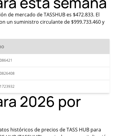
ara esta semana
ación de mercado de TASSHUB es $472.833. El
n un suministro circulante de $999.733.460 y
mo
5086421
50826408
51723932
ara 2026 por
 datos históricos de precios de TASS HUB para