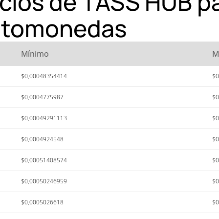
ecios de TASS HUB p
iptomonedas
Mínimo
M
$0,00048354414
$0
$0,0004775987
$0
$0,00049291113
$0
$0,0004924548
$0
$0,00051408574
$0
$0,00050246959
$0
$0,0005026618
$0