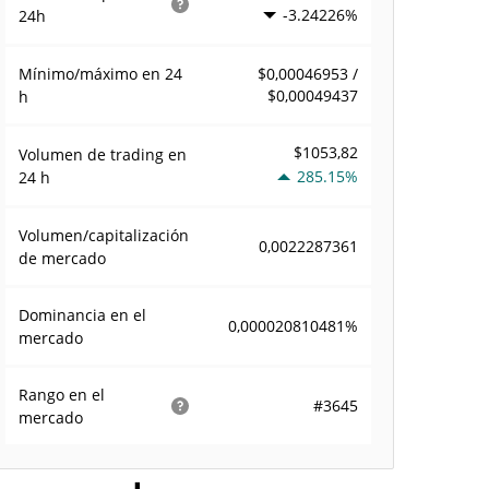
-3.24226%
24h
Mínimo/máximo en 24
$0,00046953 /
$0,00049437
h
$1053,82
Volumen de trading en
285.15%
24 h
Volumen/capitalización
0,0022287361
de mercado
Dominancia en el
0,000020810481%
mercado
Rango en el
#3645
mercado