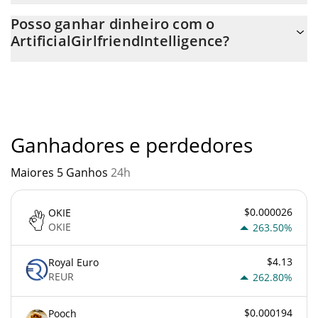
Você pode comprar ArtificialGirlfriendIntelligence em qualquer
Posso ganhar dinheiro com o
troca ou via transferência p2p. E a melhor maneira de trocar
ArtificialGirlfriendIntelligence?
ArtificialGirlfriendIntelligence é através de um bot de 3commas.
Você não deve esperar ficar rico com
ArtificialGirlfriendIntelligence ou com qualquer outra nova
tecnologia. É sempre importante estar atento quando algo soa
muito bom para ser verdade ou vai contra os princípios
econômicos básicos.
Ganhadores e perdedores
Maiores 5 Ganhos
24h
$0.000026
OKIE
OKIE
263.50%
$4.13
Royal Euro
REUR
262.80%
$0.000194
Pooch