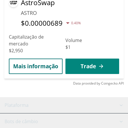
AstroSwap
ASTRO
$
0.00000689
0.40%
Capitalização de
Volume
mercado
$1
$2,950
Mais informação
Trade
Data provided by
Coingecko
API
Plataforma
Bot GRID
Status do sistema
Bots de câmbio