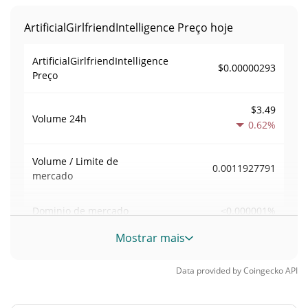
ArtificialGirlfriendIntelligence Preço hoje
ArtificialGirlfriendIntelligence
$0.00000293
Preço
$3.49
Volume
24h
0.62%
Volume / Limite de
0.0011927791
mercado
<0.000001%
Dominio de mercado
Mostrar mais
#12589
Posição de mercado
Data provided by
Coingecko
API
Fornecimento de ArtificialGirlfriendIntelligence