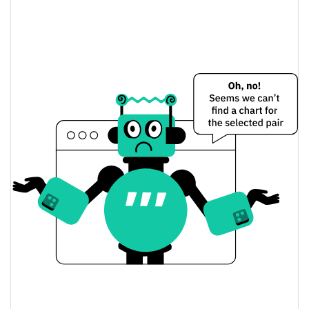
Baixa / Alta de ontem
$0.0000029592502
Abertura / Fecho de
$0.000002941 /
$0.0000029592502
Ontem
0.68%
A mudança de ontem
$3.5030783
Volume de ontem
Histórico do preço do
ArtificialGirlfriendIntelligence
$0.0000029276227 /
7 dias Baixa / 7 dias Alta
$0.000003914094
30 dias Baixa / 30 dias
$0.0000029276227 /
$0.0000030403151
Alta