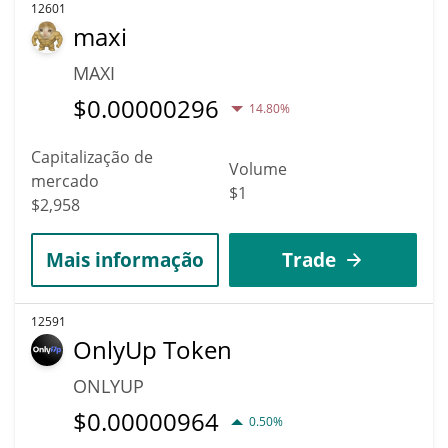
12601
maxi
MAXI
$
0.00000296
14.80%
Capitalização de
Volume
mercado
$1
$2,958
Mais informação
Trade
12591
OnlyUp Token
ONLYUP
$
0.00000964
0.50%