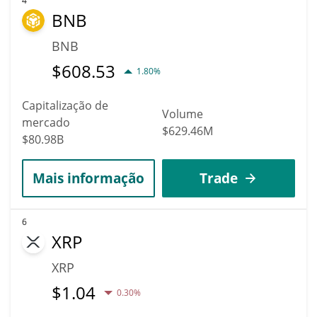
4
BNB
BNB
$
608.53
1.80%
Capitalização de
Volume
mercado
$629.46M
$80.98B
Mais informação
Trade
6
XRP
XRP
$
1.04
0.30%