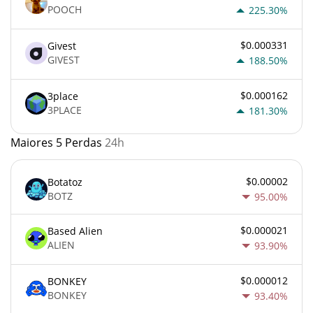
POOCH
225.30%
$0.000331
Givest
GIVEST
188.50%
$0.000162
3place
3PLACE
181.30%
Maiores 5 Perdas
24h
$0.00002
Botatoz
BOTZ
95.00%
$0.000021
Based Alien
ALIEN
93.90%
$0.000012
BONKEY
BONKEY
93.40%