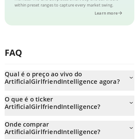
within preset ranges to capture every market swing.
Learn more
FAQ
Qual é o preço ao vivo do
ArtificialGirlfriendIntelligence agora?
O preço real do ArtificialGirlfriendIntelligence ao USD agora é de
O que é o ticker
$ 0.000003.
ArtificialGirlfriendIntelligence?
O ArtificialGirlfriendIntelligence ticker é AGI
Onde comprar
ArtificialGirlfriendIntelligence?