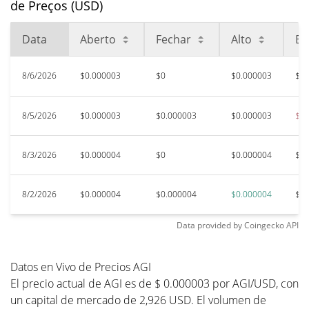
de Preços (USD)
Data
Aberto
Fechar
Alto
Ba
8/6/2026
$0.000003
$0
$0.000003
$0.
8/5/2026
$0.000003
$0.000003
$0.000003
$0.
8/3/2026
$0.000004
$0
$0.000004
$0.
8/2/2026
$0.000004
$0.000004
$0.000004
$0.
Data provided by
Coingecko
API
Datos en Vivo de Precios AGI
El precio actual de AGI es de $ 0.000003 por AGI/USD, con
un capital de mercado de 2,926 USD. El volumen de