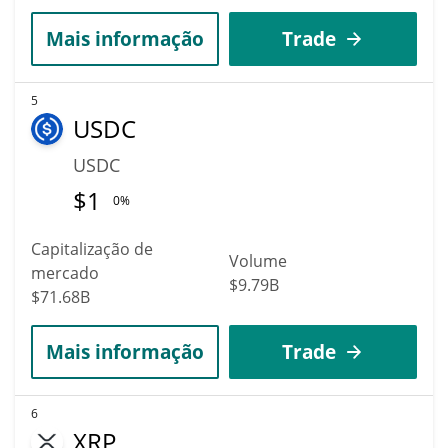
Mais informação
Trade
5
USDC
USDC
$
1
0%
Capitalização de
Volume
mercado
$9.79B
$71.68B
Mais informação
Trade
6
XRP