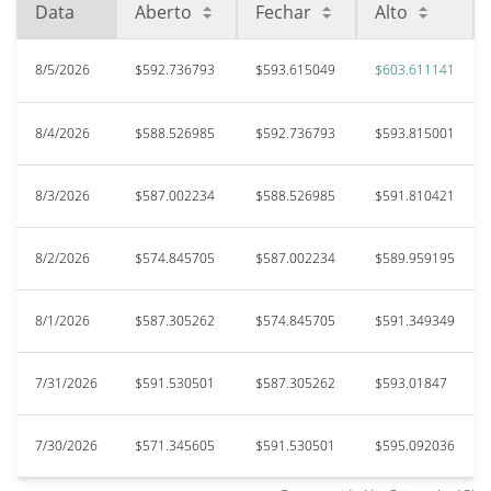
Data
Aberto
Fechar
Alto
8/5/2026
$592.736793
$593.615049
$603.611141
8/4/2026
$588.526985
$592.736793
$593.815001
8/3/2026
$587.002234
$588.526985
$591.810421
8/2/2026
$574.845705
$587.002234
$589.959195
8/1/2026
$587.305262
$574.845705
$591.349349
7/31/2026
$591.530501
$587.305262
$593.01847
7/30/2026
$571.345605
$591.530501
$595.092036