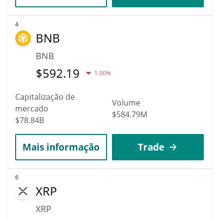
4
BNB
BNB
$
592.19
1.00%
Capitalização de
Volume
mercado
$584.79M
$78.84B
Mais informação
Trade
6
XRP
XRP