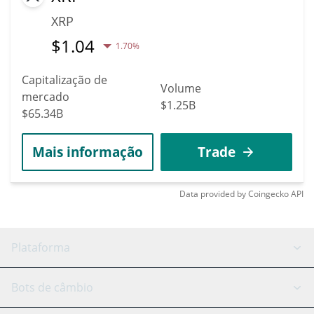
XRP
$
1.04
1.70%
Capitalização de
Volume
mercado
$1.25B
$65.34B
Mais informação
Trade
Data provided by
Coingecko
API
Plataforma
Bot GRID
Status do sistema
Bots de câmbio