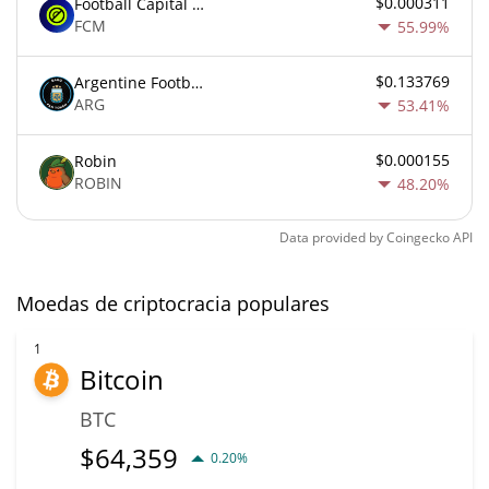
$0.000311
Football Capital Markets
FCM
55.99%
$0.133769
Argentine Football Association Fan Token
ARG
53.41%
$0.000155
Robin
ROBIN
48.20%
Data provided by
Coingecko
API
Moedas de criptocracia populares
1
Bitcoin
BTC
$
64,359
0.20%