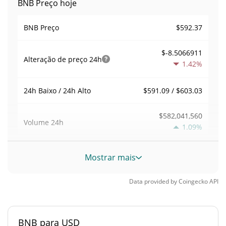
BNB Preço hoje
$592.37
BNB Preço
$-8.5066911
Alteração de preço
24h
1.42%
$591.09 / $603.03
24h Baixo / 24h Alto
$582,041,560
Volume
24h
1.09%
Volume / Limite de
Mostrar mais
0.0073774638
mercado
Data provided by
Coingecko
API
3.472332%
Dominio de mercado
#4
Posição de mercado
BNB para USD