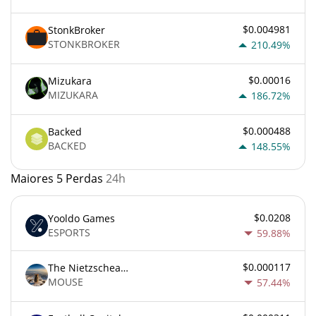
$0.004981
StonkBroker
STONKBROKER
210.49%
$0.00016
Mizukara
MIZUKARA
186.72%
$0.000488
Backed
BACKED
148.55%
Maiores 5 Perdas
24h
$0.0208
Yooldo Games
ESPORTS
59.88%
$0.000117
The Nietzschean Mouse
MOUSE
57.44%