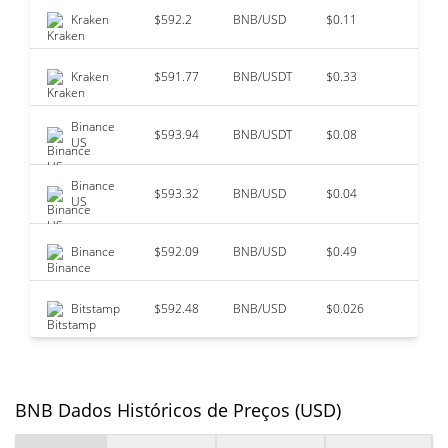
Kraken
$592.2
BNB/USD
$0.11
Kraken
$591.77
BNB/USDT
$0.33
Binance
$593.94
BNB/USDT
$0.08
US
Binance
$593.32
BNB/USD
$0.04
US
Binance
$592.09
BNB/USD
$0.49
Bitstamp
$592.48
BNB/USD
$0.026
BNB Dados Históricos de Preços (USD)