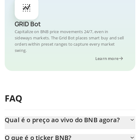
GRID Bot
Capitalize on BNB price movements 24/7, even in
sideways markets. The Grid Bot places smart buy and sell
orders within preset ranges to capture every market
swing.
Learn more
FAQ
Qual é o preço ao vivo do BNB agora?
O preço real do BNB ao USD agora é de $ 592.37.
O que é o ticker BNB?