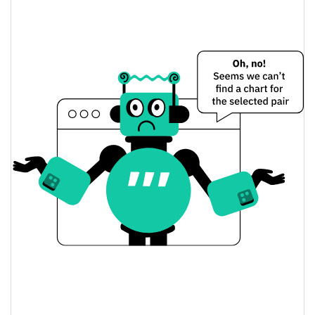
BNB Preço Ontem
$591.88554 / $593.61505
Baixa / Alta de ontem
Abertura / Fecho de
$593.61505 / $591.88554
Ontem
0.06%
A mudança de ontem
$748,643,710
Volume de ontem
Histórico do preço do BNB
$574.17327 / $603.61114
7 dias Baixa / 7 dias Alta
30 dias Baixa / 30 dias
$591.88554 / $603.61114
Alta
90 dias Baixa / 90 dias