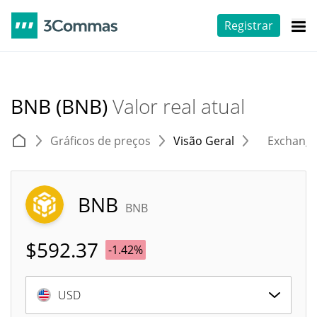
Registrar
BNB (BNB)
Valor real atual
Gráficos de preços
Visão Geral
Exchang
BNB
BNB
$
592.37
-1.42%
USD