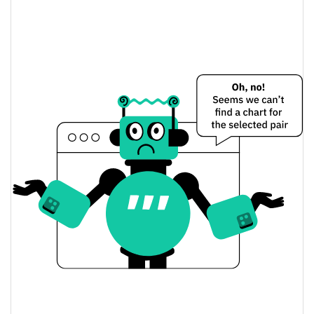
5.46%
Limite de mercado
Atelier Preço Ontem
$0.0000091780672 /
Baixa / Alta de ontem
$0.0000091832093
Abertura / Fecho de
$0.0000091832093 /
$0.0000091780672
Ontem
5.44%
A mudança de ontem
$79.429861
Volume de ontem
Histórico do preço do Atelier
$0.0000091674446 /
7 dias Baixa / 7 dias Alta
$0.000011904354