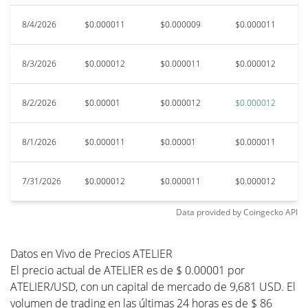
8/4/2026
$0.000011
$0.000009
$0.000011
$
8/3/2026
$0.000012
$0.000011
$0.000012
$0
8/2/2026
$0.00001
$0.000012
$0.000012
$0
8/1/2026
$0.000011
$0.00001
$0.000011
$0
7/31/2026
$0.000012
$0.000011
$0.000012
$
Data provided by
Coingecko
API
Datos en Vivo de Precios ATELIER
El precio actual de ATELIER es de $ 0.00001 por
ATELIER/USD, con un capital de mercado de 9,681 USD. El
volumen de trading en las últimas 24 horas es de $ 86