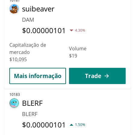
10181
suibeaver
DAM
$
0.00000101
4.30%
Capitalização de
Volume
mercado
$19
$10,095
Mais informação
Trade
10183
BLERF
BLERF
$
0.00000101
1.50%