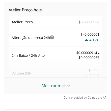
Atelier Preço hoje
$0.00000968
Atelier Preço
$<0.000001
Alteração de preço
24h
4.17%
$0.00000914 /
24h Baixo / 24h Alto
$0.00000967
$85.96
Volume
24h
5.04%
Mostrar mais
Volume / Limite de
0.008878982
mercado
Data provided by
Coingecko
API
<0.000001%
Dominio de mercado