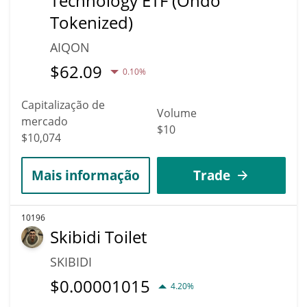
Technology ETF (Ondo
Tokenized)
AIQON
$
62.09
0.10%
Capitalização de
Volume
mercado
$10
$10,074
Mais informação
Trade
10196
Skibidi Toilet
SKIBIDI
$
0.00001015
4.20%