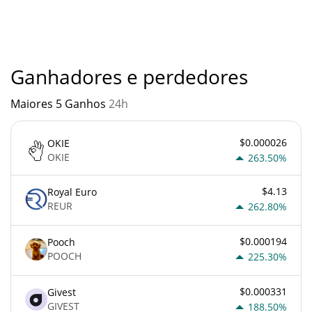
Você não deve esperar ficar rico com Atelier ou com qualquer
outra nova tecnologia. É sempre importante estar atento
quando algo soa muito bom para ser verdade ou vai contra os
princípios econômicos básicos.
Ganhadores e perdedores
Maiores 5 Ganhos
24h
$0.000026
OKIE
OKIE
263.50%
$4.13
Royal Euro
REUR
262.80%
$0.000194
Pooch
POOCH
225.30%
$0.000331
Givest
GIVEST
188.50%