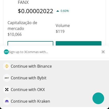
FANX
$
0.00002022
0.60%
Capitalização de
Volume
mercado
$119
$10,066
Mais informação
Trade
Sign up to 3Commas with...
10207
Continue with Binance
Impulsione o crescimento do seu portfólio com IA
Circle Internet Group
(Dinari Tokenized
QuantPilot é uma plataforma completa de estratégias onde
Continue with Bybit
agentes autônomos criam, fazem backtest e otimizam suas
Stock)
estratégias e conduzem pesquisas de mercado
Continue with OKX
CRCL
$
65.04
Continue with Kraken
Experimente grátis
5.50%