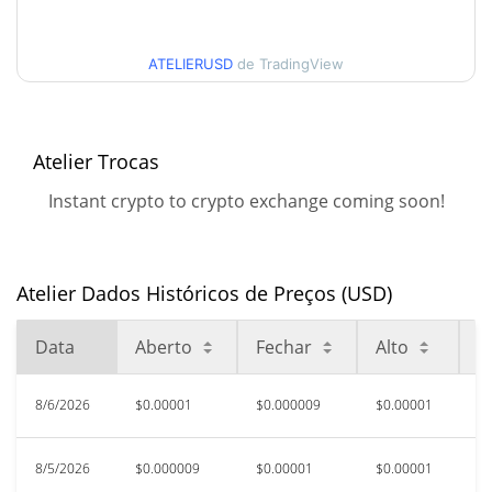
30 dias Baixa / 30 dias
$0.0000091780672 /
$0.000010136443
Alta
ATELIERUSD
de TradingView
90 dias Baixa / 90 dias
$0.0000091780672 /
$0.00001183766
Alta
Atelier Trocas
52 Semana Baixa / 52
$0.0000091780672 /
Instant crypto to crypto exchange coming soon!
$0.000011904354
Semana Alta
Máxima de todos os
$0.00068506
tempos
98.59%
Atelier Dados Históricos de Preços (USD)
Jul 4, 2026 (1 meses atrás)
Data
Aberto
Fechar
Alto
B
$0.00000914
Baixa de todos os tempos
5.97%
Aug 6, 2026 (0 dias atrás)
8/6/2026
$0.00001
$0.000009
$0.00001
$
8/5/2026
$0.000009
$0.00001
$0.00001
$