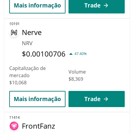
Mais informação
Trade
10191
Nerve
NRV
$
0.00100706
47.40%
Capitalização de
Volume
mercado
$8,369
$10,068
Mais informação
Trade
11414
FrontFanz