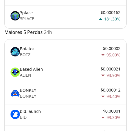
$0.000162
3place
3PLACE
181.30%
Maiores 5 Perdas
24h
$0.00002
Botatoz
BOTZ
95.00%
$0.000021
Based Alien
ALIEN
93.90%
$0.000012
BONKEY
BONKEY
93.40%
$0.00001
bid.launch
BID
93.30%