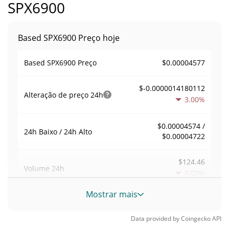
SPX6900
Based SPX6900 Preço hoje
$0.00004577
Based SPX6900 Preço
$-0.0000014180112
Alteração de preço
24h
3.00%
$0.00004574 /
24h Baixo / 24h Alto
$0.00004722
$124.46
Volume
24h
0.03%
Mostrar mais
Volume / Limite de
0.0028261314
mercado
Data provided by
Coingecko
API