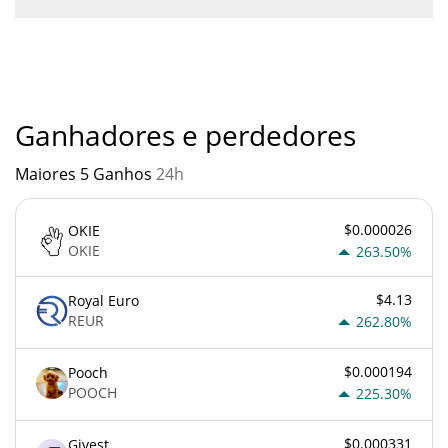
Você não deve esperar ficar rico com Based SPX6900 ou com
qualquer outra nova tecnologia. É sempre importante estar
atento quando algo soa muito bom para ser verdade ou vai
contra os princípios econômicos básicos.
Ganhadores e perdedores
Maiores 5 Ganhos
24h
$0.000026
OKIE
OKIE
263.50%
$4.13
Royal Euro
REUR
262.80%
$0.000194
Pooch
POOCH
225.30%
$0.000331
Givest