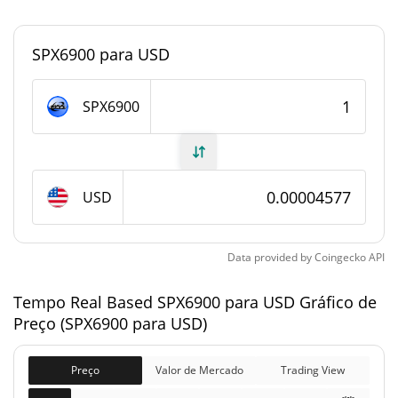
0.0000019332811%
Dominio de mercado
SPX6900 para USD
#7207
Posição de mercado
Fornecimento de Based SPX6900
SPX6900
Fornecimento em
962,229,003.685 SPX6900
circulação
USD
962,229,003.685 SPX6900
Fornecimento total
1,000,000,000 SPX6900
Fornecimento máximo
Data provided by
Coingecko
API
Tempo Real Based SPX6900 para USD Gráfico de
Based SPX6900 Capitalização de mercado
Preço (SPX6900 para USD)
$44,039
Capitalização de
3.01%
mercado
Preço
Valor de Mercado
Trading View