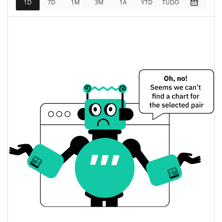
1D
7D
1M
3M
1A
YTD
TUDO
$44,039
Totalmente diluído
1.17%
Limite de mercado
Based SPX6900 Preço Ontem
$0.000046304129 /
Baixa / Alta de ontem
$0.000046316509
Abertura / Fecho de
$0.000046304129 /
$0.000046316509
Ontem
1.17%
A mudança de ontem
$110.16501
Volume de ontem
Histórico do preço do Based SPX6900
$0.000045782763 /
7 dias Baixa / 7 dias Alta