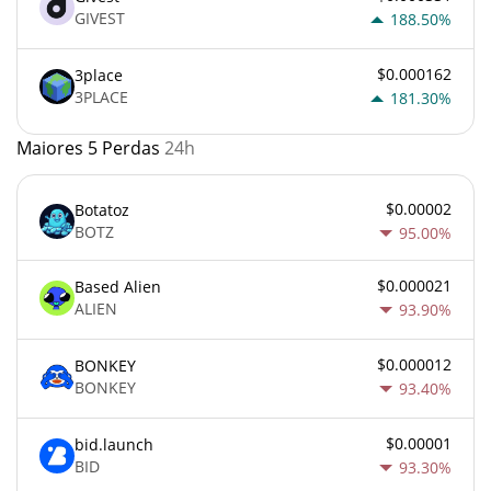
GIVEST
188.50%
$0.000162
3place
3PLACE
181.30%
Maiores 5 Perdas
24h
$0.00002
Botatoz
BOTZ
95.00%
$0.000021
Based Alien
ALIEN
93.90%
$0.000012
BONKEY
BONKEY
93.40%
$0.00001
bid.launch
BID
93.30%