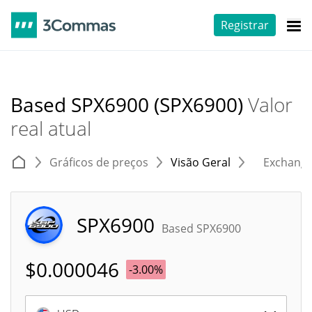
Registrar
Based SPX6900 (SPX6900)
Valor
real atual
Gráficos de preços
Visão Geral
Exchang
SPX6900
Based SPX6900
$
0.000046
-3.00%