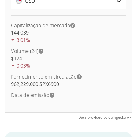
USD
Capitalização de mercado
$44,039
3.01%
Volume (24)
$
124
0.03%
Fornecimento em circulação
962,229,000
SPX6900
Data de emissão
-
Data provided by
Coingecko
API