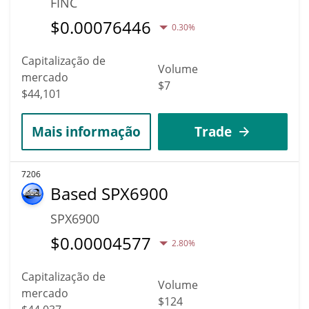
FINC
$
0.00076446
0.30%
Capitalização de
Volume
mercado
$7
$44,101
Mais informação
Trade
7206
Based SPX6900
SPX6900
$
0.00004577
2.80%
Capitalização de
Volume
mercado
$124