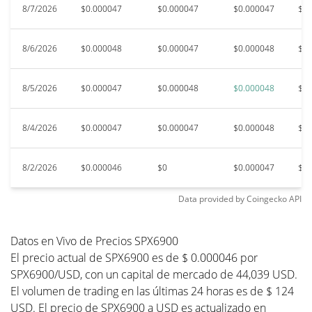
8/7/2026
$0.000047
$0.000047
$0.000047
$0.
8/6/2026
$0.000048
$0.000047
$0.000048
$0.
8/5/2026
$0.000047
$0.000048
$0.000048
$0.
8/4/2026
$0.000047
$0.000047
$0.000048
$0.
8/2/2026
$0.000046
$0
$0.000047
$0.
Data provided by
Coingecko
API
Datos en Vivo de Precios SPX6900
El precio actual de SPX6900 es de $ 0.000046 por
SPX6900/USD, con un capital de mercado de 44,039 USD.
El volumen de trading en las últimas 24 horas es de $ 124
USD. El precio de SPX6900 a USD es actualizado en