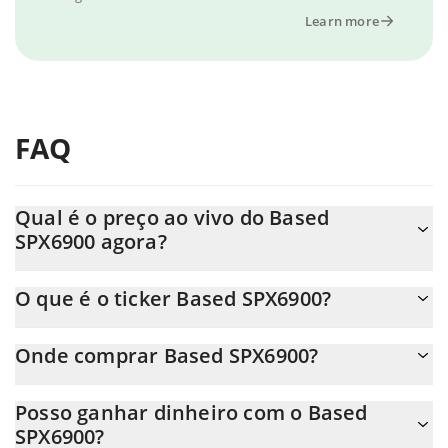
Learn more
FAQ
Qual é o preço ao vivo do Based
SPX6900 agora?
O preço real do Based SPX6900 ao USD agora é de $ 0.000046.
O que é o ticker Based SPX6900?
O Based SPX6900 ticker é SPX6900
Onde comprar Based SPX6900?
Você pode comprar Based SPX6900 em qualquer troca ou via
Posso ganhar dinheiro com o Based
transferência p2p. E a melhor maneira de trocar Based SPX6900
SPX6900?
é através de um bot de 3commas.