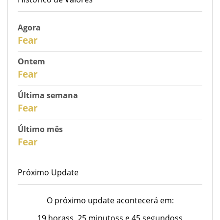
Agora
31
Fear
Ontem
30
Fear
Última semana
28
Fear
Último mês
26
Fear
Próximo Update
O próximo update acontecerá em:
19 horass, 25 minutoss e 45 segundoss