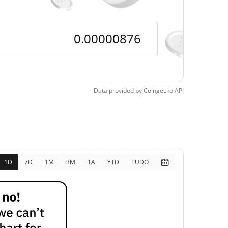
Data provided by
Coingecko
API
1D
7D
1M
3M
1A
YTD
TUDO