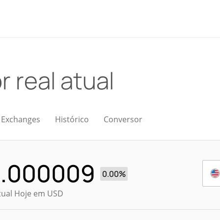
r real atual
Exchanges
Histórico
Conversor
.000009
0.00%
tual Hoje em USD