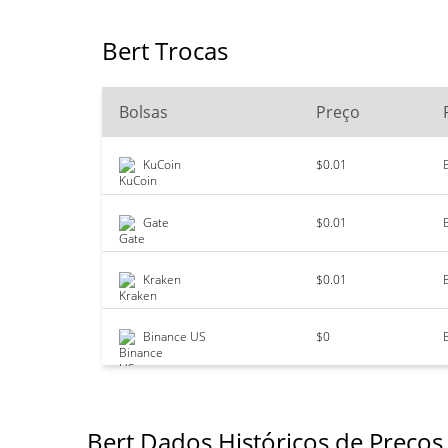
Bert Trocas
Bolsas
Preço
KuCoin
$0.01
Gate
$0.01
Kraken
$0.01
Binance US
$0
Bert Dados Históricos de Preços