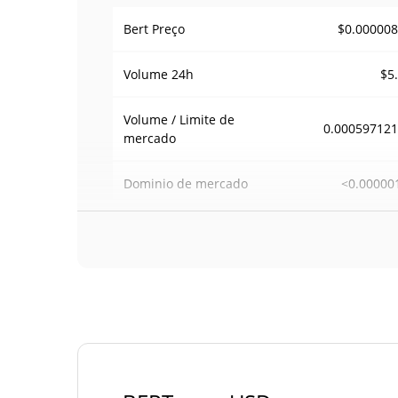
$0.00000
Bert Preço
$5
Volume
24h
Volume / Limite de
0.00059712
mercado
<0.00000
Dominio de mercado
#104
Posição de mercado
Fornecimento de Bert
Fornecimento em
1,000,000,000.126 B
circulação
1,000,000,000.126 B
Fornecimento total