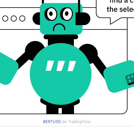
BERTUSD
de TradingView