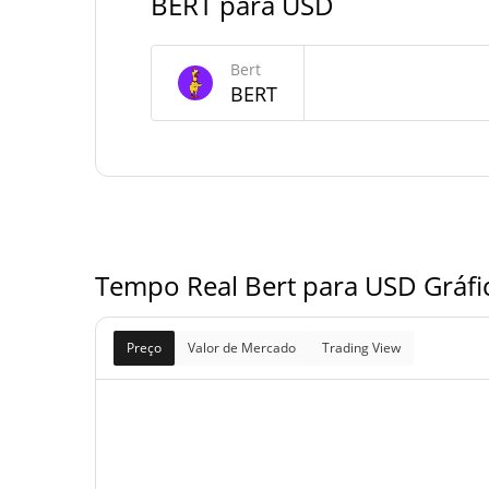
BERT para USD
1,000,000,000.126 B
Fornecimento máximo
Bert
Bert Capitalização de mercado
BERT
Capitalização de
$8,758
mercado
Totalmente diluído
$8,758
Limite de mercado
Tempo Real Bert para USD Gráfi
Preço
Valor de Mercado
Trading View