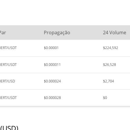
Par
Propagação
24 Volume
BERT/USDT
$0.00001
$224,592
BERT/USDT
$0.000011
$26,528
BERT/USD
$0.000024
$2,704
BERT/USDT
$0.000028
$0
 (USD)