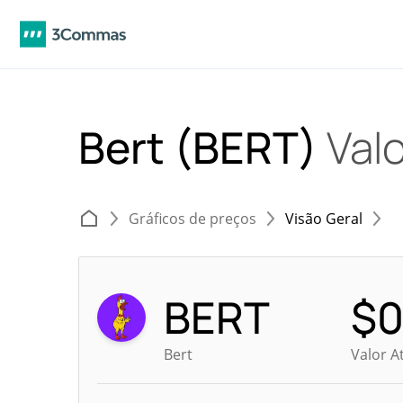
Bert (BERT)
Valo
Gráficos de preços
Visão Geral
BERT
$
0
Bert
Valor A