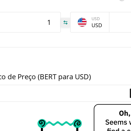
ERT
USD
USD
.68
.68
co de Preço (BERT para USD)