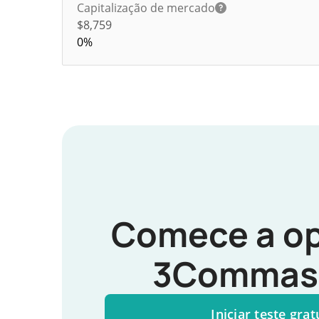
Capitalização de mercado
$8,759
0%
Comece a op
3Commas 
Iniciar teste grat