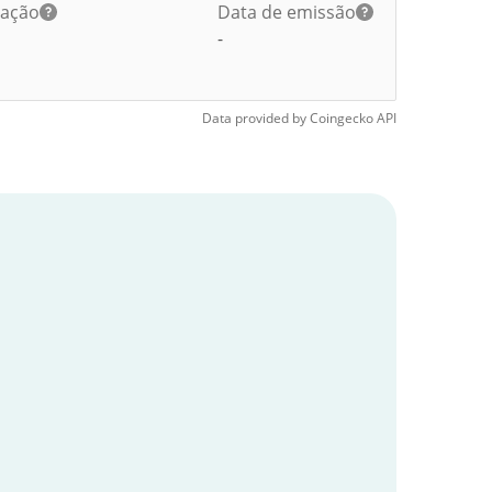
lação
Data de emissão
-
Data provided by
Coingecko
API