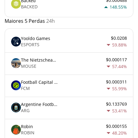
$0.000488
Backed
BACKED
148.55%
Maiores 5 Perdas
24h
$0.0208
Yooldo Games
ESPORTS
59.88%
$0.000117
The Nietzschean Mouse
MOUSE
57.44%
$0.000311
Football Capital Markets
FCM
55.99%
$0.133769
Argentine Football Association Fan Token
ARG
53.41%
$0.000155
Robin
ROBIN
48.20%