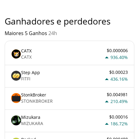
atento quando algo soa muito bom para ser verdade ou vai
contra os princípios econômicos básicos.
Ganhadores e perdedores
Maiores 5 Ganhos
24h
$0.000006
CATX
CATX
936.40%
$0.00023
Step App
FITFI
436.16%
$0.004981
StonkBroker
STONKBROKER
210.49%
$0.00016
Mizukara
MIZUKARA
186.72%