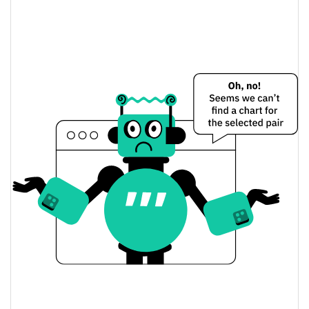
1.11%
Limite de mercado
Bored Candy City Preço Ontem
$0.00015368213 /
Baixa / Alta de ontem
$0.00015368481
Abertura / Fecho de
$0.00015368481 /
$0.00015368213
Ontem
1.10%
A mudança de ontem
$3.9608544
Volume de ontem
Histórico do preço do Bored Candy City
$0.00015114224 /
7 dias Baixa / 7 dias Alta
$0.00017976585