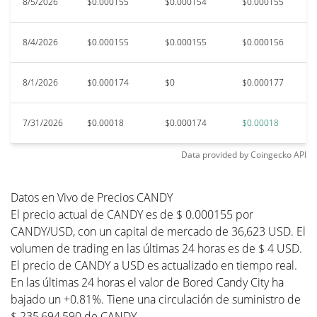
8/5/2026
$0.000155
$0.000154
$0.000155
$
8/4/2026
$0.000155
$0.000155
$0.000156
$
8/1/2026
$0.000174
$0
$0.000177
$
7/31/2026
$0.00018
$0.000174
$0.00018
$
Data provided by
Coingecko
API
Datos en Vivo de Precios CANDY
El precio actual de CANDY es de $ 0.000155 por
CANDY/USD, con un capital de mercado de 36,623 USD. El
volumen de trading en las últimas 24 horas es de $ 4 USD.
El precio de CANDY a USD es actualizado en tiempo real.
En las últimas 24 horas el valor de Bored Candy City ha
bajado un +0.81%. Tiene una circulación de suministro de
$ 235,694,590 de CANDY.