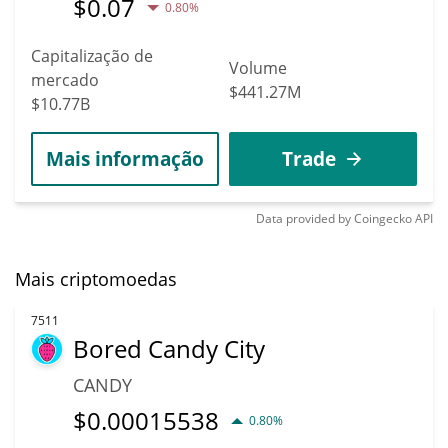
$
0.07
0.80%
Capitalização de
Volume
mercado
$441.27M
$10.77B
Mais informação
Trade
Data provided by
Coingecko
API
Mais criptomoedas
7511
Bored Candy City
CANDY
$
0.00015538
0.80%