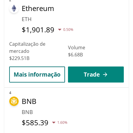
Ethereum
ETH
$
1,901.89
0.50%
Capitalização de
Volume
mercado
$6.68B
$229.51B
Mais informação
Trade
4
BNB
BNB
$
585.39
1.60%