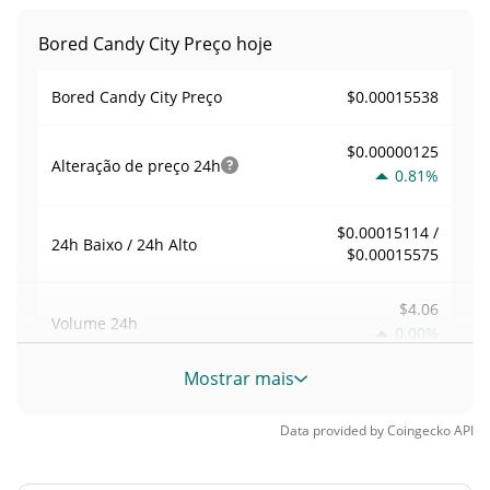
Bored Candy City Preço hoje
$0.00015538
Bored Candy City Preço
$0.00000125
Alteração de preço
24h
0.81%
$0.00015114 /
24h Baixo / 24h Alto
$0.00015575
$4.06
Volume
24h
0.00%
Mostrar mais
Volume / Limite de
0.0001108593
mercado
Data provided by
Coingecko
API
0.0000016118635%
Dominio de mercado