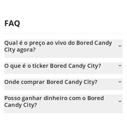
FAQ
Qual é o preço ao vivo do Bored Candy
City agora?
O preço real do Bored Candy City ao USD agora é de $
O que é o ticker Bored Candy City?
0.000155.
O Bored Candy City ticker é CANDY
Onde comprar Bored Candy City?
Você pode comprar Bored Candy City em qualquer troca ou via
Posso ganhar dinheiro com o Bored
transferência p2p. E a melhor maneira de trocar Bored Candy
Candy City?
City é através de um bot de 3commas.
Você não deve esperar ficar rico com Bored Candy City ou com
qualquer outra nova tecnologia. É sempre importante estar