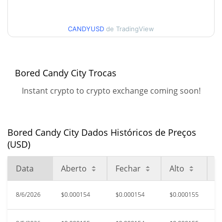
30 dias Baixa / 30 dias
$0.00015114224 /
$0.00015518044
Alta
CANDYUSD
de TradingView
90 dias Baixa / 90 dias
$0.00015114224 /
$0.00017748352
Alta
Bored Candy City Trocas
52 Semana Baixa / 52
$0.00015114224 /
Instant crypto to crypto exchange coming soon!
$0.00018016956
Semana Alta
Máxima de todos os
$0.392616
tempos
99.96%
Bored Candy City Dados Históricos de Preços
Jul 3, 2023 (3 anos atrás)
(USD)
$0.00015114
Baixa de todos os tempos
Data
Aberto
Fechar
Alto
B
2.81%
Aug 6, 2026 (0 dias atrás)
8/6/2026
$0.000154
$0.000154
$0.000155
$