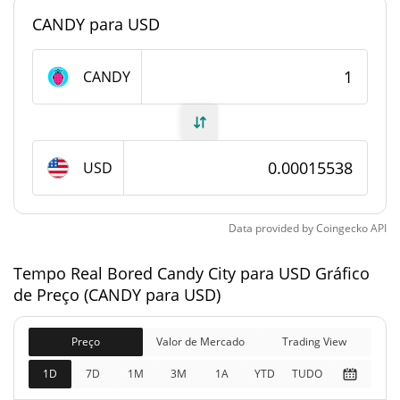
CANDY para USD
#7504
Posição de mercado
Fornecimento de Bored Candy City
CANDY
Fornecimento em
235,694,585.48 CANDY
circulação
USD
235,694,585.48 CANDY
Fornecimento total
250,000,000 CANDY
Fornecimento máximo
Data provided by
Coingecko
API
Tempo Real Bored Candy City para USD Gráfico
Bored Candy City Capitalização de mercado
de Preço (CANDY para USD)
$36,623
Capitalização de
0.88%
mercado
Preço
Valor de Mercado
Trading View
1D
7D
1M
3M
1A
YTD
TUDO
$36,623
Totalmente diluído