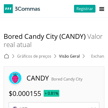
Registrar
Bored Candy City (CANDY)
Valor
real atual
Gráficos de preços
Visão Geral
Exchang
CANDY
Bored Candy City
$
0.000155
+ 0.81%