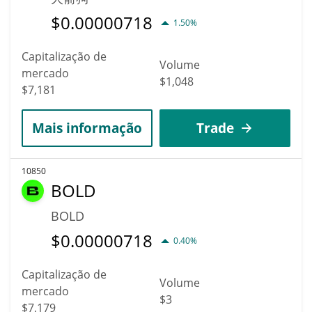
$
0.00000718
1.50%
Capitalização de
Volume
mercado
$1,048
$7,181
Mais informação
Trade
10850
BOLD
BOLD
$
0.00000718
0.40%
Capitalização de
Volume
mercado
$3
$7,179