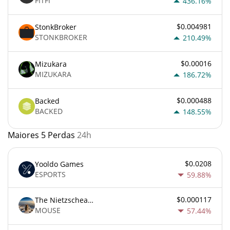
FITFI
436.16%
$0.004981
StonkBroker
STONKBROKER
210.49%
$0.00016
Mizukara
MIZUKARA
186.72%
$0.000488
Backed
BACKED
148.55%
Maiores 5 Perdas
24h
$0.0208
Yooldo Games
ESPORTS
59.88%
$0.000117
The Nietzschean Mouse
MOUSE
57.44%