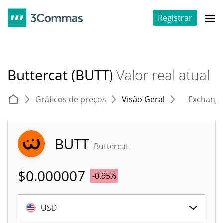
Registrar
Buttercat (BUTT)
Valor real atual
Gráficos de preços
Visão Geral
Exchang
BUTT
Buttercat
$
0.000007
-0.95%
USD