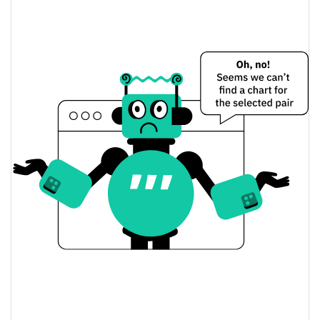
Buttercat Preço Ontem
$0.0000071986656 /
Baixa / Alta de ontem
$0.0000072689852
Abertura / Fecho de
$0.0000071986656 /
$0.0000072689852
Ontem
0.88%
A mudança de ontem
$43.543588
Volume de ontem
Histórico do preço do Buttercat
$0.0000071869034 /
7 dias Baixa / 7 dias Alta
$0.000007345589
30 dias Baixa / 30 dias
$0.0000071986656 /