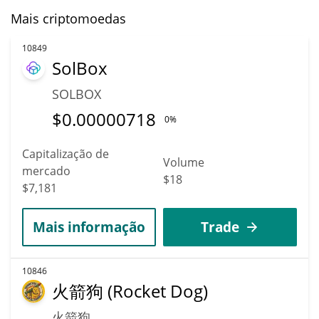
Mais criptomoedas
10849
SolBox
SOLBOX
$
0.00000718
0%
Capitalização de
Volume
mercado
$18
$7,181
Mais informação
Trade
10846
火箭狗 (Rocket Dog)
火箭狗