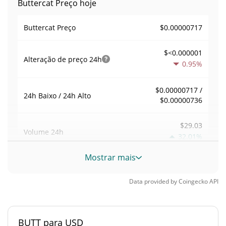
Buttercat Preço hoje
$0.00000717
Buttercat Preço
$<0.000001
Alteração de preço
24h
0.95%
$0.00000717 /
24h Baixo / 24h Alto
$0.00000736
$29.03
Volume
24h
32.01%
Mostrar mais
Volume / Limite de
0.0040507523
mercado
Data provided by
Coingecko
API
<0.000001%
Dominio de mercado
BUTT para USD
#10852
Posição de mercado