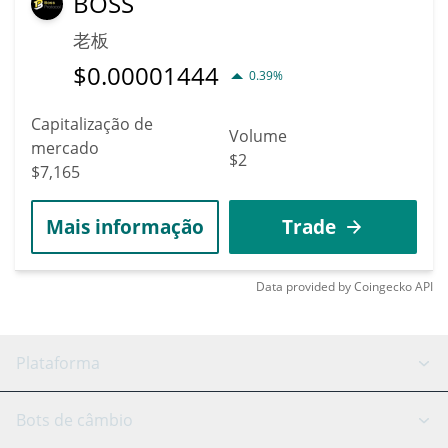
BOSS
老板
$
0.00001444
0.39%
Capitalização de
Volume
mercado
$2
$7,165
Mais informação
Trade
Data provided by
Coingecko
API
Plataforma
Bot GRID
Status do sistema
Bots de câmbio