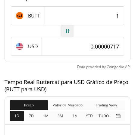
Fornecimento de Buttercat
BUTT
Fornecimento em
999,995,159 BUTT
circulação
USD
999,995,159 BUTT
Fornecimento total
1,000,000,000 BUTT
Fornecimento máximo
Data provided by
Coingecko
API
Tempo Real Buttercat para USD Gráfico de Preço
Buttercat Capitalização de mercado
(BUTT para USD)
$7,166.57
Capitalização de
0.95%
mercado
Preço
Valor de Mercado
Trading View
1D
7D
1M
3M
1A
YTD
TUDO
$7,166.57
Totalmente diluído
0.93%
Limite de mercado