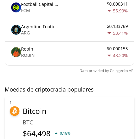
$0.000311
Football Capital Markets
FCM
55.99%
$0.133769
Argentine Football Association Fan Token
ARG
53.41%
$0.000155
Robin
ROBIN
48.20%
Data provided by
Coingecko
API
Moedas de criptocracia populares
1
Bitcoin
BTC
$
64,498
0.18%