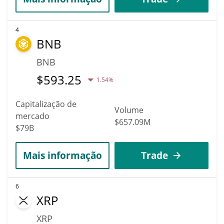
4
BNB
BNB
$
593.25
1.54%
Capitalização de
Volume
mercado
$657.09M
$79B
Mais informação
Trade
6
XRP
XRP