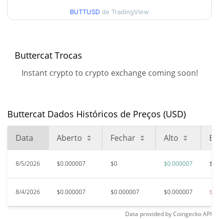
$0.0000073489789
Alta
BUTTUSD
de TradingView
90 dias Baixa / 90 dias
$0.0000071898938 /
$0.0000073489789
Alta
Buttercat Trocas
52 Semana Baixa / 52
$0.0000071898938 /
Instant crypto to crypto exchange coming soon!
$0.0000073489789
Semana Alta
Máxima de todos os
$0.00966505
tempos
99.93%
Buttercat Dados Históricos de Preços (USD)
Aug 11, 2024 (1 anos atrás)
Data
Aberto
Fechar
Alto
Ba
$0.00000651
Baixa de todos os tempos
10.32%
Jun 23, 2026 (1 meses atrás)
8/5/2026
$0.000007
$0
$0.000007
$0.
8/4/2026
$0.000007
$0.000007
$0.000007
$0.
Data provided by
Coingecko
API