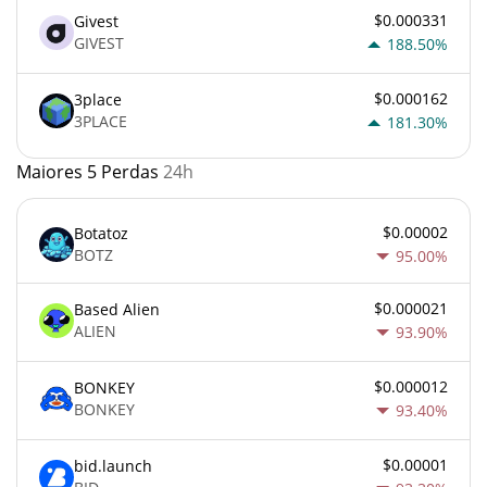
$0.000331
Givest
GIVEST
188.50%
$0.000162
3place
3PLACE
181.30%
Maiores 5 Perdas
24h
$0.00002
Botatoz
BOTZ
95.00%
$0.000021
Based Alien
ALIEN
93.90%
$0.000012
BONKEY
BONKEY
93.40%
$0.00001
bid.launch