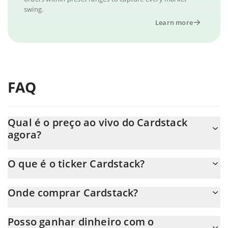
swing.
Learn more
FAQ
Qual é o preço ao vivo do Cardstack
agora?
O preço real do Cardstack ao USD agora é de $ 0.000194.
O que é o ticker Cardstack?
O Cardstack ticker é CARD
Onde comprar Cardstack?
Você pode comprar Cardstack em qualquer troca ou via
Posso ganhar dinheiro com o
transferência p2p. E a melhor maneira de trocar Cardstack é