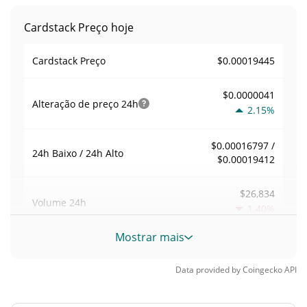
Cardstack Preço hoje
$0.00019445
Cardstack Preço
$0.0000041
Alteração de preço
24h
2.15%
$0.00016797 /
24h Baixo / 24h Alto
$0.00019412
$26,834
Volume
24h
1.40%
Mostrar mais
Volume / Limite de
0.046011975
mercado
Data provided by
Coingecko
API
0.000025601894%
Dominio de mercado