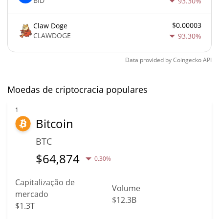
BID
93.30%
$0.00003
Claw Doge
CLAWDOGE
93.30%
Data provided by
Coingecko
API
Moedas de criptocracia populares
1
Bitcoin
BTC
$
64,874
0.30%
Capitalização de
Volume
mercado
$12.3B
$1.3T