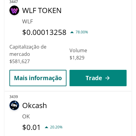
3447
WLF TOKEN
WLF
$
0.00013258
78.00%
Capitalização de
Volume
mercado
$1,829
$581,627
Mais informação
Trade
3439
Okcash
OK
$
0.01
20.20%