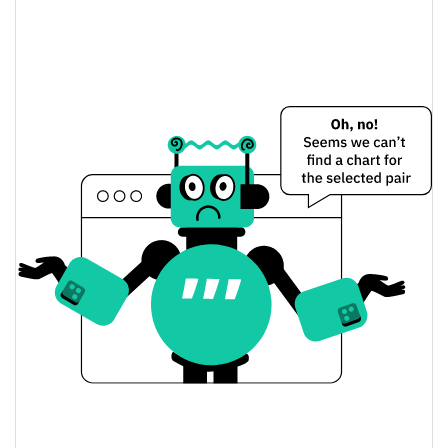
1.22%
Limite de mercado
Cardstack Preço Ontem
$0.00019108685 /
Baixa / Alta de ontem
$0.00019310253
Abertura / Fecho de
$0.00019108685 /
$0.00019310253
Ontem
1.23%
A mudança de ontem
$25,523.417
Volume de ontem
Histórico do preço do Cardstack
$0.00016058665 /
7 dias Baixa / 7 dias Alta
$0.00020772433