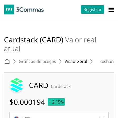
Registrar
Cardstack (CARD)
Valor real
atual
Gráficos de preços
Visão Geral
Exchang
CARD
Cardstack
$
0.000194
+ 2.15%