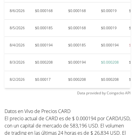
8/6/2026
$0.000168
$0.000168
$0.00019
$0.
8/5/2026
$0.000185
$0.000168
$0.00019
$0.
8/4/2026
$0.000194
$0.000185
$0.000194
$0.
8/3/2026
$0.000208
$0.000194
$0.000208
$0.
8/2/2026
$0.00017
$0.000208
$0.000208
$0.
Data provided by
Coingecko
API
Datos en Vivo de Precios CARD
El precio actual de CARD es de $ 0.000194 por CARD/USD,
con un capital de mercado de 583,196 USD. El volumen
de trading en las últimas 24 horas es de $ 26,834 USD. El