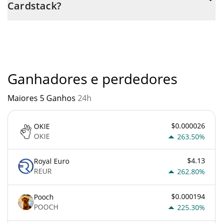
Cardstack?
através de um bot de 3commas.
Você não deve esperar ficar rico com Cardstack ou com
qualquer outra nova tecnologia. É sempre importante estar
atento quando algo soa muito bom para ser verdade ou vai
contra os princípios econômicos básicos.
Ganhadores e perdedores
Maiores 5 Ganhos
24h
$0.000026
OKIE
OKIE
263.50%
$4.13
Royal Euro
REUR
262.80%
$0.000194
Pooch
POOCH
225.30%