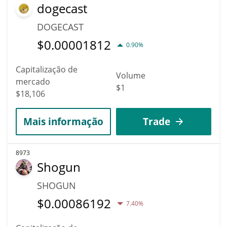
dogecast
DOGECAST
$
0.00001812
0.90%
Capitalização de
Volume
mercado
$1
$18,106
Mais informação
Trade
8973
Shogun
SHOGUN
$
0.00086192
7.40%