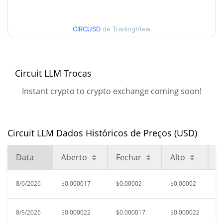
$0.000020315132
Alta
CIRCUSD
de TradingView
90 dias Baixa / 90 dias
$0.000016679592 /
$0.000033750232
Alta
52 Semana Baixa / 52
$0.000016679592 /
Circuit LLM Trocas
$0.000040360131
Semana Alta
Instant crypto to crypto exchange coming soon!
Máxima de todos os
$0.00022903
tempos
92.52%
Jun 22, 2026 (1 meses atrás)
Circuit LLM Dados Históricos de Preços (USD)
$0.00001661
Baixa de todos os tempos
Data
Aberto
Fechar
Alto
B
3.19%
Aug 5, 2026 (2 dias atrás)
8/6/2026
$0.000017
$0.00002
$0.00002
$
8/5/2026
$0.000022
$0.000017
$0.000022
$