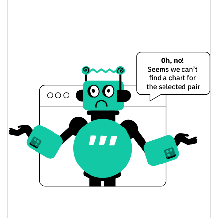
Circuit LLM Preço Ontem
$0.000020233644 /
Baixa / Alta de ontem
$0.000020315132
Abertura / Fecho de
$0.000020233644 /
$0.000020315132
Ontem
15.46%
A mudança de ontem
$987.65817
Volume de ontem
Histórico do preço do Circuit LLM
$0.000016679592 /
7 dias Baixa / 7 dias Alta
$0.000036784578
30 dias Baixa / 30 dias
$0.000017098876 /