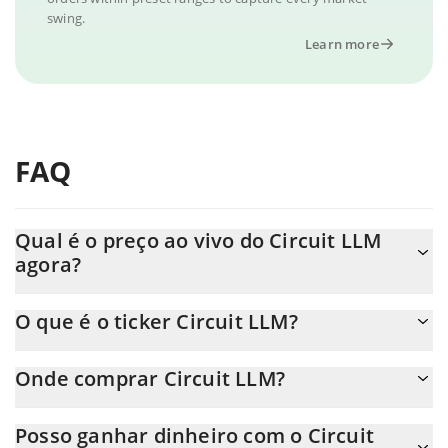
swing.
Learn more
FAQ
Qual é o preço ao vivo do Circuit LLM
agora?
O preço real do Circuit LLM ao USD agora é de $ 0.000017.
O que é o ticker Circuit LLM?
O Circuit LLM ticker é CIRC
Onde comprar Circuit LLM?
Você pode comprar Circuit LLM em qualquer troca ou via
Posso ganhar dinheiro com o Circuit
transferência p2p. E a melhor maneira de trocar Circuit LLM é