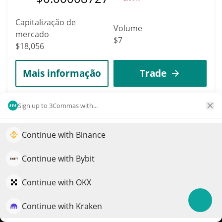
Capitalização de
Volume
mercado
$7
$18,056
Mais informação
Trade
8979
Sign up to 3Commas with...
Prick
Continue with Binance
PRICK
Impulsione o crescimento do seu portfólio com IA
$
0.00001805
1.40%
QuantPilot é uma plataforma completa de estratégias onde
Continue with Bybit
agentes autônomos criam, fazem backtest e otimizam suas
Capitalização de
estratégias e conduzem pesquisas de mercado
Continue with OKX
Volume
mercado
$4
$18,054
Continue with Kraken
Experimente grátis