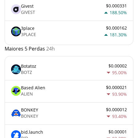
$0.000331
Givest
GIVEST
188.50%
$0.000162
3place
3PLACE
181.30%
Maiores 5 Perdas
24h
$0.00002
Botatoz
BOTZ
95.00%
$0.000021
Based Alien
ALIEN
93.90%
$0.000012
BONKEY
BONKEY
93.40%
$0.00001
bid.launch