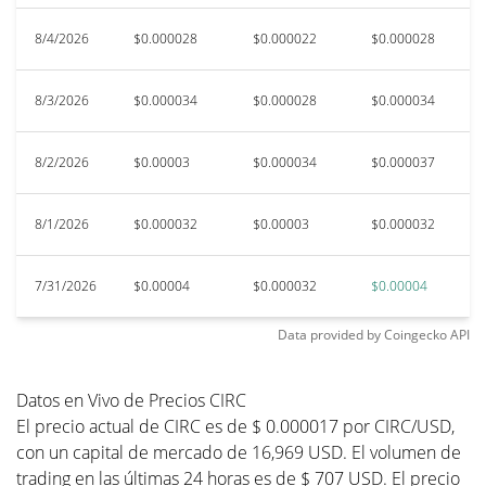
8/4/2026
$0.000028
$0.000022
$0.000028
$
8/3/2026
$0.000034
$0.000028
$0.000034
$
8/2/2026
$0.00003
$0.000034
$0.000037
$0
8/1/2026
$0.000032
$0.00003
$0.000032
$0
7/31/2026
$0.00004
$0.000032
$0.00004
$
Data provided by
Coingecko
API
Datos en Vivo de Precios CIRC
El precio actual de CIRC es de $ 0.000017 por CIRC/USD,
con un capital de mercado de 16,969 USD. El volumen de
trading en las últimas 24 horas es de $ 707 USD. El precio