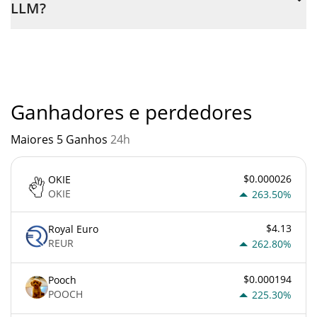
LLM?
através de um bot de 3commas.
Você não deve esperar ficar rico com Circuit LLM ou com
qualquer outra nova tecnologia. É sempre importante estar
atento quando algo soa muito bom para ser verdade ou vai
contra os princípios econômicos básicos.
Ganhadores e perdedores
Maiores 5 Ganhos
24h
$0.000026
OKIE
OKIE
263.50%
$4.13
Royal Euro
REUR
262.80%
$0.000194
Pooch
POOCH
225.30%