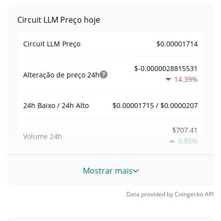
Circuit LLM Preço hoje
$0.00001714
Circuit LLM Preço
$-0.0000028815531
Alteração de preço
24h
14.39%
$0.00001715 / $0.0000207
24h Baixo / 24h Alto
$707.41
Volume
24h
0.85%
Volume / Limite de
Mostrar mais
0.041688594
mercado
Data provided by
Coingecko
API
<0.000001%
Dominio de mercado