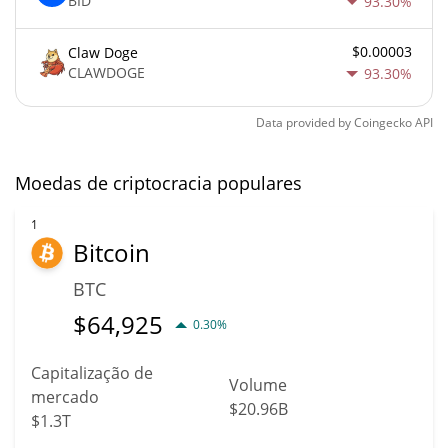
BID
93.30%
$0.00003
Claw Doge
CLAWDOGE
93.30%
Data provided by
Coingecko
API
Moedas de criptocracia populares
1
Bitcoin
BTC
$
64,925
0.30%
Capitalização de
Volume
mercado
$20.96B
$1.3T