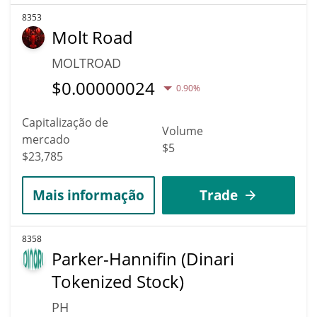
8353
Molt Road
MOLTROAD
$
0.00000024
0.90%
Capitalização de
Volume
mercado
$5
$23,785
Mais informação
Trade
8358
Parker-Hannifin (Dinari
Tokenized Stock)
PH