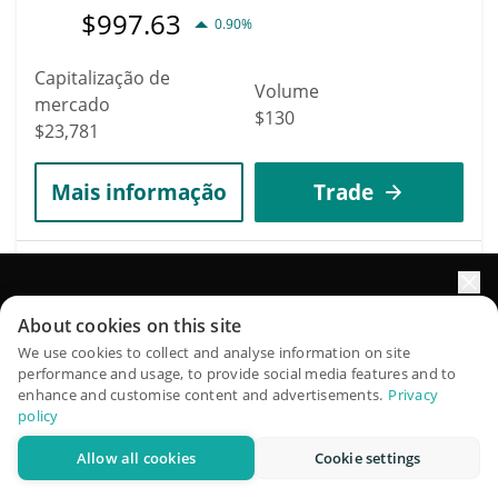
$
997.63
0.90%
Capitalização de
Volume
mercado
$130
$23,781
Mais informação
Trade
8345
xmas cult
Impulsione o crescimento do seu portfólio com IA
About cookies on this site
XMAS
QuantPilot é uma plataforma completa de estratégias onde
We use cookies to collect and analyse information on site
$
0.00002431
1.50%
performance and usage, to provide social media features and to
agentes autônomos criam, fazem backtest e otimizam suas
enhance and customise content and advertisements.
Privacy
estratégias e conduzem pesquisas de mercado
policy
Capitalização de
Volume
mercado
Allow all cookies
Cookie settings
$23
Experimente grátis
$23,779