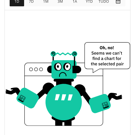
1D
7D
1M
3M
1A
YTD
TUDO
$<0.000001 / $<0.000001
Baixa / Alta de ontem
Abertura / Fecho de
$<0.000001 / $<0.000001
Ontem
0.21%
A mudança de ontem
$5.8052963
Volume de ontem
Histórico do preço do CLAWBSTER
$<0.000001 / $<0.000001
7 dias Baixa / 7 dias Alta
30 dias Baixa / 30 dias
$<0.000001 / $<0.000001
Alta
90 dias Baixa / 90 dias
$<0.000001 / $<0.000001
Alta