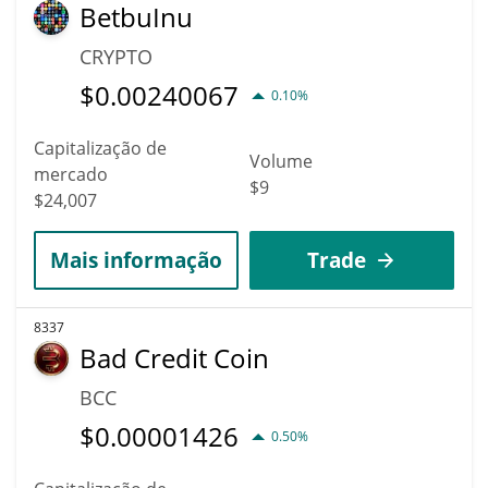
BetbuInu
CRYPTO
$
0.00240067
0.10%
Capitalização de
Volume
mercado
$9
$24,007
Mais informação
Trade
8337
Bad Credit Coin
BCC
$
0.00001426
0.50%