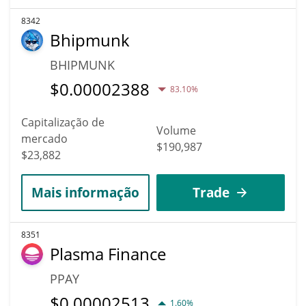
8342
Bhipmunk
BHIPMUNK
$
0.00002388
83.10%
Capitalização de
Volume
mercado
$190,987
$23,882
Mais informação
Trade
8351
Plasma Finance
PPAY
$
0.00002513
1.60%