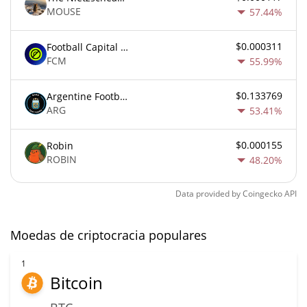
MOUSE
57.44%
$0.000311
Football Capital Markets
FCM
55.99%
$0.133769
Argentine Football Association Fan Token
ARG
53.41%
$0.000155
Robin
ROBIN
48.20%
Data provided by
Coingecko
API
Moedas de criptocracia populares
1
Bitcoin