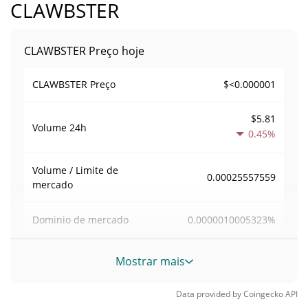
CLAWBSTER
CLAWBSTER Preço hoje
$<0.000001
CLAWBSTER Preço
$5.81
Volume
24h
0.45%
Volume / Limite de
0.00025557559
mercado
0.0000010005323%
Dominio de mercado
#8446
Posição de mercado
Mostrar mais
Fornecimento de CLAWBSTER
Data provided by
Coingecko
API