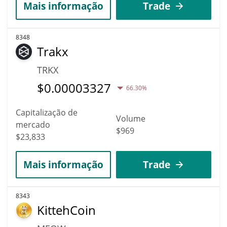
Mais informação
Trade
8348
Trakx
TRKX
$
0.00003327
66.30%
Capitalização de
Volume
mercado
$969
$23,833
Mais informação
Trade
8343
KittehCoin