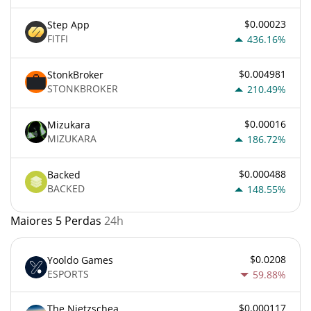
$0.00023
Step App
FITFI
436.16%
$0.004981
StonkBroker
STONKBROKER
210.49%
$0.00016
Mizukara
MIZUKARA
186.72%
$0.000488
Backed
BACKED
148.55%
Maiores 5 Perdas
24h
$0.0208
Yooldo Games
ESPORTS
59.88%
$0.000117
The Nietzschean Mouse