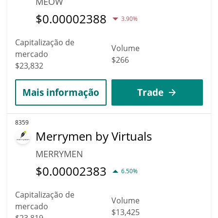
MEOW
$
0.00002388
3.90%
Capitalização de
Volume
mercado
$266
$23,832
Mais informação
Trade
8359
Merrymen by Virtuals
MERRYMEN
$
0.00002383
6.50%
Capitalização de
Volume
mercado
$13,425
$23,819