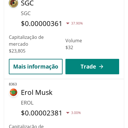
SGC
SGC
$
0.00000361
37.90%
Capitalização de
Volume
mercado
$32
$23,805
Mais informação
Trade
8363
Erol Musk
EROL
$
0.00002381
3.00%
Capitalização de