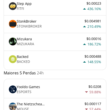
$0.00023
Step App
FITFI
436.16%
$0.004981
StonkBroker
STONKBROKER
210.49%
$0.00016
Mizukara
MIZUKARA
186.72%
$0.000488
Backed
BACKED
148.55%
Maiores 5 Perdas
24h
$0.0208
Yooldo Games
ESPORTS
59.88%
$0.000117
The Nietzschean Mouse
MOUSE
57.44%