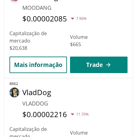
MOODANG
$
0.00002085
7.90%
Capitalização de
Volume
mercado
$665
$20,638
Mais informação
Trade
8662
VladDog
VLADDOG
$
0.00002216
11.70%
Capitalização de
Volume
mercado