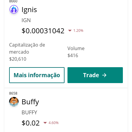
8660
Ignis
IGN
$
0.00031042
1.20%
Capitalização de
Volume
mercado
$416
$20,610
Mais informação
Trade
8658
Buffy
BUFFY
$
0.02
4.60%