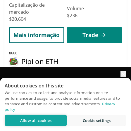
Capitalização de
Volume
mercado
$236
$20,604
Mais informação
Trade
8666
Pipi on ETH
PIPI
$
0.00000005
Impulsione o crescimento do seu portfólio com IA
1.00%
About cookies on this site
QuantPilot é uma plataforma completa de estratégias onde
We use cookies to collect and analyse information on site
Capitalização de
performance and usage, to provide social media features and to
Volume
agentes autônomos criam, fazem backtest e otimizam suas
mercado
enhance and customise content and advertisements.
Privacy
$109
estratégias e conduzem pesquisas de mercado
policy
$20,602
Allow all cookies
Cookie settings
Experimente grátis
Mais informação
Trade