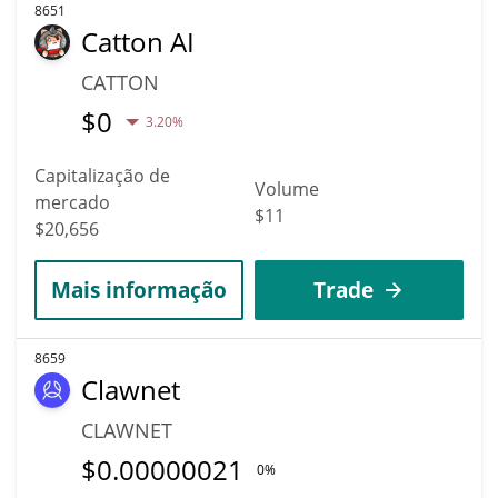
8651
Catton AI
CATTON
$
0
3.20%
Capitalização de
Volume
mercado
$11
$20,656
Mais informação
Trade
8659
Clawnet
CLAWNET
$
0.00000021
0%