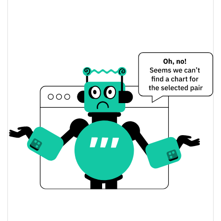
ClawZilla Preço Ontem
$<0.000001 / $<0.000001
Baixa / Alta de ontem
Abertura / Fecho de
$<0.000001 / $<0.000001
Ontem
0.19%
A mudança de ontem
$12.973412
Volume de ontem
Histórico do preço do ClawZilla
$<0.000001 / $<0.000001
7 dias Baixa / 7 dias Alta
30 dias Baixa / 30 dias
$<0.000001 / $<0.000001
Alta