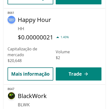
8661
Happy Hour
HH
$
0.00000021
1.40%
Capitalização de
Volume
mercado
$2
$20,648
Mais informação
Trade
8647
BlackWork
BLWK