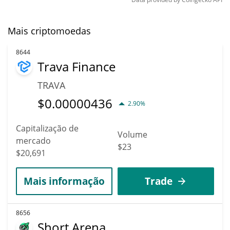
Mais criptomoedas
8644
Trava Finance
TRAVA
$
0.00000436
2.90%
Capitalização de
Volume
mercado
$23
$20,691
Mais informação
Trade
8656
Short Arena