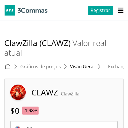
Registrar
ClawZilla (CLAWZ)
Valor real
atual
Gráficos de preços
Visão Geral
Exchang
CLAWZ
ClawZilla
$
0
-1.98%