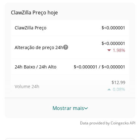
ClawZilla Preço hoje
$<0.000001
ClawZilla Preço
$<0.000001
Alteração de preço
24h
1.98%
$<0.000001 / $<0.000001
24h Baixo / 24h Alto
$12.99
Volume
24h
0.08%
Volume / Limite de
Mostrar mais
0.00066937646
mercado
Data provided by
Coingecko
API
<0.000001%
Dominio de mercado