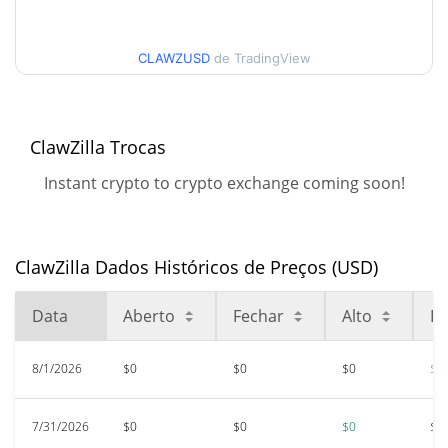
90 dias Baixa / 90 dias
$<0.000001 / $<0.000001
Alta
CLAWZUSD
de TradingView
52 Semana Baixa / 52
$<0.000001 / $<0.000001
Semana Alta
ClawZilla Trocas
Máxima de todos os
Instant crypto to crypto exchange coming soon!
$0.00000312
tempos
93.77%
Feb 22, 2026 (5 meses atrás)
ClawZilla Dados Históricos de Preços (USD)
$<0.000001
Baixa de todos os tempos
4.58%
Aug 1, 2026 (5 dias atrás)
Data
Aberto
Fechar
Alto
Ba
8/1/2026
$0
$0
$0
$0
7/31/2026
$0
$0
$0
$0