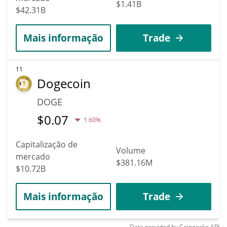
$1.41B
$42.31B
Mais informação
Trade
11
Dogecoin
DOGE
$
0.07
1.60%
Capitalização de
Volume
mercado
$381.16M
$10.72B
Mais informação
Trade
Data provided by
Coingecko
API