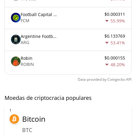
$0.000311
Football Capital Markets
FCM
55.99%
$0.133769
Argentine Football Association Fan Token
ARG
53.41%
$0.000155
Robin
ROBIN
48.20%
Data provided by
Coingecko
API
Moedas de criptocracia populares
1
Bitcoin
BTC