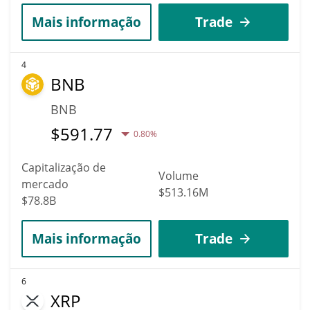
Mais informação
Trade
4
BNB
BNB
$
591.77
0.80%
Capitalização de
Volume
mercado
$513.16M
$78.8B
Mais informação
Trade
6
XRP