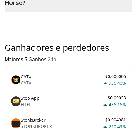
Horse?
através de um bot de 3commas.
Você não deve esperar ficar rico com Dark Horse ou com
qualquer outra nova tecnologia. É sempre importante estar
atento quando algo soa muito bom para ser verdade ou vai
contra os princípios econômicos básicos.
Ganhadores e perdedores
Maiores 5 Ganhos
24h
$0.000006
CATX
CATX
936.40%
$0.00023
Step App
FITFI
436.16%
$0.004981
StonkBroker
STONKBROKER
210.49%