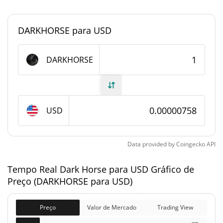
<0.000001%
Dominio de mercado
DARKHORSE para USD
#10723
Posição de mercado
Fornecimento de Dark Horse
DARKHORSE
Fornecimento em
997,534,917.916
DARKHORSE
circulação
USD
997,534,917.916
Fornecimento total
DARKHORSE
Data provided by
Coingecko
API
1,000,000,000 DARKHORSE
Fornecimento máximo
Tempo Real Dark Horse para USD Gráfico de
Dark Horse Capitalização de mercado
Preço (DARKHORSE para USD)
$7,560.75
Capitalização de
Preço
Valor de Mercado
Trading View
2.00%
mercado