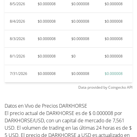
8/5/2026
$0.000008
$0.000008
$0.000008
$
8/4/2026
$0.000008
$0.000008
$0.000008
$
8/3/2026
$0.000008
$0.000008
$0.000008
$
8/1/2026
$0.000008
$0
$0.000008
$
7/31/2026
$0.000008
$0.000008
$0.000008
$
Data provided by
Coingecko
API
Datos en Vivo de Precios DARKHORSE
El precio actual de DARKHORSE es de $ 0.000008 por
DARKHORSE/USD, con un capital de mercado de 7,561
USD. El volumen de trading en las últimas 24 horas es de $
5 USD. El precio de DARKHORSE a USD es actualizado en