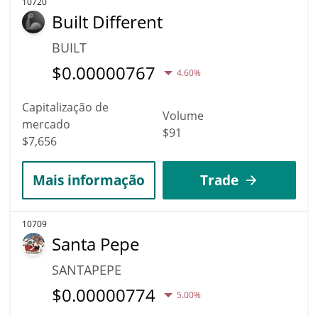
10720
Built Different
BUILT
$
0.00000767
4.60%
Capitalização de
Volume
mercado
$91
$7,656
Mais informação
Trade
10709
Santa Pepe
SANTAPEPE
$
0.00000774
5.00%