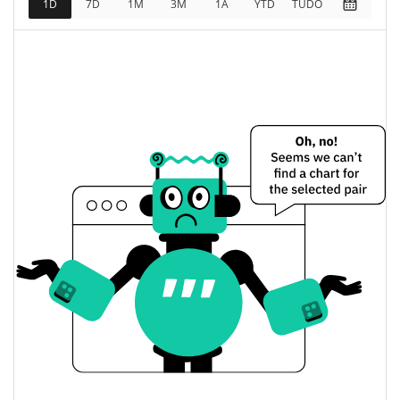
1D
7D
1M
3M
1A
YTD
TUDO
$7,560.75
Totalmente diluído
0.41%
Limite de mercado
Dark Horse Preço Ontem
$0.0000075994959 /
Baixa / Alta de ontem
$0.0000076225088
Abertura / Fecho de
$0.0000075994959 /
$0.0000076225088
Ontem
0.41%
A mudança de ontem
$4.5347609
Volume de ontem
Histórico do preço do Dark Horse