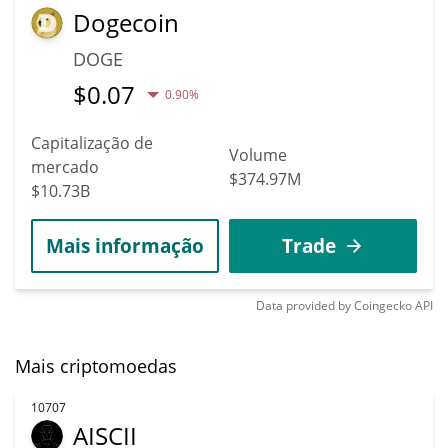
Dogecoin
DOGE
$
0.07
0.90%
Capitalização de
Volume
mercado
$374.97M
$10.73B
Mais informação
Trade
Data provided by
Coingecko
API
Mais criptomoedas
10707
AISCII