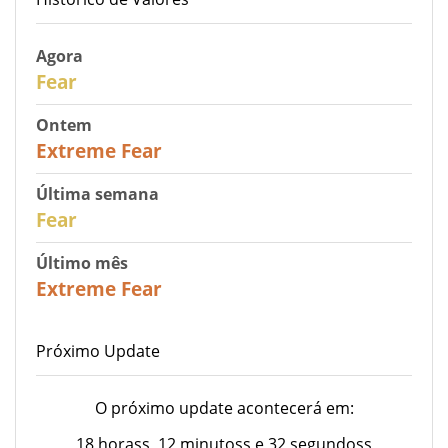
Agora
29
Fear
Ontem
25
Extreme Fear
Última semana
27
Fear
Último mês
22
Extreme Fear
Próximo Update
O próximo update acontecerá em:
18 horass, 12 minutoss e 32 segundoss