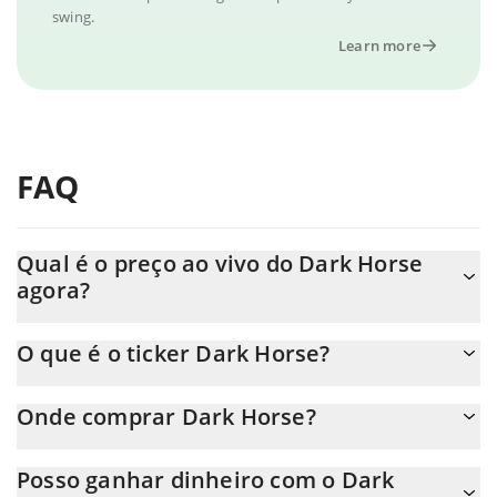
swing.
Learn more
FAQ
Qual é o preço ao vivo do Dark Horse
agora?
O preço real do Dark Horse ao USD agora é de $ 0.000008.
O que é o ticker Dark Horse?
O Dark Horse ticker é DARKHORSE
Onde comprar Dark Horse?
Você pode comprar Dark Horse em qualquer troca ou via
Posso ganhar dinheiro com o Dark
transferência p2p. E a melhor maneira de trocar Dark Horse é