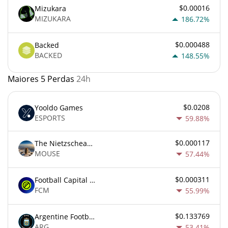
$0.00016
Mizukara
MIZUKARA
186.72%
$0.000488
Backed
BACKED
148.55%
Maiores 5 Perdas
24h
$0.0208
Yooldo Games
ESPORTS
59.88%
$0.000117
The Nietzschean Mouse
MOUSE
57.44%
$0.000311
Football Capital Markets
FCM
55.99%
$0.133769
Argentine Football Association Fan Token
ARG
53.41%