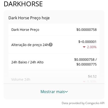
DARKHORSE
Dark Horse Preço hoje
$0.00000758
Dark Horse Preço
$<0.000001
Alteração de preço
24h
2.00%
$0.00000758 /
24h Baixo / 24h Alto
$0.00000775
$4.52
Volume
24h
0.30%
Mostrar mais
Volume / Limite de
0.00059782429
mercado
Data provided by
Coingecko
API