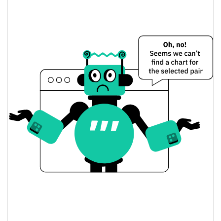
0.08%
A mudança de ontem
$95.600006
Volume de ontem
Histórico do preço do dihcoin
$0.0000045652036 /
7 dias Baixa / 7 dias Alta
$0.0000047178473
30 dias Baixa / 30 dias
$0.0000045652036 /
$0.0000047178473
Alta
90 dias Baixa / 90 dias
$0.0000045652036 /
$0.0000047178473
Alta
52 Semana Baixa / 52
$0.0000045652036 /
$0.0000047178473
Semana Alta