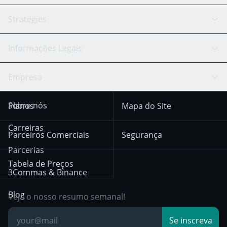
Signal Bot
Assistente de IA
Bitstamp
Kraken
API Reference
Strategies
Câmbio Inteligente
Trading Journal
Bitfinex
Tether
Chat de API
Scalping
Informações Legais
TradingView
Stocks
Coinbase
Ethereum
Swing Trading
Arbitrage Bot
Prediction market
Cookie notice
Empresa
OKX
Dogecoin
Trend Following
Sinais-Cripto
Terms of Use from
KuCoin
Solana
Sobre nós
Planos
Mapa do Site
December 18th 2025
Mean Reversion
Corretoras
HTX
BNB
Trading
Carreiras
Privacy Notice from
Parceiros Comerciais
Segurança
December 29th 2024
Bybit
Position Trading
Parcerias
Tabela de Preços
Other Legal
Day Trading
3Commas & Binance
Documentation
Breakout Trading
Blog
Veja o nosso resumo semanal!
Base de
Se inscreva