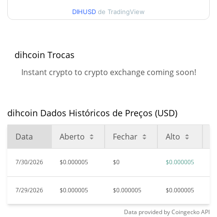
DIHUSD
de TradingView
Máxima de todos os
$0.00064411
tempos
99.27%
Aug 22, 2025 (11 meses
atrás)
dihcoin Trocas
$0.00000406
Baixa de todos os tempos
Instant crypto to crypto exchange coming soon!
16.02%
Jun 14, 2026 (1 meses atrás)
dihcoin Dados Históricos de Preços (USD)
Data
Aberto
Fechar
Alto
B
7/30/2026
$0.000005
$0
$0.000005
$
7/29/2026
$0.000005
$0.000005
$0.000005
$
Data provided by
Coingecko
API