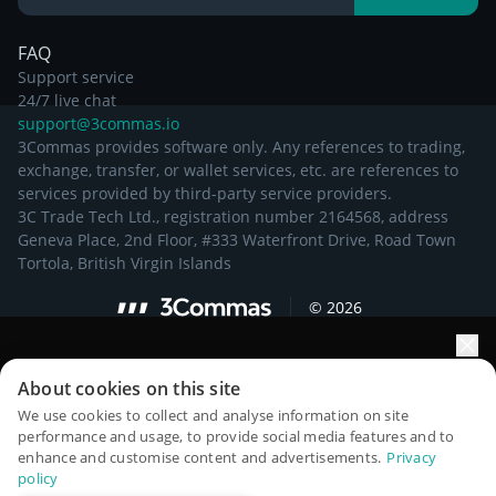
Conhecimento
FAQ
Support service
24/7 live chat
support@3commas.io
3Commas provides software only. Any references to trading,
exchange, transfer, or wallet services, etc. are references to
services provided by third-party service providers.
3C Trade Tech Ltd., registration number 2164568, address
Geneva Place, 2nd Floor, #333 Waterfront Drive, Road Town
Tortola, British Virgin Islands
©
2026
Impulsione o crescimento do seu portfólio com IA
About cookies on this site
QuantPilot é uma plataforma completa de estratégias onde
We use cookies to collect and analyse information on site
performance and usage, to provide social media features and to
agentes autônomos criam, fazem backtest e otimizam suas
enhance and customise content and advertisements.
Privacy
estratégias e conduzem pesquisas de mercado
policy