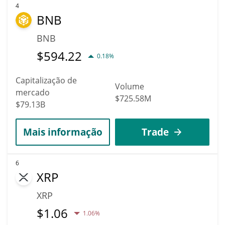
4
BNB
BNB
$
594.22
0.18%
Capitalização de
Volume
mercado
$725.58M
$79.13B
Mais informação
Trade
6
XRP
XRP
$
1.06
1.06%