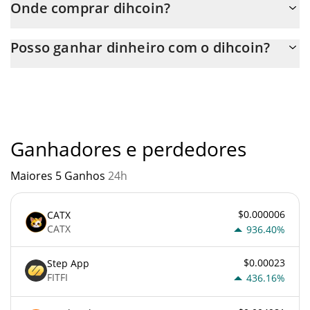
Onde comprar dihcoin?
Você pode comprar dihcoin em qualquer troca ou via
Posso ganhar dinheiro com o dihcoin?
transferência p2p. E a melhor maneira de trocar dihcoin é
através de um bot de 3commas.
Você não deve esperar ficar rico com dihcoin ou com qualquer
outra nova tecnologia. É sempre importante estar atento
quando algo soa muito bom para ser verdade ou vai contra os
princípios econômicos básicos.
Ganhadores e perdedores
Maiores 5 Ganhos
24h
$0.000006
CATX
CATX
936.40%
$0.00023
Step App
FITFI
436.16%