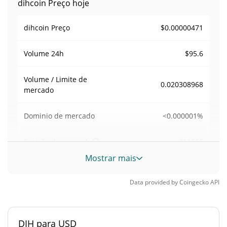
dihcoin Preço hoje
$0.00000471
dihcoin Preço
$95.6
Volume
24h
Volume / Limite de
0.020308968
mercado
<0.000001%
Dominio de mercado
#11666
Posição de mercado
Mostrar mais
Fornecimento de dihcoin
Data provided by
Coingecko
API
Fornecimento em
998,648,213.908 DIH
circulação
DIH para USD