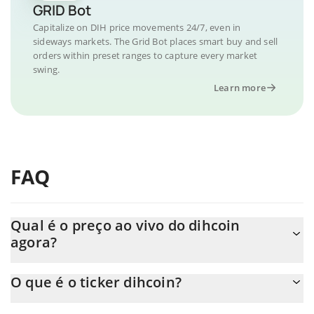
GRID Bot
Capitalize on DIH price movements 24/7, even in
sideways markets. The Grid Bot places smart buy and sell
orders within preset ranges to capture every market
swing.
Learn more
FAQ
Qual é o preço ao vivo do dihcoin
agora?
O preço real do dihcoin ao USD agora é de $ 0.000005.
O que é o ticker dihcoin?
O dihcoin ticker é DIH