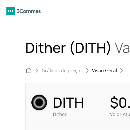
Dither (DITH)
Va
Gráficos de preços
Visão Geral
DITH
$
0
Dither
Valor At