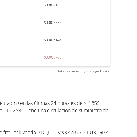
$0.008185
$0.007554
$0.007148
$0.006705
Data provided by
Coingecko
API
trading en las últimas 24 horas es de $ 4,855
un +13.25%. Tiene una circulación de suministro de
de fiat. Incluyendo BTC ,ETH y XRP a USD, EUR, GBP.