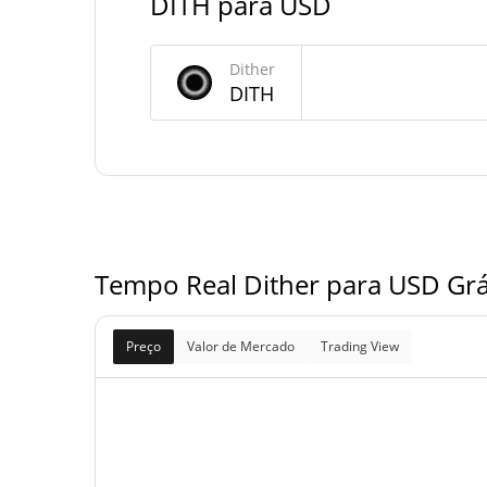
DITH para USD
Fornecimento de Dither
Dither
Fornecimento em
DITH
99,992,001.511 D
circulação
99,992,001.511 D
Fornecimento total
100,000,000 D
Fornecimento máximo
Tempo Real Dither para USD Grá
Preço
Valor de Mercado
Trading View