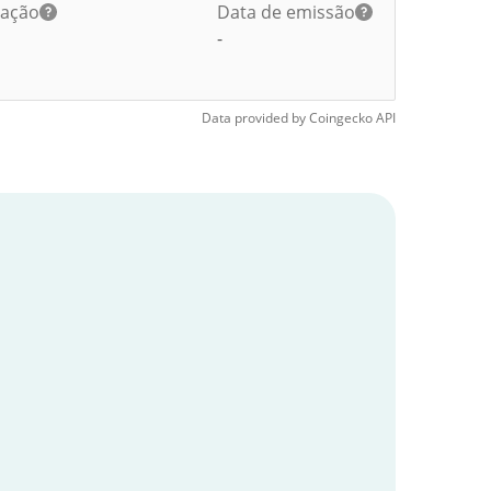
lação
Data de emissão
-
Data provided by
Coingecko
API