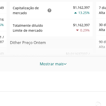
$1,162,397
249
7 di
Capitalização de
13.25%
Alta
mercado
016
5%
30 d
$1,162,397
Totalmente diluído
Alta
0.29%
Limite de mercado
1 /
687
90 d
Dither Preço Ontem
Alta
.49
$0.011637337 /
Baixa / Alta de ontem
$0.011681217
5%
52 S
Mostrar mais
Sem
Abertura / Fecho de
$0.011681217 /
357
$0.011637337
Ontem
Máxi
tem
Mar 6
0.29%
A mudança de ontem
1%
atrás
99
$5,898.8212
Volume de ontem
Baix