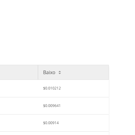
Baixo
$0.010212
$0.009641
$0.00914