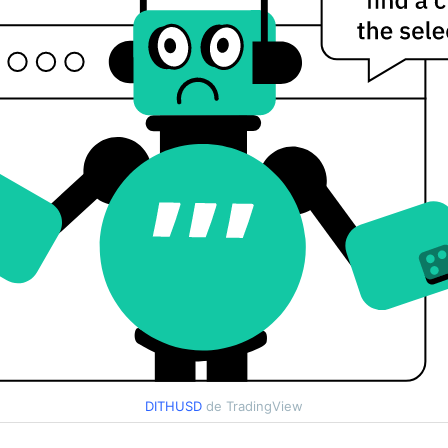
DITHUSD
de TradingView