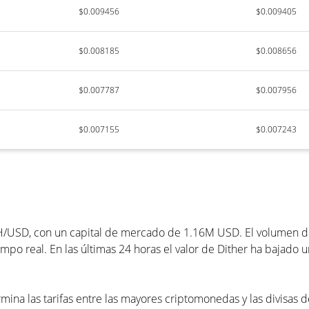
$0.009456
$0.009405
$0.008185
$0.008656
$0.007787
$0.007956
$0.007155
$0.007243
H/USD, con un capital de mercado de 1.16M USD. El volumen de 
mpo real. En las últimas 24 horas el valor de Dither ha bajado 
mina las tarifas entre las mayores criptomonedas y las divisas 