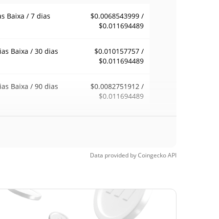
as Baixa / 7 dias
$0.0068543999 /
$0.011694489
ias Baixa / 30 dias
$0.010157757 /
$0.011694489
ias Baixa / 90 dias
$0.0082751912 /
$0.011694489
emana Baixa / 52
$0.006704944 /
$0.011694489
ana Alta
Data provided by
Coingecko
API
ma de todos os
$0.639131
pos
98.18%
, 2024 (2 anos
)
a de todos os
$0.00286325