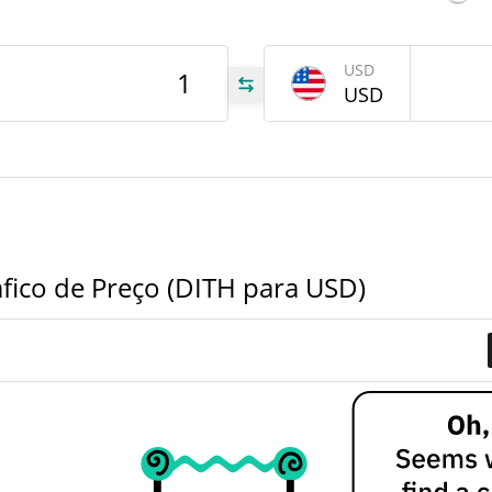
tem
Jun 2
USD
USD
ITH
ITH
ITH
fico de Preço (DITH para USD)