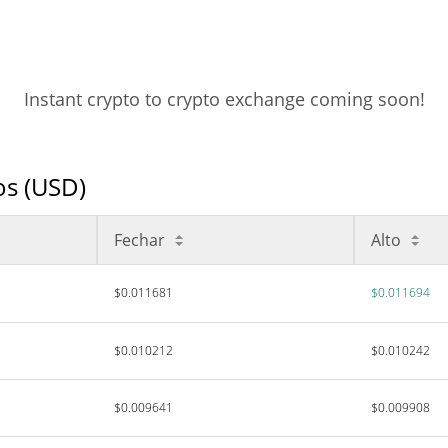
Instant crypto to crypto exchange coming soon!
os (USD)
Fechar
Alto
$0.011681
$0.011694
$0.010212
$0.010242
$0.009641
$0.009908