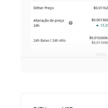
$0.0116
Dither Preço
$0.00136
Alteração de preço
13.2
24h
$0.0102606
24h Baixo / 24h Alto
$0.01169
$4,855
Volume
24h
1.0
Volume / Limite de
0.0041771
mercado
0.0000510284
Dominio de mercado
#26
Posição de mercado