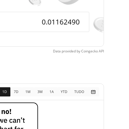
pos
306.00%
5, 2026 (1 meses atrás)
Data provided by
Coingecko
API
1D
7D
1M
3M
1A
YTD
TUDO