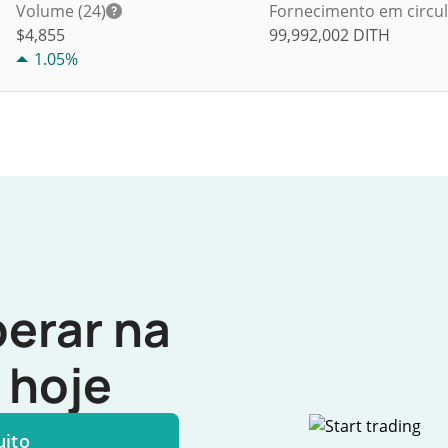
Volume (24)
Fornecimento em circu
$
4,855
99,992,002
DITH
1.05%
erar na
hoje
uito