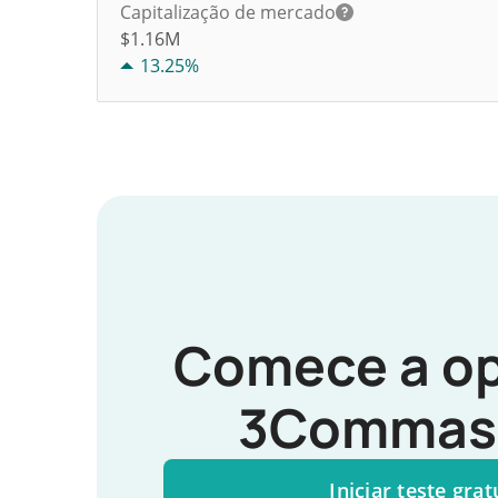
Capitalização de mercado
$1.16M
13.25%
Comece a op
3Commas 
Iniciar teste grat