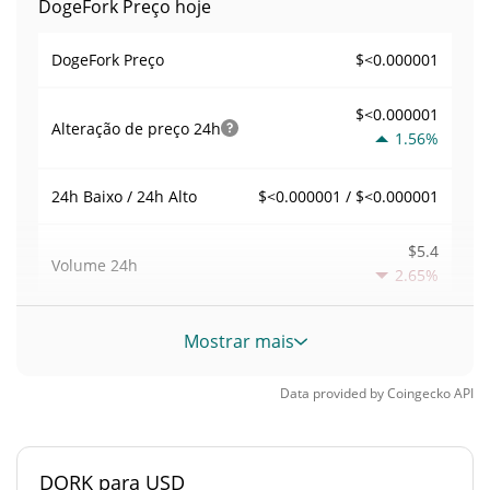
DogeFork Preço hoje
$<0.000001
DogeFork Preço
$<0.000001
Alteração de preço
24h
1.56%
$<0.000001 / $<0.000001
24h Baixo / 24h Alto
$5.4
Volume
24h
2.65%
Volume / Limite de
Mostrar mais
0.00038931433
mercado
Data provided by
Coingecko
API
<0.000001%
Dominio de mercado
#9550
Posição de mercado
DORK para USD