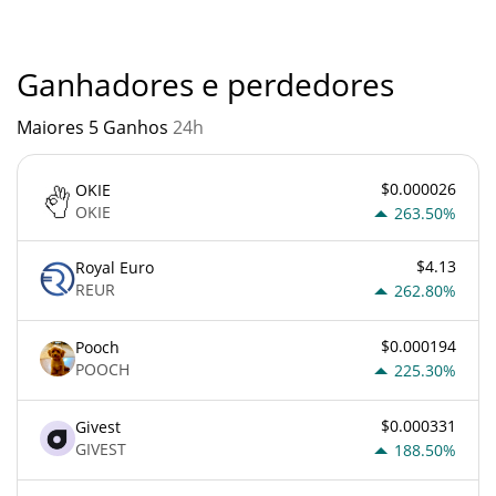
atento quando algo soa muito bom para ser verdade ou vai
contra os princípios econômicos básicos.
Ganhadores e perdedores
Maiores 5 Ganhos
24h
$0.000026
OKIE
OKIE
263.50%
$4.13
Royal Euro
REUR
262.80%
$0.000194
Pooch
POOCH
225.30%
$0.000331
Givest
GIVEST
188.50%