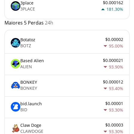
$0.000162
3place
3PLACE
181.30%
Maiores 5 Perdas
24h
$0.00002
Botatoz
BOTZ
95.00%
$0.000021
Based Alien
ALIEN
93.90%
$0.000012
BONKEY
BONKEY
93.40%
$0.00001
bid.launch
BID
93.30%
$0.00003
Claw Doge
CLAWDOGE
93.30%