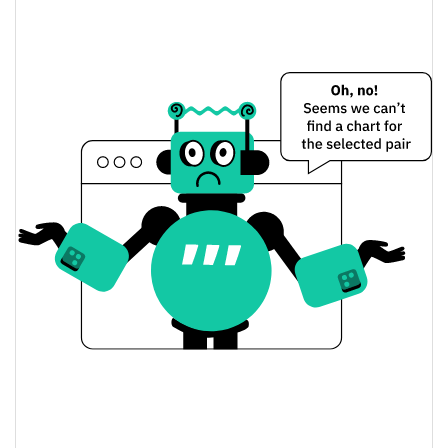
DogeFork Preço Ontem
$<0.000001 / $<0.000001
Baixa / Alta de ontem
Abertura / Fecho de
$<0.000001 / $<0.000001
Ontem
0.83%
A mudança de ontem
$4.0710331
Volume de ontem
Histórico do preço do DogeFork
$<0.000001 / $<0.000001
7 dias Baixa / 7 dias Alta
30 dias Baixa / 30 dias
$<0.000001 / $<0.000001
Alta
90 dias Baixa / 90 dias