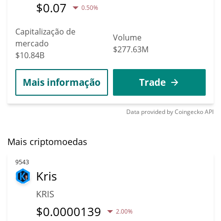
$
0.07
0.50%
Capitalização de
Volume
mercado
$277.63M
$10.84B
Mais informação
Trade
Data provided by
Coingecko
API
Mais criptomoedas
9543
Kris
KRIS
$
0.0000139
2.00%