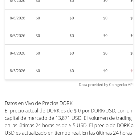
8/7/2026
$0
$0
$0
$0
8/6/2026
$0
$0
$0
$0
8/5/2026
$0
$0
$0
$0
8/4/2026
$0
$0
$0
$0
8/3/2026
$0
$0
$0
$0
Data provided by
Coingecko
API
Datos en Vivo de Precios DORK
El precio actual de DORK es de $ 0 por DORK/USD, con un
capital de mercado de 13,871 USD. El volumen de trading
en las últimas 24 horas es de $ 5 USD. El precio de DORK a
USD es actualizado en tiempo real. En las últimas 24 horas