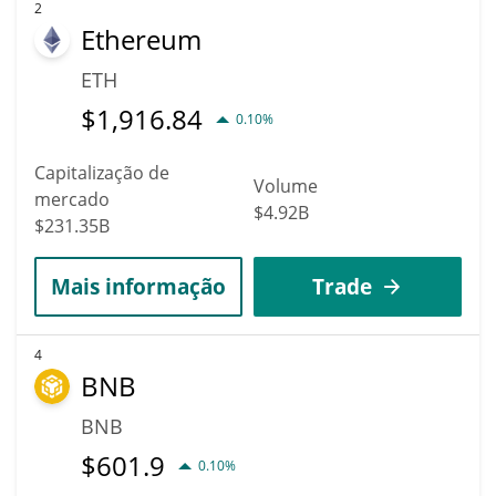
2
Ethereum
ETH
$
1,916.84
0.10%
Capitalização de
Volume
mercado
$4.92B
$231.35B
Mais informação
Trade
4
BNB
BNB
$
601.9
0.10%