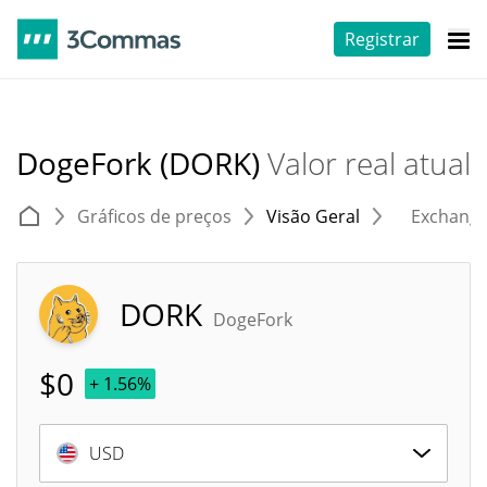
Registrar
DogeFork (DORK)
Valor real atual
Gráficos de preços
Visão Geral
Exchang
DORK
DogeFork
$
0
+ 1.56%
USD