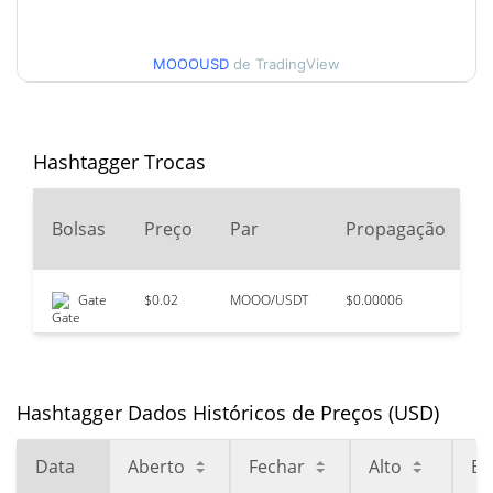
$0.020856616
Alta
MOOOUSD
de TradingView
90 dias Baixa / 90 dias
$0.020476007 /
$0.020539478
Alta
52 Semana Baixa / 52
$0.020037264 /
Hashtagger Trocas
$0.022403259
Semana Alta
2
Bolsas
Preço
Par
Propagação
Máxima de todos os
$1.13
tempos
98.19%
Dec 13, 2021 (4 anos atrás)
Gate
$0.02
MOOO/USDT
$0.00006
$
$0.01598361
Baixa de todos os tempos
28.12%
Dec 20, 2025 (7 meses atrás)
Hashtagger Dados Históricos de Preços (USD)
Data
Aberto
Fechar
Alto
Ba