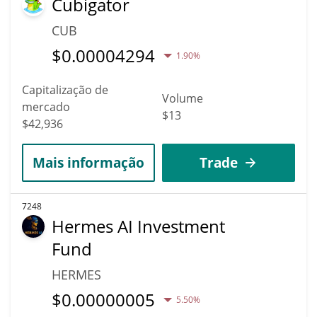
Cubigator
CUB
$
0.00004294
1.90%
Capitalização de
Volume
mercado
$13
$42,936
Mais informação
Trade
7248
Hermes AI Investment
Fund
HERMES
$
0.00000005
5.50%