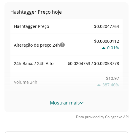
Hashtagger Preço hoje
$0.02047764
Hashtagger Preço
$0.00000112
Alteração de preço
24h
0.01%
$0.0204753 / $0.02053778
24h Baixo / 24h Alto
$10.97
Volume
24h
387.46%
Volume / Limite de
Mostrar mais
0.00026970546
mercado
Data provided by
Coingecko
API
0.00000178556%
Dominio de mercado