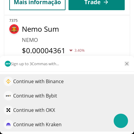
Mais informação
Trade
7375
Nemo Sum
NEMO
$
0.00004361
3.40%
Sign up to 3Commas with...
Capitalização de
Volume
mercado
$242
$42,680
Continue with Binance
Impulsione o crescimento do seu portfólio com IA
Mais informação
Trade
QuantPilot é uma plataforma completa de estratégias onde
Continue with Bybit
agentes autônomos criam, fazem backtest e otimizam suas
estratégias e conduzem pesquisas de mercado
Continue with OKX
7274
MOE
Continue with Kraken
Experimente grátis
MOE