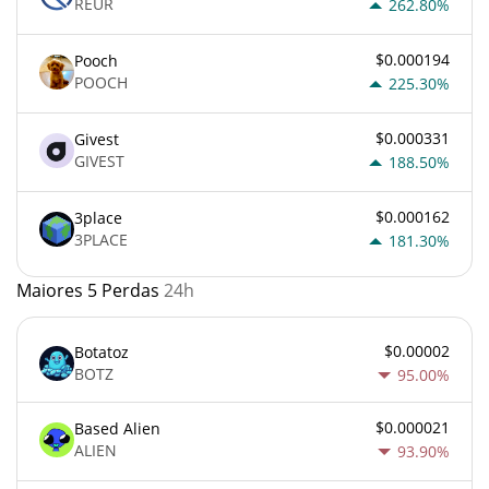
REUR
262.80%
$0.000194
Pooch
POOCH
225.30%
$0.000331
Givest
GIVEST
188.50%
$0.000162
3place
3PLACE
181.30%
Maiores 5 Perdas
24h
$0.00002
Botatoz
BOTZ
95.00%
$0.000021
Based Alien
ALIEN
93.90%