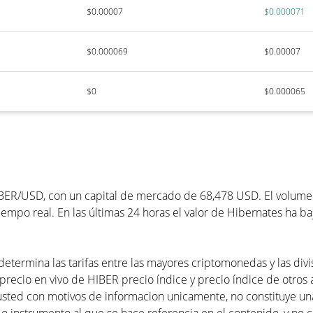
$0.00007
$0.000071
$0.000069
$0.00007
$0
$0.000065
BER/USD, con un capital de mercado de 68,478 USD. El volumen 
empo real. En las últimas 24 horas el valor de Hibernates ha b
determina las tarifas entre las mayores criptomonedas y las divi
precio en vivo de HIBER precio índice y precio índice de otros ac
usted con motivos de informacion unicamente, no constituye 