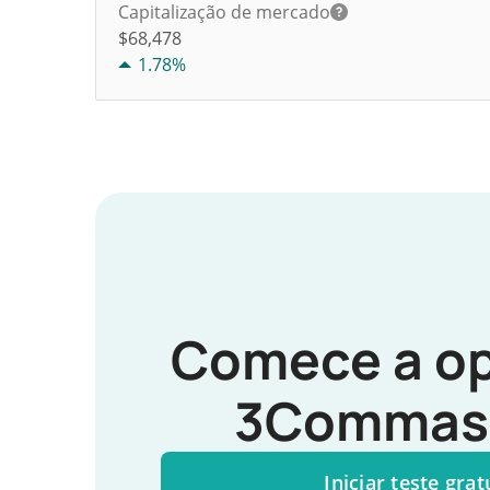
Capitalização de mercado
$68,478
1.78%
Comece a op
3Commas 
Iniciar teste grat