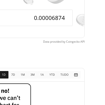
pos
54.32%
, 2026 (2 meses atrás)
Data provided by
Coingecko
API
1D
7D
1M
3M
1A
YTD
TUDO