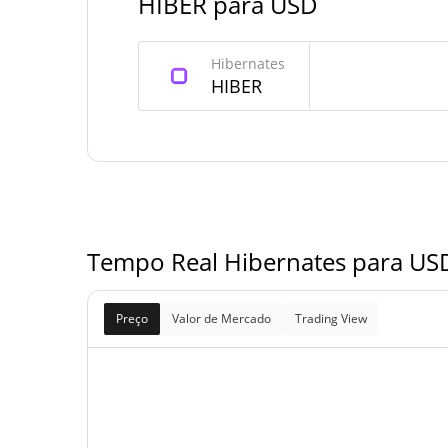
HIBER para USD
Fornecimento de Hibernates
Hibernates
Fornecimento em
HIBER
995,971,618.501 HI
circulação
995,971,618.501 HI
Fornecimento total
1,000,000,000 HI
Fornecimento máximo
Tempo Real Hibernates para USD
Preço
Valor de Mercado
Trading View