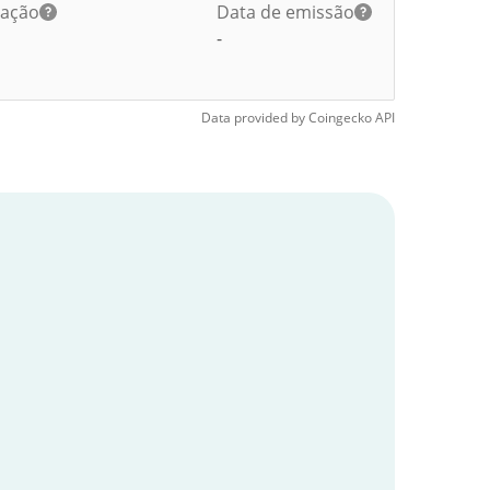
lação
Data de emissão
-
Data provided by
Coingecko
API