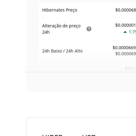
$0.00006
Hibernates Preço
$0.00000
Alteração de preço
1.7
24h
$0.0000669
24h Baixo / 24h Alto
$0.00006
$362
Volume
24h
0.3
Volume / Limite de
0.0052998
mercado
0.00000300613
Dominio de mercado
#64
Posição de mercado