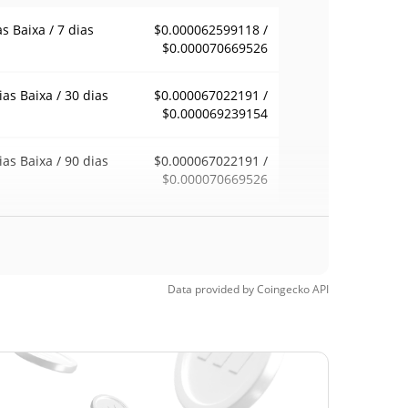
as Baixa / 7 dias
$0.000062599118 /
$0.000070669526
ias Baixa / 30 dias
$0.000067022191 /
$0.000069239154
ias Baixa / 90 dias
$0.000067022191 /
$0.000070669526
emana Baixa / 52
$0.000062599118 /
$0.000070669526
ana Alta
Data provided by
Coingecko
API
ma de todos os
$0.01204488
pos
99.43%
8, 2025 (1 anos
)
a de todos os
$0.00004454