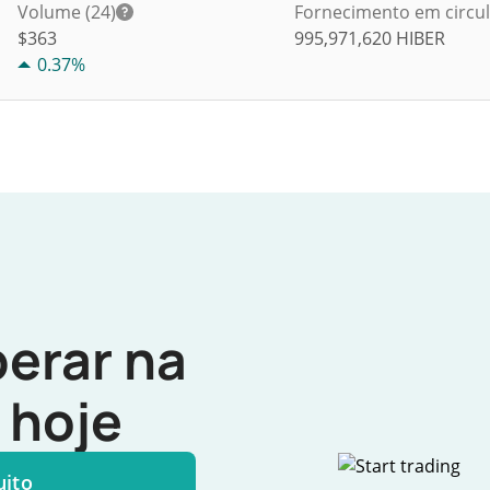
Volume (24)
Fornecimento em circu
$
363
995,971,620
HIBER
0.37%
erar na
hoje
uito