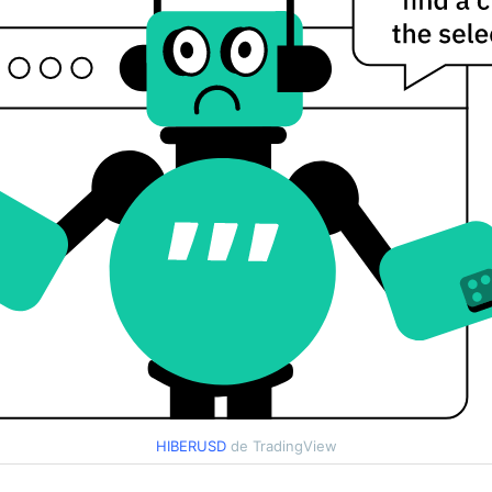
HIBERUSD
de TradingView