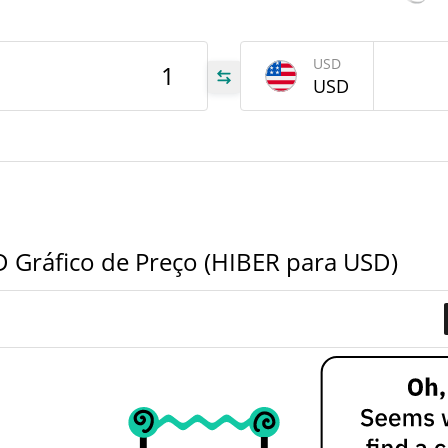
tem
Jun 6
USD
USD
BER
BER
BER
 Gráfico de Preço (HIBER para USD)