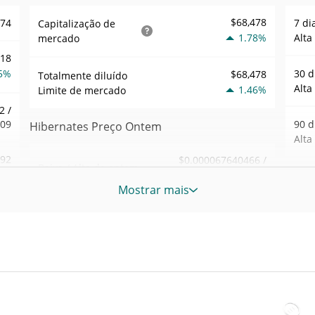
$68,478
874
7 di
Capitalização de
1.78%
Alta
mercado
118
5%
30 d
$68,478
Totalmente diluído
Alta
1.46%
Limite de mercado
2 /
909
90 d
Hibernates Preço Ontem
Alta
.92
$0.000067640466 /
Baixa / Alta de ontem
$0.000067889643
7%
52 S
Mostrar mais
Sem
Abertura / Fecho de
$0.000067889643 /
043
$0.000067640466
Ontem
Máxi
tem
Feb 1
1.44%
A mudança de ontem
6%
atrás
18
$232.11705
Volume de ontem
Baix