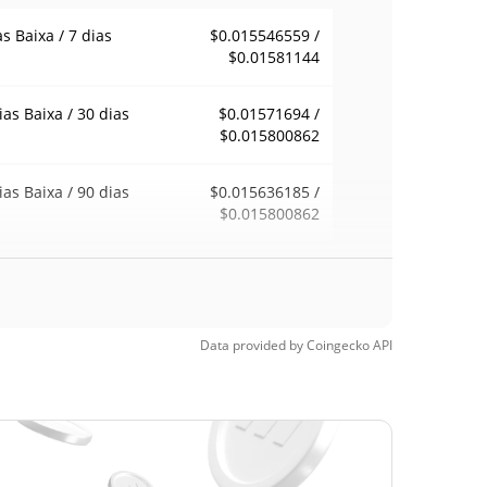
as Baixa / 7 dias
$0.015546559 /
$0.01581144
ias Baixa / 30 dias
$0.01571694 /
$0.015800862
ias Baixa / 90 dias
$0.015636185 /
$0.015800862
emana Baixa / 52
$0.015525594 /
$0.015800862
ana Alta
Data provided by
Coingecko
API
ma de todos os
$0.207212
pos
92.37%
0, 2025 (8 meses
)
a de todos os
$0.01317086