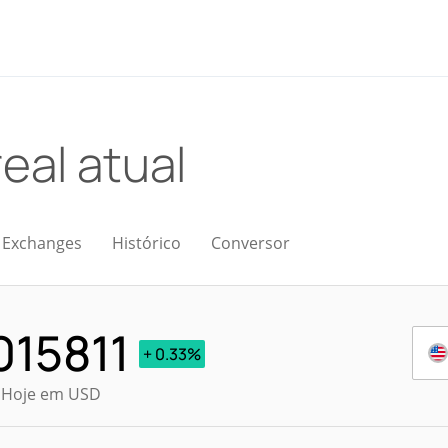
real atual
Exchanges
Histórico
Conversor
015811
+ 0.33%
l Hoje em USD