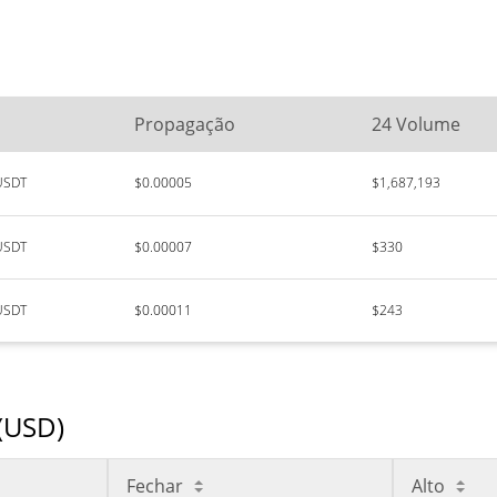
Propagação
24 Volume
USDT
$0.00005
$1,687,193
USDT
$0.00007
$330
USDT
$0.00011
$243
(USD)
Fechar
Alto