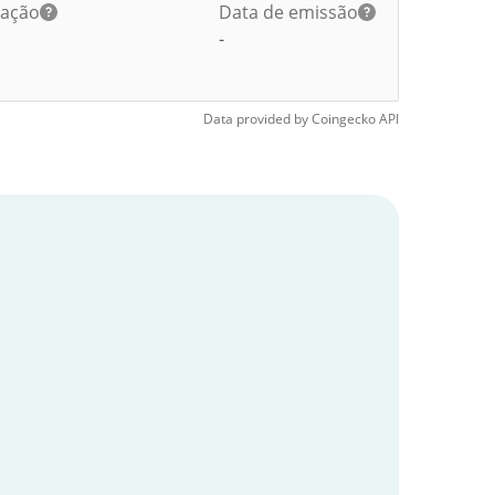
lação
Data de emissão
-
Data provided by
Coingecko
API