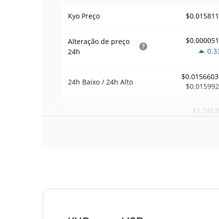
$0.01581
Kyo Preço
$0.00005
Alteração de preço
0.3
24h
$0.0156603
24h Baixo / 24h Alto
$0.01599
$1,746,
Volume
24h
1.4
Volume / Limite de
0.67542
mercado
0.0001135337
Dominio de mercado
#20
Posição de mercado