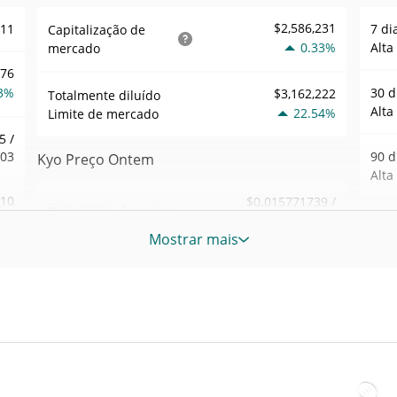
$2,586,231
111
7 di
Capitalização de
0.33%
Alta
mercado
176
3%
30 d
$3,162,222
Totalmente diluído
Alta
22.54%
Limite de mercado
5 /
203
90 d
Kyo Preço Ontem
Alta
810
$0.015771739 /
Baixa / Alta de ontem
$0.01578201
0%
52 S
Mostrar mais
Sem
Abertura / Fecho de
$0.015771739 /
691
$0.01578201
Ontem
Máxi
tem
Dec 1
0.22%
A mudança de ontem
2%
atrás
07
$2,427,398.9
Volume de ontem
Baix