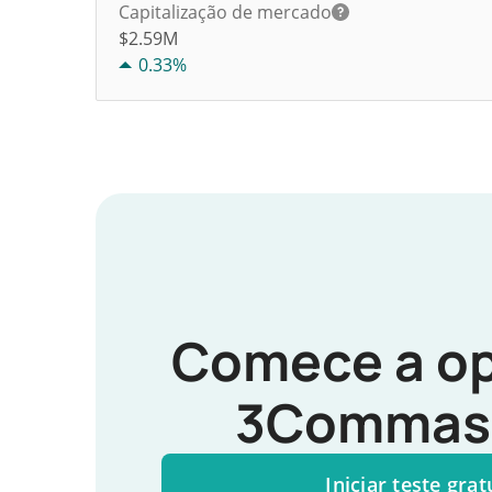
Capitalização de mercado
$2.59M
0.33%
Comece a op
3Commas 
Iniciar teste grat