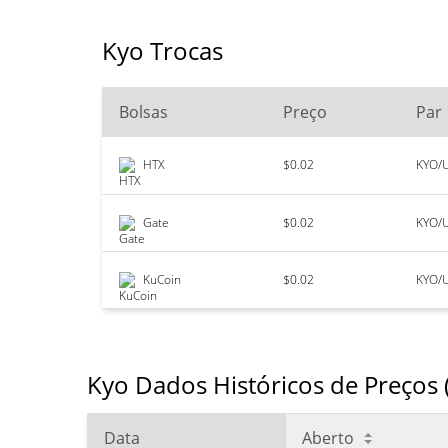
Kyo Trocas
Bolsas
Preço
Par
HTX
$0.02
KYO/
Gate
$0.02
KYO/
KuCoin
$0.02
KYO/
Kyo Dados Históricos de Preços 
Data
Aberto