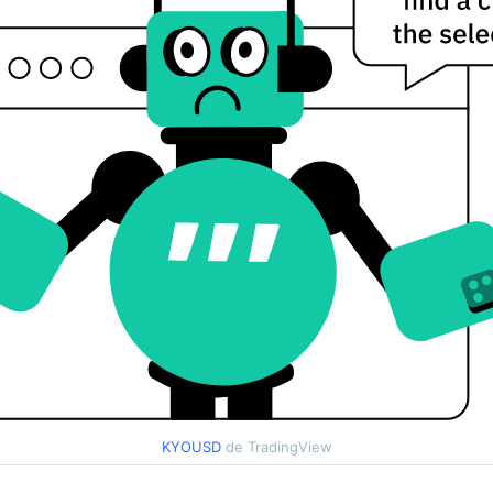
KYOUSD
de TradingView