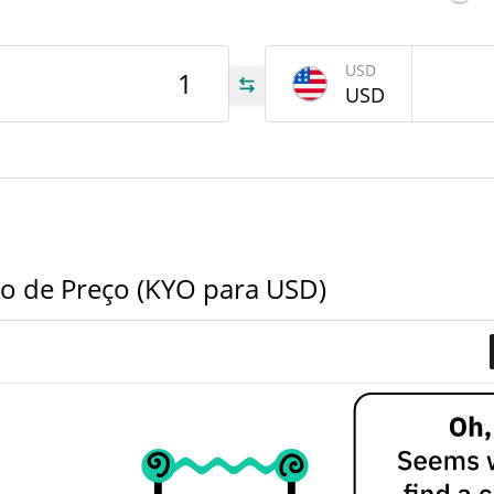
tem
Mar 
atrás
USD
USD
KYO
KYO
KYO
o de Preço (KYO para USD)