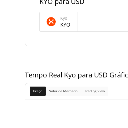
KYO para USD
Fornecimento de Kyo
Kyo
Fornecimento em
KYO
163,570,430.689 
circulação
163,570,430.689 
Fornecimento total
200,000,000 
Fornecimento máximo
Tempo Real Kyo para USD Gráfic
Preço
Valor de Mercado
Trading View