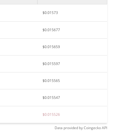
$0.01573
$0.015677
$0.015659
$0.015597
$0.015565
$0.015547
$0.015526
Data provided by
Coingecko
API