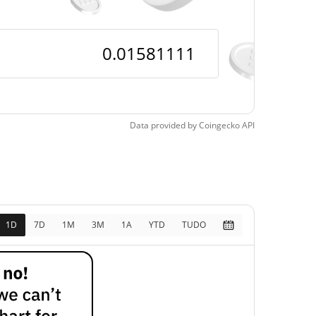
pos
20.05%
11, 2026 (4 meses
)
Data provided by
Coingecko
API
1D
7D
1M
3M
1A
YTD
TUDO