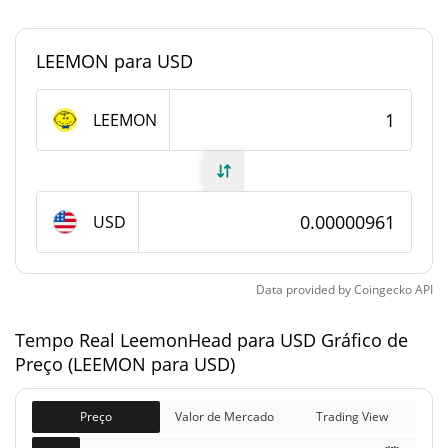
<0.000001%
Dominio de mercado
LEEMON para USD
#10321
Posição de mercado
Fornecimento de LeemonHead
LEEMON
Fornecimento em
1,000,000,000 LEEMON
circulação
USD
1,000,000,000 LEEMON
Fornecimento total
1,000,000,000 LEEMON
Fornecimento máximo
Data provided by
Coingecko
API
Tempo Real LeemonHead para USD Gráfico de
LeemonHead Capitalização de mercado
Preço (LEEMON para USD)
$9,613.48
Capitalização de
17.02%
mercado
Preço
Valor de Mercado
Trading View