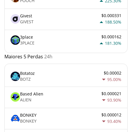
POOCH
225.30%
$0.000331
Givest
GIVEST
188.50%
$0.000162
3place
3PLACE
181.30%
Maiores 5 Perdas
24h
$0.00002
Botatoz
BOTZ
95.00%
$0.000021
Based Alien
ALIEN
93.90%
$0.000012
BONKEY
BONKEY
93.40%