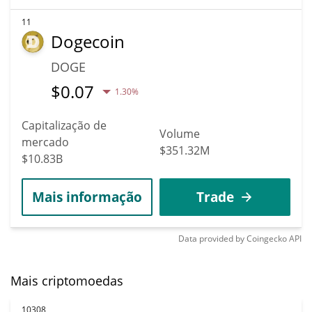
11
Dogecoin
DOGE
$
0.07
1.30%
Capitalização de
Volume
mercado
$351.32M
$10.83B
Mais informação
Trade
Data provided by
Coingecko
API
Mais criptomoedas
10308