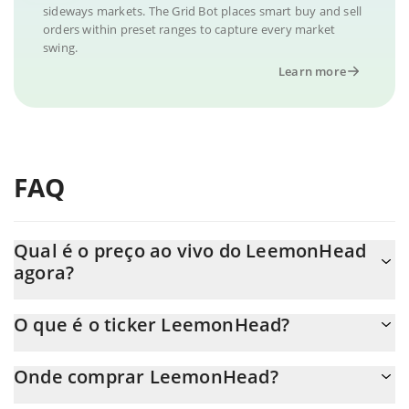
sideways markets. The Grid Bot places smart buy and sell
orders within preset ranges to capture every market
swing.
Learn more
FAQ
Qual é o preço ao vivo do LeemonHead
agora?
O preço real do LeemonHead ao USD agora é de $ 0.00001.
O que é o ticker LeemonHead?
O LeemonHead ticker é LEEMON
Onde comprar LeemonHead?