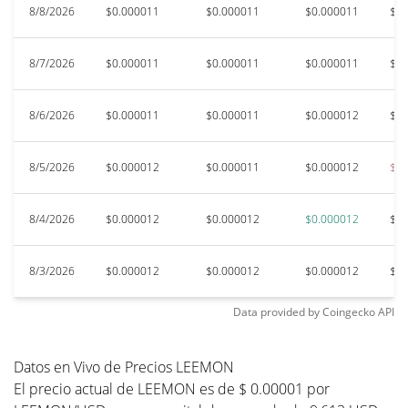
8/8/2026
$0.000011
$0.000011
$0.000011
$0.
8/7/2026
$0.000011
$0.000011
$0.000011
$0.
8/6/2026
$0.000011
$0.000011
$0.000012
$0.
8/5/2026
$0.000012
$0.000011
$0.000012
$0.
8/4/2026
$0.000012
$0.000012
$0.000012
$0.
8/3/2026
$0.000012
$0.000012
$0.000012
$0.
Data provided by
Coingecko
API
Datos en Vivo de Precios LEEMON
El precio actual de LEEMON es de $ 0.00001 por