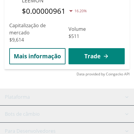
LEEMON
$
0.00000961
16.20%
Capitalização de
Volume
mercado
$511
$9,614
Mais informação
Trade
Data provided by
Coingecko
API
Plataforma
Bot GRID
Status do sistema
Bots de câmbio
Bots DCA
Backtesting
Binance
BitMEX
Para Desenvolvedores