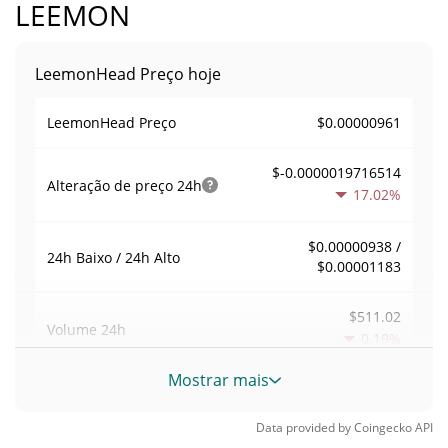
LEEMON
LeemonHead Preço hoje
$0.00000961
LeemonHead Preço
$-0.0000019716514
Alteração de preço
24h
17.02%
$0.00000938 /
24h Baixo / 24h Alto
$0.00001183
$511.02
Volume
24h
0.19%
Mostrar mais
Volume / Limite de
0.053156609
mercado
Data provided by
Coingecko
API