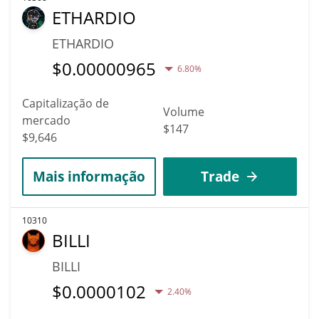
ETHARDIO
ETHARDIO
$
0.00000965
6.80%
Capitalização de
Volume
mercado
$147
$9,646
Mais informação
Trade
10310
BILLI
BILLI
$
0.0000102
2.40%