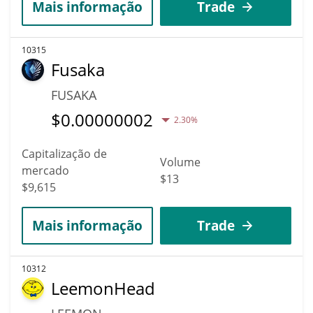
Mais informação
Trade
10315
Fusaka
FUSAKA
$
0.00000002
2.30%
Capitalização de
Volume
mercado
$13
$9,615
Mais informação
Trade
10312
LeemonHead