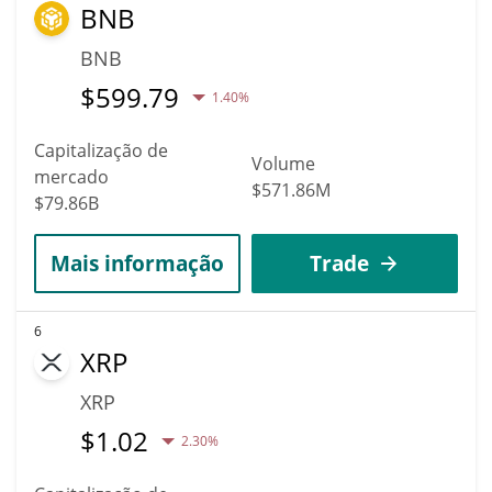
BNB
BNB
$
599.79
1.40%
Capitalização de
Volume
mercado
$571.86M
$79.86B
Mais informação
Trade
6
XRP
XRP
$
1.02
2.30%