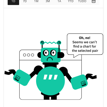
1D
7D
1M
3M
1A
YTD
TUDO
Totalmente diluído
--
Limite de mercado
LeemonHead Preço Ontem
$0.00001162701 /
Baixa / Alta de ontem
$0.000011648741
Abertura / Fecho de
$0.00001162701 /
$0.000011648741
Ontem
17.42%
A mudança de ontem
$27.362887
Volume de ontem
Histórico do preço do LeemonHead
$0.0000096370189 /
7 dias Baixa / 7 dias Alta
$0.00001184502