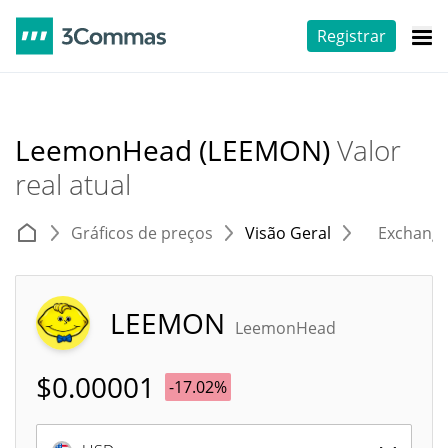
Registrar
LeemonHead (LEEMON)
Valor
real atual
Gráficos de preços
Visão Geral
Exchang
LEEMON
LeemonHead
$
0.00001
-17.02%