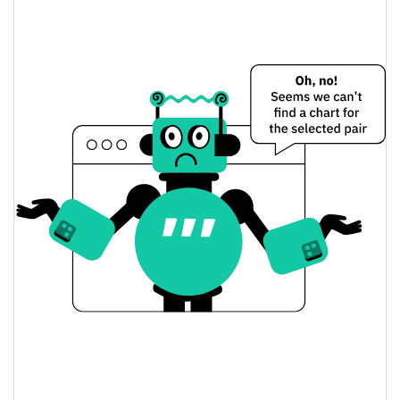
LETSTOP Preço Ontem
$0.0018706054 /
Baixa / Alta de ontem
$0.0018775957
Abertura / Fecho de
$0.0018706054 /
$0.0018775957
Ontem
0.17%
A mudança de ontem
$18,090.112
Volume de ontem
Histórico do preço do LETSTOP
$0.0018194192 /
7 dias Baixa / 7 dias Alta
$0.0018775957
30 dias Baixa / 30 dias
$0.0018594333 /