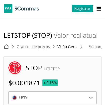
Registrar
LETSTOP (STOP)
Valor real atual
Gráficos de preços
Visão Geral
Exchang
STOP
LETSTOP
$
0.001871
+ 0.18%
USD