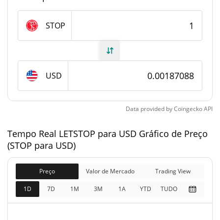
Fornecimento de LETSTOP
STOP
Fornecimento em
78,299,168.037 STOP
circulação
USD
99,999,168.04 STOP
Fornecimento total
100,000,000 STOP
Fornecimento máximo
Data provided by
Coingecko
API
Tempo Real LETSTOP para USD Gráfico de Preço
LETSTOP Capitalização de mercado
(STOP para USD)
$146,485
Capitalização de
0.18%
mercado
Preço
Valor de Mercado
Trading View
1D
7D
1M
3M
1A
YTD
TUDO
$187,082
Totalmente diluído
0.17%
Limite de mercado