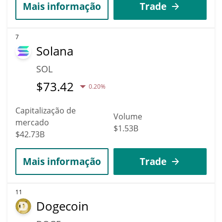
Mais informação
Trade
7
Solana
SOL
$
73.42
0.20%
Capitalização de
Volume
mercado
$1.53B
$42.73B
Mais informação
Trade
11
Dogecoin