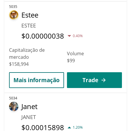
5035
Estee
ESTEE
$
0.00000038
0.40%
Capitalização de
Volume
mercado
$99
$158,994
Mais informação
Trade
5034
Janet
JANET
$
0.00015898
1.20%