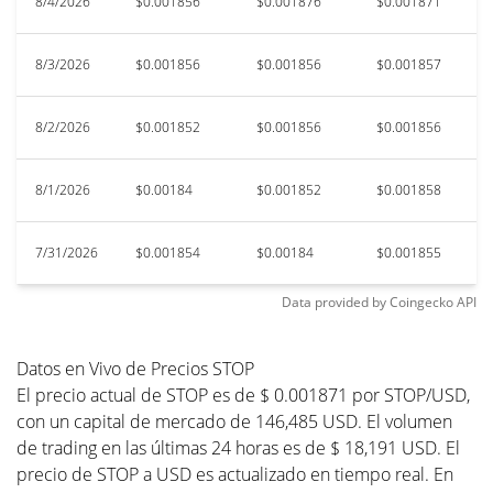
8/4/2026
$0.001856
$0.001876
$0.001871
$
8/3/2026
$0.001856
$0.001856
$0.001857
$
8/2/2026
$0.001852
$0.001856
$0.001856
$
8/1/2026
$0.00184
$0.001852
$0.001858
$0
7/31/2026
$0.001854
$0.00184
$0.001855
$
Data provided by
Coingecko
API
Datos en Vivo de Precios STOP
El precio actual de STOP es de $ 0.001871 por STOP/USD,
con un capital de mercado de 146,485 USD. El volumen
de trading en las últimas 24 horas es de $ 18,191 USD. El
precio de STOP a USD es actualizado en tiempo real. En