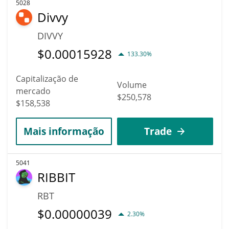
5028
Divvy
DIVVY
$
0.00015928
133.30%
Capitalização de
Volume
mercado
$250,578
$158,538
Mais informação
Trade
5041
RIBBIT
RBT
$
0.00000039
2.30%