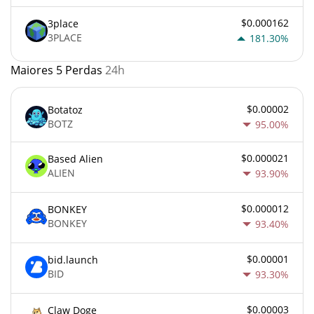
$0.000162
3place
3PLACE
181.30%
Maiores 5 Perdas
24h
$0.00002
Botatoz
BOTZ
95.00%
$0.000021
Based Alien
ALIEN
93.90%
$0.000012
BONKEY
BONKEY
93.40%
$0.00001
bid.launch
BID
93.30%
$0.00003
Claw Doge