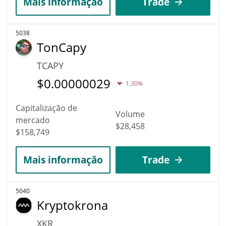
Mais informação
Trade
5038
TonCapy
TCAPY
$
0.00000029
1.30%
Capitalização de
Volume
mercado
$28,458
$158,749
Mais informação
Trade
5040
Kryptokrona
XKR