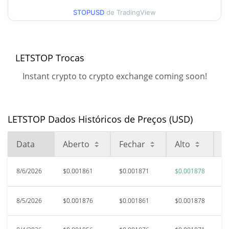
$0.0018775957
Alta
STOPUSD
de TradingView
90 dias Baixa / 90 dias
$0.0018391404 /
$0.0018775957
Alta
LETSTOP Trocas
52 Semana Baixa / 52
$0.0018194192 /
Instant crypto to crypto exchange coming soon!
$0.0018775957
Semana Alta
Máxima de todos os
$0.39436
tempos
99.53%
LETSTOP Dados Históricos de Preços (USD)
Nov 19, 2024 (1 anos atrás)
Data
Aberto
Fechar
Alto
B
$0.00168884
Baixa de todos os tempos
10.78%
Jun 5, 2026 (2 meses atrás)
8/6/2026
$0.001861
$0.001871
$0.001878
$
8/5/2026
$0.001876
$0.001861
$0.001878
$