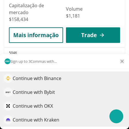
Capitalização de
Volume
mercado
$1,181
$158,434
Mais informação
Trade
5046
Nitefeeder
Sign up to 3Commas with...
NITEFEEDER
Continue with Binance
$
0
Impulsione o crescimento do seu portfólio com IA
8.90%
QuantPilot é uma plataforma completa de estratégias onde
Continue with Bybit
Capitalização de
agentes autônomos criam, fazem backtest e otimizam suas
Volume
mercado
estratégias e conduzem pesquisas de mercado
$1,520
Continue with OKX
$158,222
Continue with Kraken
Experimente grátis
Mais informação
Trade