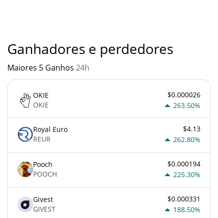
outra nova tecnologia. É sempre importante estar atento
quando algo soa muito bom para ser verdade ou vai contra os
princípios econômicos básicos.
Ganhadores e perdedores
Maiores 5 Ganhos
24h
$0.000026
OKIE
OKIE
263.50%
$4.13
Royal Euro
REUR
262.80%
$0.000194
Pooch
POOCH
225.30%
$0.000331
Givest
GIVEST
188.50%