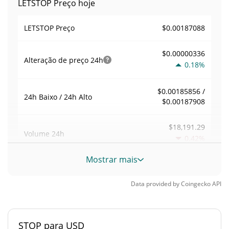
LETSTOP Preço hoje
$0.00187088
LETSTOP Preço
$0.00000336
Alteração de preço
24h
0.18%
$0.00185856 /
24h Baixo / 24h Alto
$0.00187908
$18,191.29
Volume
24h
0.42%
Mostrar mais
Volume / Limite de
0.12418534
mercado
Data provided by
Coingecko
API
0.0000064305884%
Dominio de mercado
STOP para USD
#5173
Posição de mercado