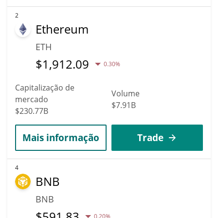
2
Ethereum
ETH
$
1,912.09
0.30%
Capitalização de
Volume
mercado
$7.91B
$230.77B
Mais informação
Trade
4
BNB
BNB
$
591.83
0.20%