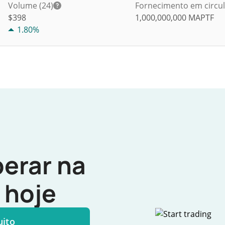
Volume (24)
Fornecimento em circu
$
398
1,000,000,000
MAPTF
1.80%
erar na
hoje
uito