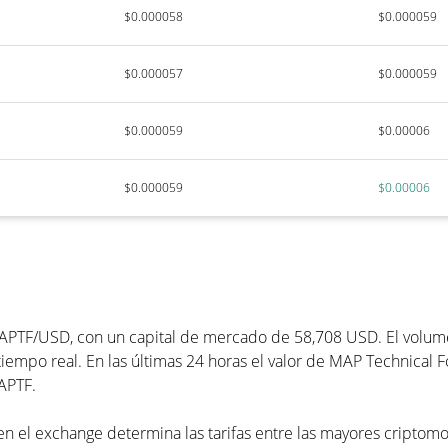
$0.000058
$0.000059
$0.000057
$0.000059
$0.000059
$0.00006
$0.000059
$0.00006
APTF/USD, con un capital de mercado de 58,708 USD. El volumen
iempo real. En las últimas 24 horas el valor de MAP Technical 
APTF.
n el exchange determina las tarifas entre las mayores criptomon