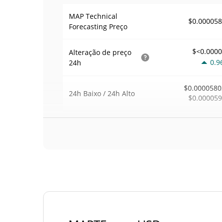
MAP Technical
$0.00005
Forecasting Preço
$<0.000
Alteração de preço
0.9
24h
$0.0000580
24h Baixo / 24h Alto
$0.00005
$398
Volume
24h
1.8
Volume / Limite de
0.006785
mercado
0.000002583875
Dominio de mercado
#66
Posição de mercado