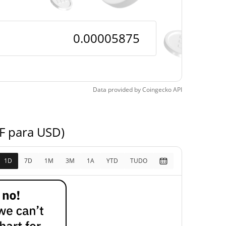
a de todos os
$0.00005379
pos
9.16%
4, 2026 (5 meses atrás)
Data provided by
Coingecko
API
F para USD)
1D
7D
1M
3M
1A
YTD
TUDO