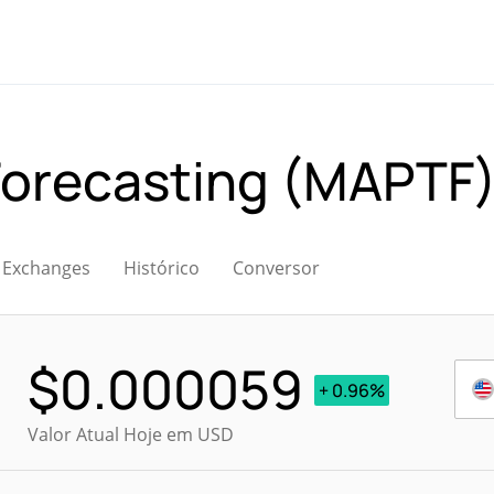
Forecasting (MAPTF
Exchanges
Histórico
Conversor
$
0.000059
+ 0.96%
Valor Atual Hoje em USD