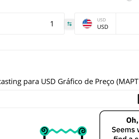
$469.53215
Volume de ontem
Baix
tem
Feb 2
ng
USD
USD
PTF
PTF
PTF
asting para USD Gráfico de Preço (MAPT