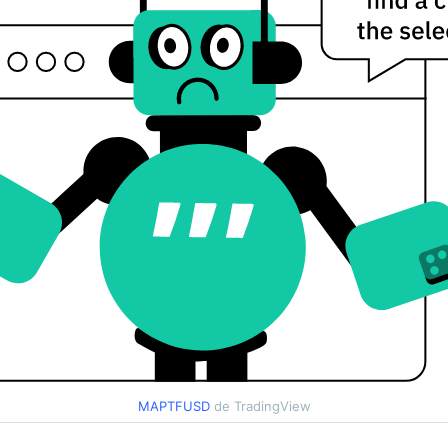
MAPTFUSD
de TradingView