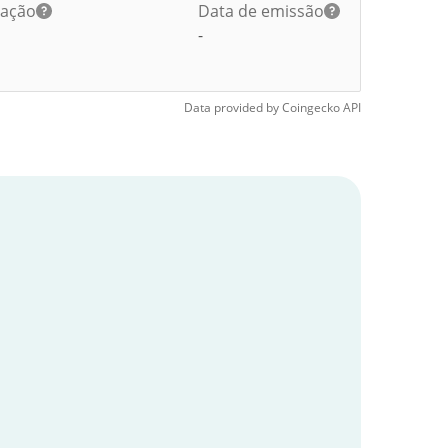
lação
Data de emissão
-
Data provided by
Coingecko
API