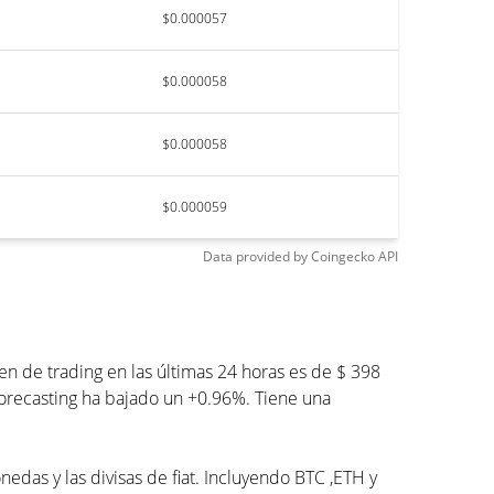
$0.000057
$0.000058
$0.000058
$0.000059
Data provided by
Coingecko
API
 de trading en las últimas 24 horas es de $ 398
Forecasting ha bajado un +0.96%. Tiene una
edas y las divisas de fiat. Incluyendo BTC ,ETH y