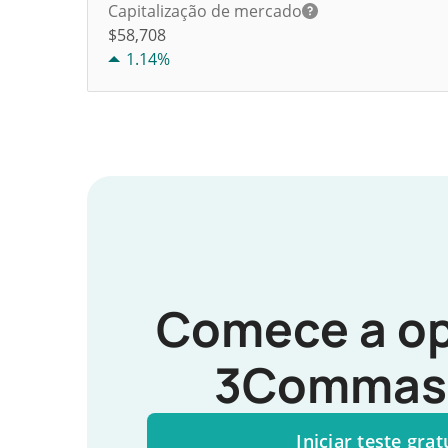
Capitalização de mercado
$58,708
1.14%
Comece a op
3Commas 
Iniciar teste grat