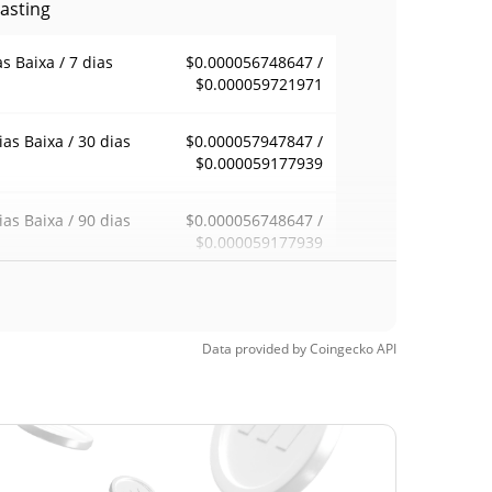
asting
as Baixa / 7 dias
$0.000056748647 /
$0.000059721971
ias Baixa / 30 dias
$0.000057947847 /
$0.000059177939
ias Baixa / 90 dias
$0.000056748647 /
$0.000059177939
emana Baixa / 52
$0.000056748647 /
$0.000059721971
ana Alta
Data provided by
Coingecko
API
ma de todos os
$0.00017186
pos
65.83%
, 2025 (9 meses
)