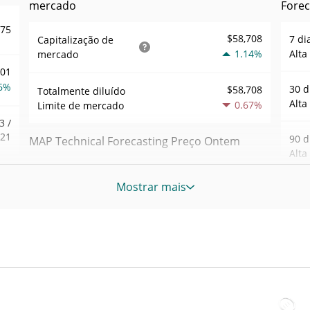
mercado
Forec
875
$58,708
7 di
Capitalização de
1.14%
Alta
mercado
001
6%
30 d
$58,708
Totalmente diluído
Alta
0.67%
Limite de mercado
3 /
921
90 d
MAP Technical Forecasting Preço Ontem
Alta
.37
$0.00005903169 /
Baixa / Alta de ontem
Mostrar mais
0%
$0.000059177939
52 S
Sem
Abertura / Fecho de
$0.000059177939 /
617
$0.00005903169
Ontem
Máxi
tem
Nov 8
8%
0.60%
A mudança de ontem
atrás
59