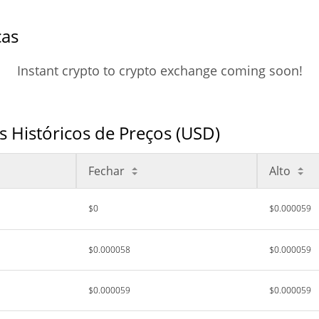
cas
Instant crypto to crypto exchange coming soon!
 Históricos de Preços (USD)
Fechar
Alto
$0
$0.000059
$0.000058
$0.000059
$0.000059
$0.000059