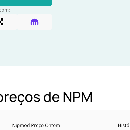
 com:
 preços de NPM
Nipmod Preço Ontem
Histó