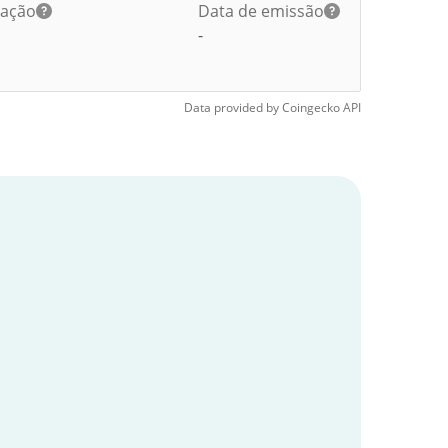
lação
Data de emissão
-
Data provided by
Coingecko
API