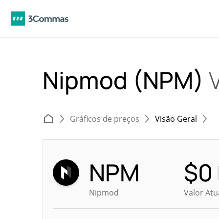
Nipmod (NPM)
V
Gráficos de preços
Visão Geral
NPM
$
0
Nipmod
Valor At