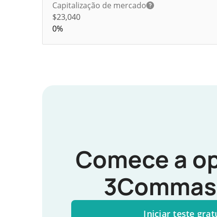
Capitalização de mercado
$23,040
0%
Comece a op
3Commas 
Iniciar teste grat