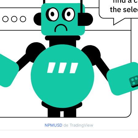
NPMUSD
de TradingView