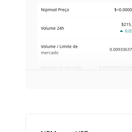
$<0.000
Nipmod Preço
$215
Volume
24h
0.0
Volume / Limite de
0.0093363
mercado
0.000001011439
Dominio de mercado
#84
Posição de mercado
Fornecimento de Nipmod
Fornecimento em
100,000,000,000 
circulação