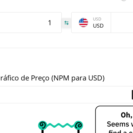
tem
NPM
Jul 1
NPM
USD
USD
040
040
2%
áfico de Preço (NPM para USD)