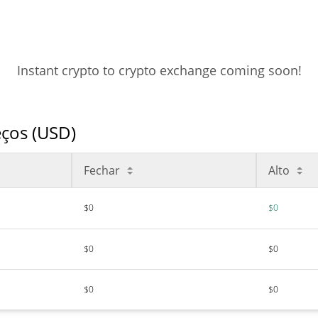
Instant crypto to crypto exchange coming soon!
ços (USD)
Fechar
Alto
$0
$0
$0
$0
$0
$0