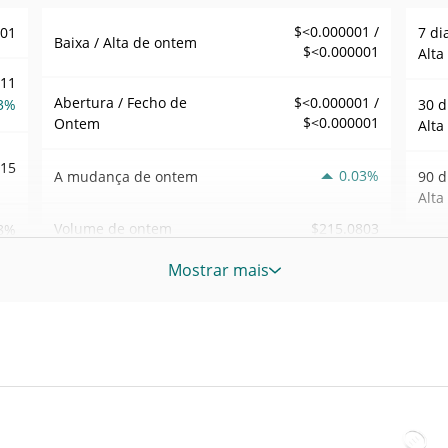
$<0.000001 /
001
7 di
Baixa / Alta de ontem
$<0.000001
Alta
.11
Abertura / Fecho de
$<0.000001 /
3%
30 d
$<0.000001
Ontem
Alta
715
0.03%
A mudança de ontem
90 d
Alta
$215.0803
Volume de ontem
8%
52 S
Mostrar mais
Sem
73
Máxi
tem
May 
atrás
NPM
Baix