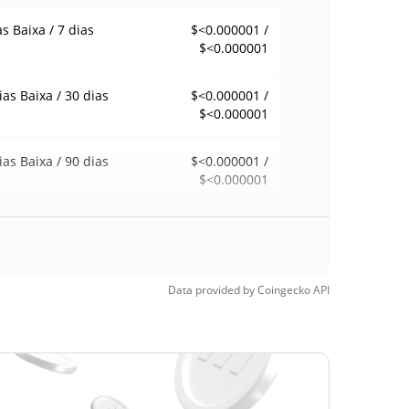
as Baixa / 7 dias
$<0.000001 /
$<0.000001
ias Baixa / 30 dias
$<0.000001 /
$<0.000001
ias Baixa / 90 dias
$<0.000001 /
$<0.000001
emana Baixa / 52
$<0.000001 /
$<0.000001
ana Alta
Data provided by
Coingecko
API
ma de todos os
$0.00000741
pos
96.89%
24, 2026 (2 meses
)
a de todos os
$<0.000001