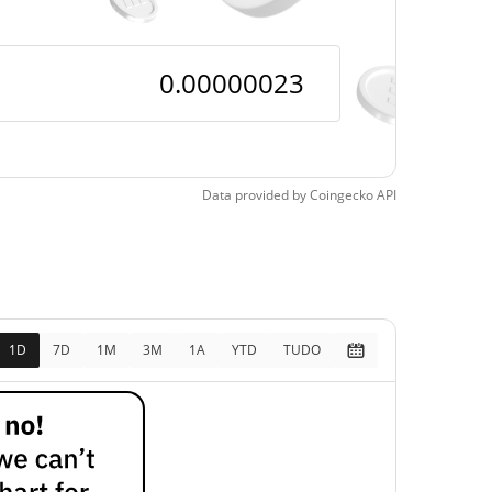
pos
2.69%
4, 2026 (25 dias atrás)
Data provided by
Coingecko
API
1D
7D
1M
3M
1A
YTD
TUDO