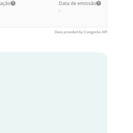
lação
Data de emissão
-
Data provided by
Coingecko
API