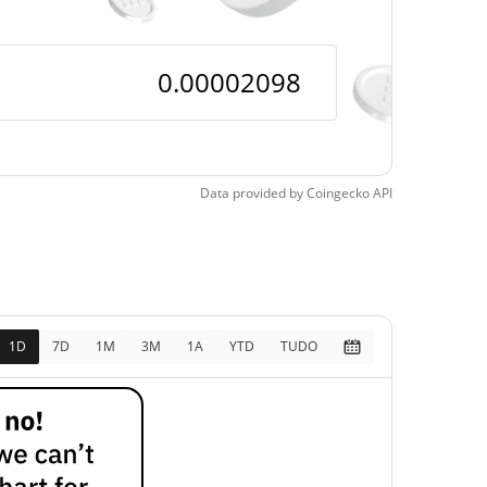
Data provided by
Coingecko
API
1D
7D
1M
3M
1A
YTD
TUDO