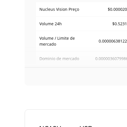
$0.00002
Nucleus Vision Preço
$0.523
Volume
24h
Volume / Limite de
0.0000063812
mercado
0.000003607998
Dominio de mercado
#66
Posição de mercado
Fornecimento de Nucleus Vision
Fornecimento em
2,901,432,138.
NCA
circulação
10,000,000,000 NC
Fornecimento total