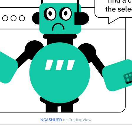
NCASHUSD
de TradingView