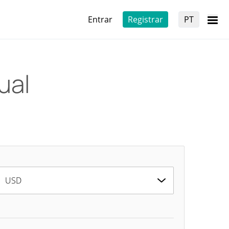
Entrar
Registrar
PT
ual
USD