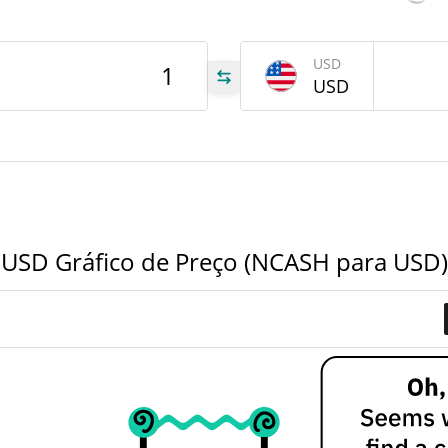
SH
USD
USD
977
791
 USD Gráfico de Preço (NCASH para USD)