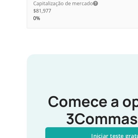
Capitalização de mercado
$81,977
0%
Comece a op
3Commas 
Iniciar teste grat