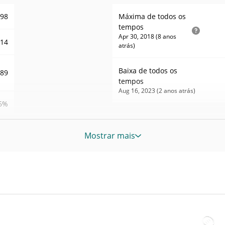
098
Máxima de todos os
tempos
Apr 30, 2018 (8 anos
114
atrás)
Baixa de todos os
289
tempos
Aug 16, 2023 (2 anos atrás)
6%
02
Mostrar mais
417
SH
ASH