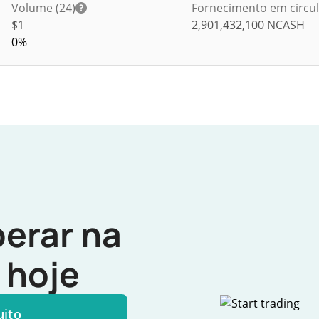
Volume (24)
Fornecimento em circu
$
1
2,901,432,100
NCASH
0%
erar na
hoje
uito