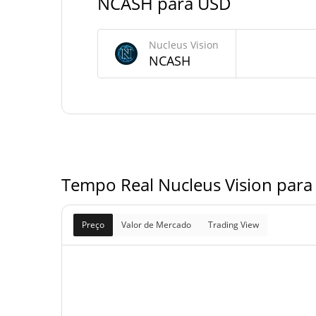
NCASH para USD
0 NCA
Fornecimento máximo
Nucleus Vision
Nucleus Vision Capitalização de mercado
NCASH
Capitalização de
$81,
mercado
Totalmente diluído
$209,
Limite de mercado
Tempo Real Nucleus Vision para
Preço
Valor de Mercado
Trading View