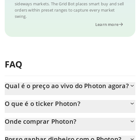
sideways markets. The Grid Bot places smart buy and sell
orders within preset ranges to capture every market
swing.
Learn more
FAQ
Qual é o preço ao vivo do Photon agora?
O preço real do Photon ao USD agora é de $ 0.02247.
O que é o ticker Photon?
O Photon ticker é PHOTON
Onde comprar Photon?
Você pode comprar Photon em qualquer troca ou via
Posso ganhar dinheiro com o Photon?