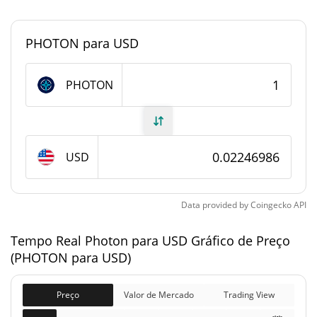
0.0000017673418%
Dominio de mercado
PHOTON para USD
#7433
Posição de mercado
Fornecimento de Photon
PHOTON
Fornecimento em
1,791,671 PHOTON
circulação
USD
8,967,492 PHOTON
Fornecimento total
1,000,000,000 PHOTON
Fornecimento máximo
Data provided by
Coingecko
API
Tempo Real Photon para USD Gráfico de Preço
Photon Capitalização de mercado
(PHOTON para USD)
$40,259
Capitalização de
3.78%
mercado
Preço
Valor de Mercado
Trading View