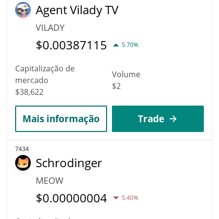
Agent Vilady TV
VILADY
$
0.00387115
5.70%
Capitalização de
Volume
mercado
$2
$38,622
Mais informação
Trade
7434
Schrodinger
MEOW
$
0.00000004
5.40%