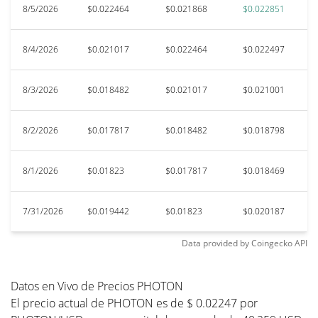
8/5/2026
$0.022464
$0.021868
$0.022851
$0
8/4/2026
$0.021017
$0.022464
$0.022497
$
8/3/2026
$0.018482
$0.021017
$0.021001
$0
8/2/2026
$0.017817
$0.018482
$0.018798
$
8/1/2026
$0.01823
$0.017817
$0.018469
$
7/31/2026
$0.019442
$0.01823
$0.020187
$
Data provided by
Coingecko
API
Datos en Vivo de Precios PHOTON
El precio actual de PHOTON es de $ 0.02247 por