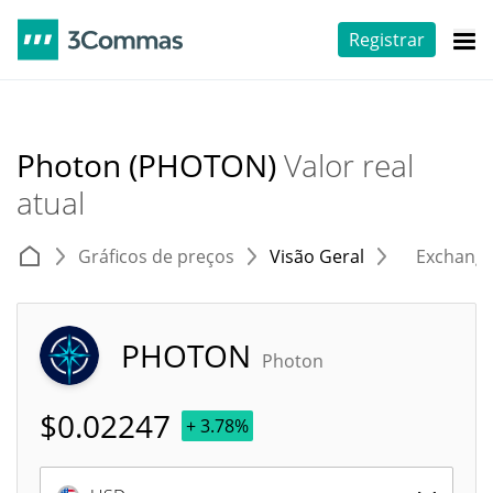
Registrar
Photon (PHOTON)
Valor real
atual
Gráficos de preços
Visão Geral
Exchang
PHOTON
Photon
$
0.02247
+ 3.78%