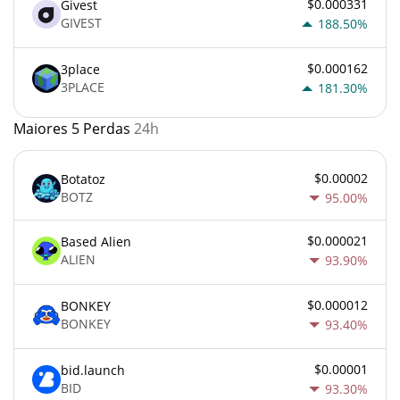
$0.000331
Givest
GIVEST
188.50%
$0.000162
3place
3PLACE
181.30%
Maiores 5 Perdas
24h
$0.00002
Botatoz
BOTZ
95.00%
$0.000021
Based Alien
ALIEN
93.90%
$0.000012
BONKEY
BONKEY
93.40%
$0.00001
bid.launch
BID
93.30%