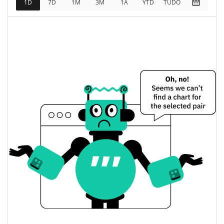
1D
7D
1M
3M
1A
YTD
TUDO
$201,498
Totalmente diluído
0.37%
Limite de mercado
Photon Preço Ontem
$0.022384039 /
Baixa / Alta de ontem
$0.022387981
Abertura / Fecho de
$0.022384039 /
$0.022387981
Ontem
0.37%
A mudança de ontem
$271.6984
Volume de ontem
Histórico do preço do Photon
$0.017342332 /
7 dias Baixa / 7 dias Alta