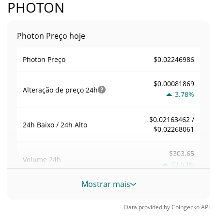
PHOTON
Photon Preço hoje
$0.02246986
Photon Preço
$0.00081869
Alteração de preço
24h
3.78%
$0.02163462 /
24h Baixo / 24h Alto
$0.02268061
$303.65
Volume
24h
13.53%
Mostrar mais
Volume / Limite de
0.0075424129
mercado
Data provided by
Coingecko
API