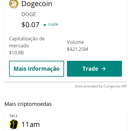
Dogecoin
DOGE
$
0.07
0.60%
Capitalização de
Volume
mercado
$421.25M
$10.8B
Mais informação
Trade
Data provided by
Coingecko
API
Mais criptomoedas
7413
11am