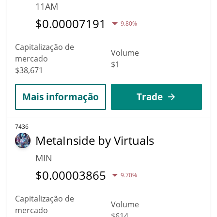
11AM
$
0.00007191
9.80%
Capitalização de
Volume
mercado
$1
$38,671
Mais informação
Trade
7436
MetaInside by Virtuals
MIN
$
0.00003865
9.70%
Capitalização de
Volume
mercado
$614