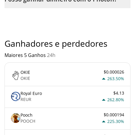
transferência p2p. E a melhor maneira de trocar Photon é
através de um bot de 3commas.
Você não deve esperar ficar rico com Photon ou com qualquer
outra nova tecnologia. É sempre importante estar atento
quando algo soa muito bom para ser verdade ou vai contra os
princípios econômicos básicos.
Ganhadores e perdedores
Maiores 5 Ganhos
24h
$0.000026
OKIE
OKIE
263.50%
$4.13
Royal Euro
REUR
262.80%
$0.000194
Pooch
POOCH
225.30%