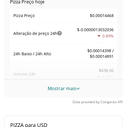
Pizza Preço hoje
$0.00014468
Pizza Preço
$-0.0000013032036
Alteração de preço
24h
0.89%
$0.00014398 /
24h Baixo / 24h Alto
$0.00014891
$438.06
Volume
24h
1.35%
Mostrar mais
Volume / Limite de
0.0030286228
mercado
Data provided by
Coingecko
API
0.0000063495942%
Dominio de mercado
PIZZA para USD
#5192
Posição de mercado