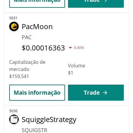
5031
PacMoon
PAC
$
0.00016363
0.40%
Capitalização de
Volume
mercado
$1
$159,541
Mais informação
Trade
5036
SquiggleStrategy
SQUIGSTR