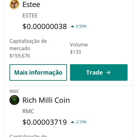
Estee
ESTEE
$
0.00000038
0.50%
Capitalização de
Volume
mercado
$133
$159,676
Mais informação
Trade
5033
Rich Milli Coin
RMC
$
0.00003719
2.10%
Capitalização de