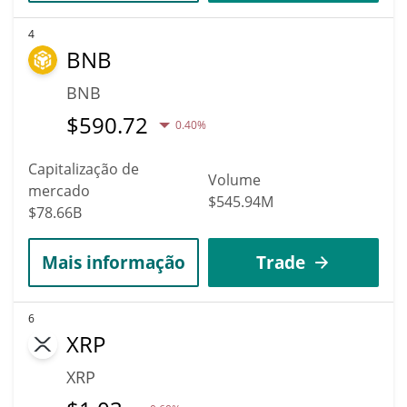
4
BNB
BNB
$
590.72
0.40%
Capitalização de
Volume
mercado
$545.94M
$78.66B
Mais informação
Trade
6
XRP
XRP