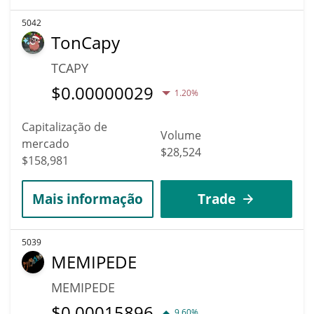
5042
TonCapy
TCAPY
$
0.00000029
1.20%
Capitalização de
Volume
mercado
$28,524
$158,981
Mais informação
Trade
5039
MEMIPEDE
MEMIPEDE
$
0.00015896
9.60%