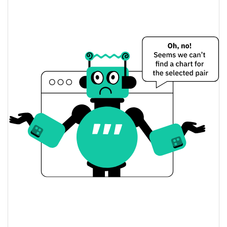
Pizza Preço Ontem
$0.00014417895 /
Baixa / Alta de ontem
$0.00014424716
Abertura / Fecho de
$0.00014424716 /
$0.00014417895
Ontem
0.32%
A mudança de ontem
$578.91605
Volume de ontem
Histórico do preço do Pizza
$0.00013217022 /
7 dias Baixa / 7 dias Alta
$0.00015582287
30 dias Baixa / 30 dias
$0.00014417223 /