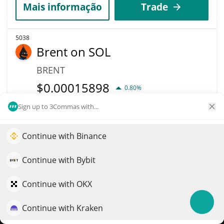
Mais informação
Trade
5038
Brent on SOL
BRENT
$
0.00015898
0.80%
Sign up to 3Commas with...
Capitalização de
Volume
mercado
$98
$158,804
Continue with Binance
Impulsione o crescimento do seu portfólio com IA
QuantPilot é uma plataforma completa de estratégias onde
Continue with Bybit
Mais informação
Trade
agentes autônomos criam, fazem backtest e otimizam suas
estratégias e conduzem pesquisas de mercado
Continue with OKX
6483
Siren
Continue with Kraken
Experimente grátis