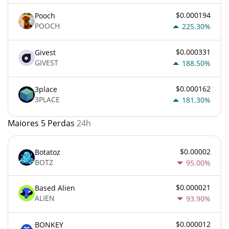
$0.000194
Pooch
POOCH
225.30%
$0.000331
Givest
GIVEST
188.50%
$0.000162
3place
3PLACE
181.30%
Maiores 5 Perdas
24h
$0.00002
Botatoz
BOTZ
95.00%
$0.000021
Based Alien
ALIEN
93.90%
$0.000012
BONKEY