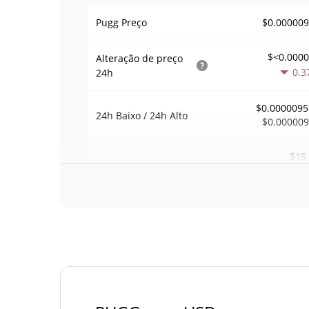
$0.00000
Pugg Preço
$<0.000
Alteração de preço
0.3
24h
$0.0000095
24h Baixo / 24h Alto
$0.00000
$15
Volume
24h
0.1
Volume / Limite de
0.0015978
mercado
<0.00000
Dominio de mercado
#102
Posição de mercado