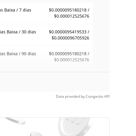
as Baixa / 7 dias
$0.0000095180218 /
$0.000012525676
ias Baixa / 30 dias
$0.0000095419533 /
$0.0000096705926
ias Baixa / 90 dias
$0.0000095180218 /
$0.000012525676
emana Baixa / 52
$0.0000095180218 /
$0.000012525676
ana Alta
Data provided by
Coingecko
API
ma de todos os
$0.00275578
pos
99.65%
5, 2025 (1 anos
)
a de todos os
$0.00000948