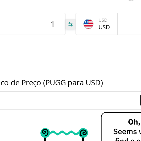
tem
Aug 3
USD
USD
UGG
UGG
UGG
ico de Preço (PUGG para USD)