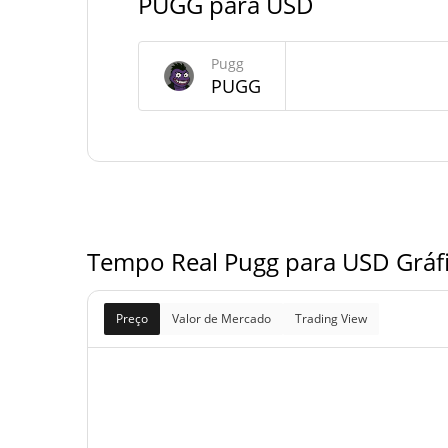
PUGG para USD
Fornecimento de Pugg
Pugg
Fornecimento em
PUGG
999,926,033.958 P
circulação
999,926,033.958 P
Fornecimento total
1,000,000,000 P
Fornecimento máximo
Tempo Real Pugg para USD Gráf
Preço
Valor de Mercado
Trading View