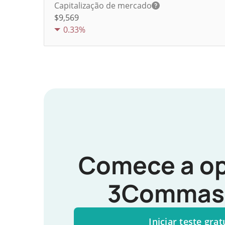
Capitalização de mercado
$9,569
0.33%
Comece a op
3Commas 
Iniciar teste grat