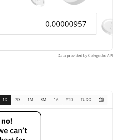
pos
0.88%
, 2026 (2 dias atrás)
Data provided by
Coingecko
API
1D
7D
1M
3M
1A
YTD
TUDO