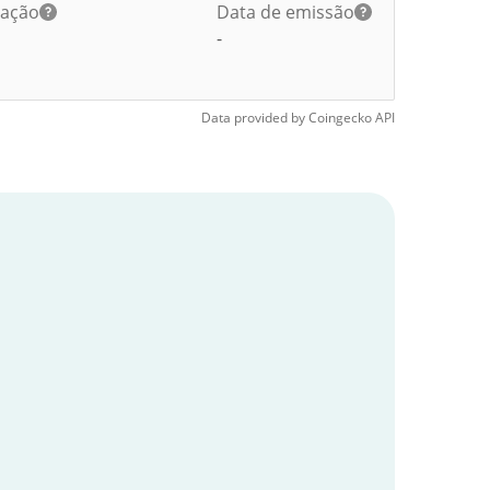
lação
Data de emissão
-
Data provided by
Coingecko
API