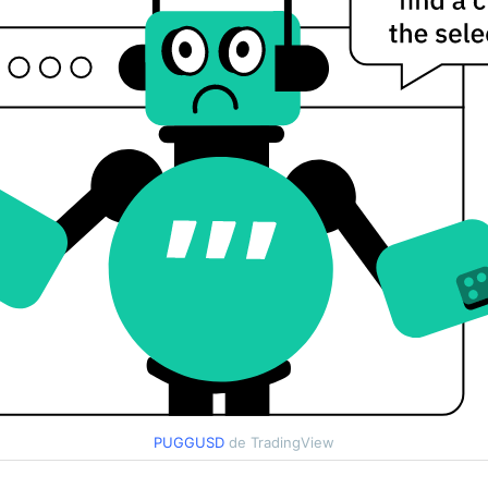
PUGGUSD
de TradingView