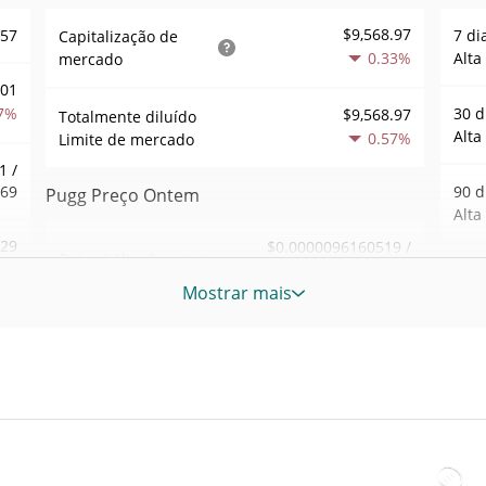
$9,568.97
957
7 di
Capitalização de
0.33%
Alta
mercado
001
7%
30 d
$9,568.97
Totalmente diluído
Alta
0.57%
Limite de mercado
1 /
969
90 d
Pugg Preço Ontem
Alta
.29
$0.0000096160519 /
Baixa / Alta de ontem
$0.0000096334611
8%
52 S
Mostrar mais
Sem
Abertura / Fecho de
$0.0000096334611 /
731
$0.0000096160519
Ontem
Máxi
tem
Apr 2
0.57%
A mudança de ontem
1%
atrás
60
$70.339087
Volume de ontem
Baix