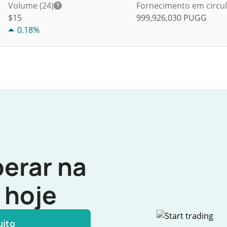
Volume (24)
Fornecimento em circu
$
15
999,926,030
PUGG
0.18%
erar na
hoje
uito