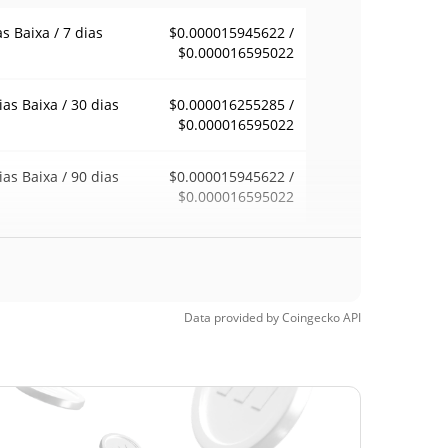
as Baixa / 7 dias
$0.000015945622 /
$0.000016595022
ias Baixa / 30 dias
$0.000016255285 /
$0.000016595022
ias Baixa / 90 dias
$0.000015945622 /
$0.000016595022
emana Baixa / 52
$0.000015945622 /
$0.000016670936
ana Alta
Data provided by
Coingecko
API
ma de todos os
$0.01184032
pos
99.86%
22, 2025 (11 meses
)
a de todos os
$0.00000831