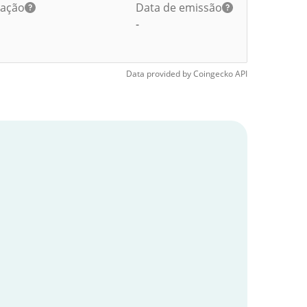
lação
Data de emissão
-
Data provided by
Coingecko
API