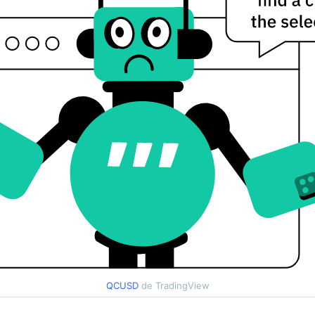
QCUSD
de TradingView