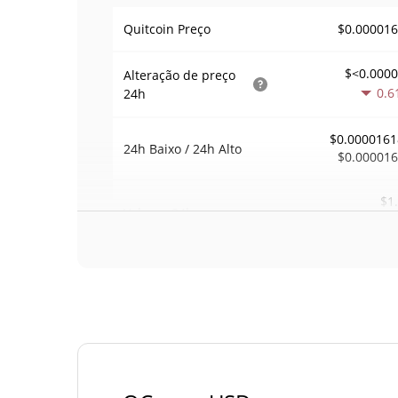
$0.00001
Quitcoin Preço
$<0.000
Alteração de preço
0.6
24h
$0.0000161
24h Baixo / 24h Alto
$0.00001
$1
Volume
24h
0.0
Volume / Limite de
0.000082389
mercado
<0.00000
Dominio de mercado
#91
Posição de mercado