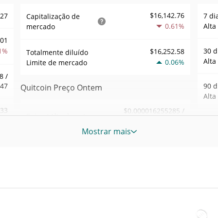
$16,142.76
627
7 di
Capitalização de
0.61%
Alta
mercado
001
1%
30 d
$16,252.58
Totalmente diluído
Alta
0.06%
Limite de mercado
8 /
647
90 d
Quitcoin Preço Ontem
Alta
.33
$0.000016255285 /
Baixa / Alta de ontem
$0.000016264392
6%
52 S
Mostrar mais
Sem
Abertura / Fecho de
$0.000016264392 /
876
$0.000016255285
Ontem
Máxi
tem
Aug 
0.06%
A mudança de ontem
1%
atrás
76
$1.3321703
Volume de ontem
Baix