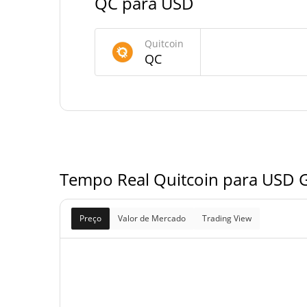
QC para USD
Fornecimento de Quitcoin
Quitcoin
Fornecimento em
QC
992,155,205.066
circulação
998,905,205.066
Fornecimento total
1,000,000,000
Fornecimento máximo
Tempo Real Quitcoin para USD G
Preço
Valor de Mercado
Trading View