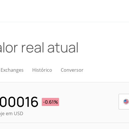
lor real atual
Exchanges
Histórico
Conversor
000016
-0.61%
oje em USD