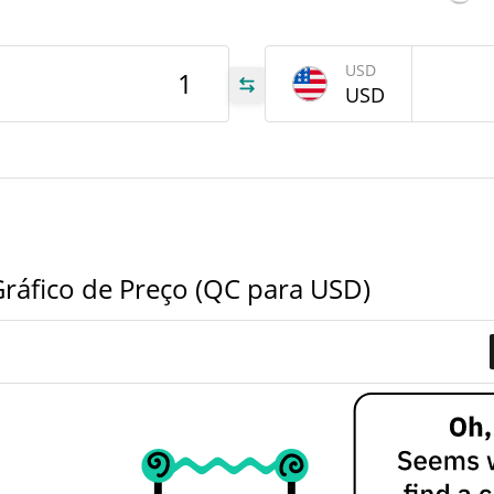
tem
Nov 8
USD
USD
 QC
 QC
 QC
ráfico de Preço (QC para USD)