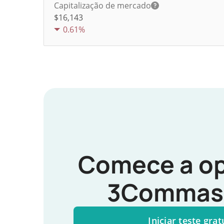
Capitalização de mercado
$16,143
0.61%
Comece a op
3Commas 
Iniciar teste grat