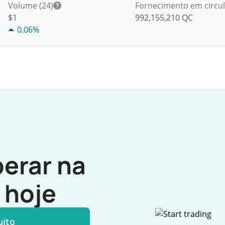
Volume (24)
Fornecimento em circu
$
1
992,155,210
QC
0.06%
erar na
hoje
uito