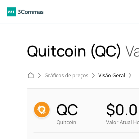
Quitcoin (QC)
Va
Gráficos de preços
Visão Geral
QC
$
0.
Quitcoin
Valor Atual H