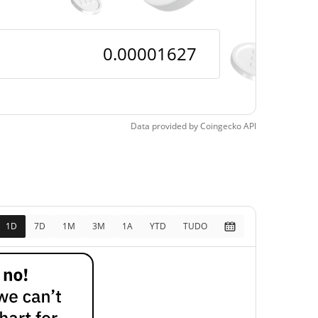
pos
95.70%
, 2025 (9 meses atrás)
Data provided by
Coingecko
API
1D
7D
1M
3M
1A
YTD
TUDO