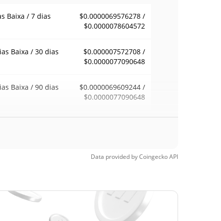
as Baixa / 7 dias
$0.0000069576278 /
$0.0000078604572
ias Baixa / 30 dias
$0.000007572708 /
$0.0000077090648
ias Baixa / 90 dias
$0.0000069609244 /
$0.0000077090648
emana Baixa / 52
$0.0000069576278 /
$0.0000077090648
ana Alta
Data provided by
Coingecko
API
ma de todos os
$0.00090712
pos
99.13%
, 2026 (5 meses
)
a de todos os
$0.00000692