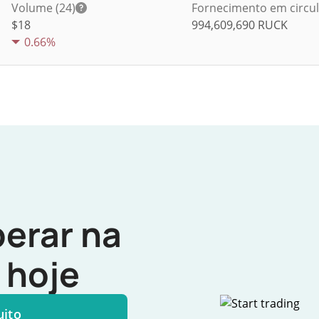
Volume (24)
Fornecimento em circu
$
18
994,609,690
RUCK
0.66%
erar na
hoje
uito