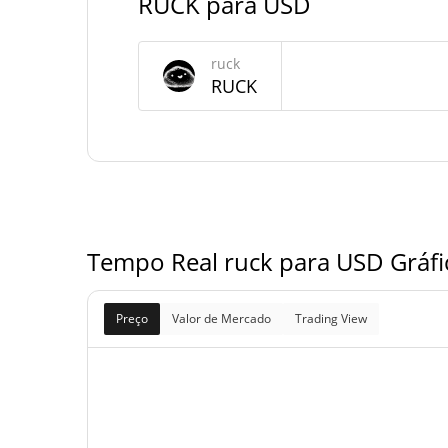
RUCK para USD
Fornecimento de ruck
ruck
Fornecimento em
RUCK
994,609,686.924 R
circulação
994,609,686.924 R
Fornecimento total
1,000,000,000 R
Fornecimento máximo
Tempo Real ruck para USD Gráfi
Preço
Valor de Mercado
Trading View