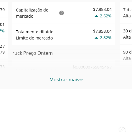
$7,858.04
079
7 di
Capitalização de
2.62%
Alta
mercado
001
7%
30 d
$7,858.04
Totalmente diluído
Alta
2.82%
Limite de mercado
2 /
079
90 d
ruck Preço Ontem
Alta
.73
$0.0000076584546 /
Baixa / Alta de ontem
$0.0000077090648
6%
52 S
Mostrar mais
Sem
Abertura / Fecho de
$0.0000076584546 /
878
$0.0000077090648
Ontem
Máxi
tem
Mar 2
2.81%
A mudança de ontem
1%
atrás
91
$66.520006
Volume de ontem
Baix