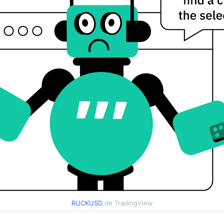
RUCKUSD
de TradingView