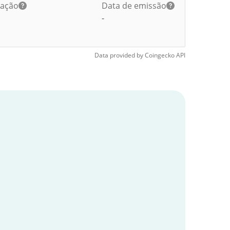
lação
Data de emissão
-
Data provided by
Coingecko
API