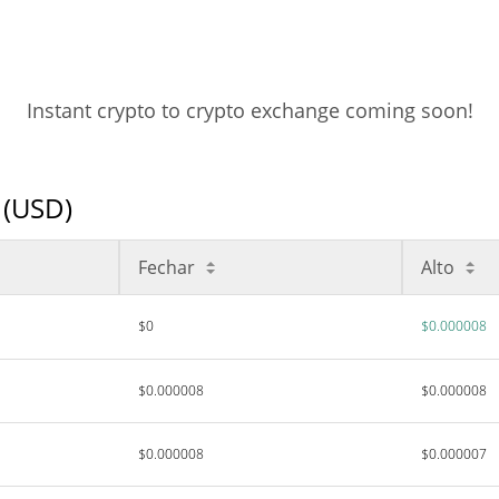
Instant crypto to crypto exchange coming soon!
 (USD)
Fechar
Alto
$0
$0.000008
$0.000008
$0.000008
$0.000008
$0.000007