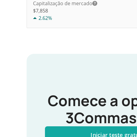
Capitalização de mercado
$7,858
2.62%
Comece a op
3Commas 
Iniciar teste grat