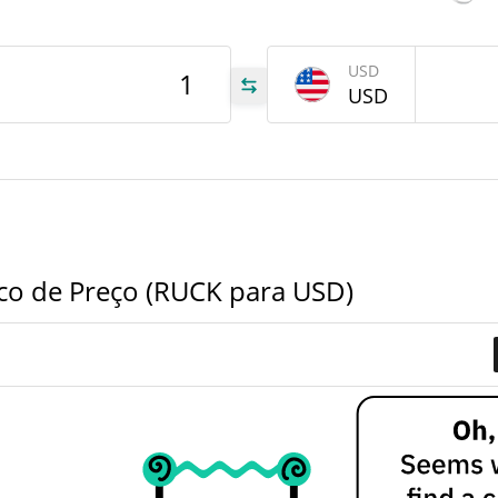
tem
Aug 1
USD
USD
UCK
UCK
UCK
co de Preço (RUCK para USD)