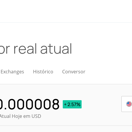
or real atual
Exchanges
Histórico
Conversor
0.000008
+ 2.57%
 Atual Hoje em USD