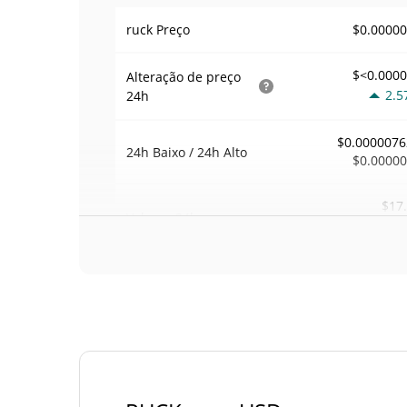
$0.0000
ruck Preço
$<0.000
Alteração de preço
2.5
24h
$0.0000076
24h Baixo / 24h Alto
$0.0000
$17
Volume
24h
0.6
Volume / Limite de
0.0022562
mercado
<0.00000
Dominio de mercado
#106
Posição de mercado