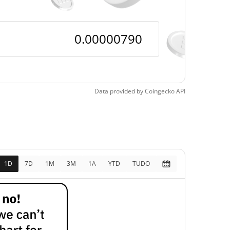
pos
14.09%
, 2026 (5 dias atrás)
Data provided by
Coingecko
API
1D
7D
1M
3M
1A
YTD
TUDO