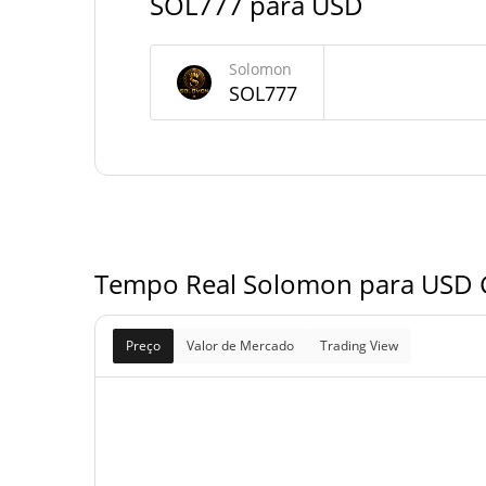
SOL777 para USD
Fornecimento de Solomon
Solomon
Fornecimento em
SOL777
999,987,618.118 SOL
circulação
999,987,618.118 SOL
Fornecimento total
1,000,000,000 SOL
Fornecimento máximo
Tempo Real Solomon para USD G
Preço
Valor de Mercado
Trading View