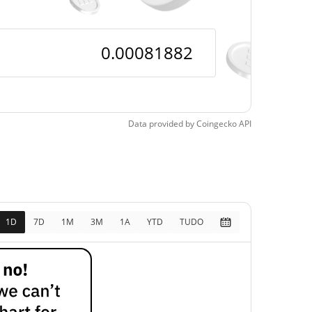
pos
431.46%
, 2026 (2 meses atrás)
Data provided by
Coingecko
API
1D
7D
1M
3M
1A
YTD
TUDO