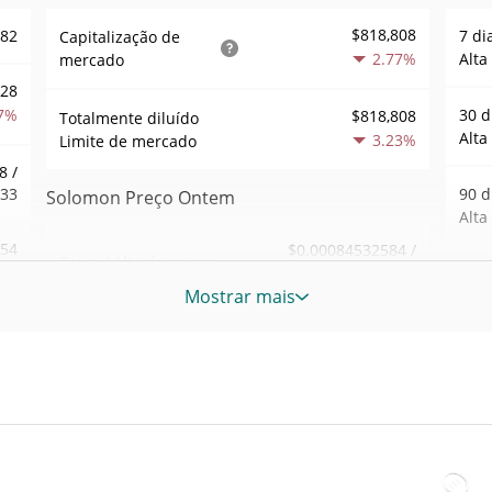
$818,808
882
7 di
Capitalização de
2.77%
Alta
mercado
528
7%
30 d
$818,808
Totalmente diluído
Alta
3.23%
Limite de mercado
8 /
933
90 d
Solomon Preço Ontem
Alta
.54
$0.00084532584 /
Baixa / Alta de ontem
$0.00084692834
0%
52 S
Mostrar mais
Sem
Abertura / Fecho de
$0.00084692834 /
015
$0.00084532584
Ontem
Máxi
tem
Jun 1
3.23%
A mudança de ontem
6%
atrás
39
$2,078.6569
Volume de ontem
Baix