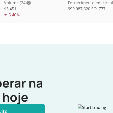
Volume (24)
Fornecimento em circu
$
3,451
999,987,620
SOL777
5.40%
erar na
hoje
uito