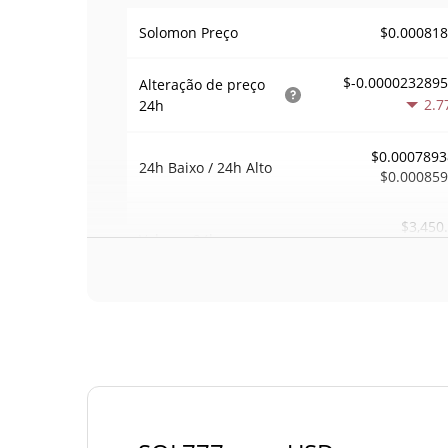
$0.00081
Solomon Preço
$-0.000023289
Alteração de preço
2.7
24h
$0.0007893
24h Baixo / 24h Alto
$0.00085
$3,450
Volume
24h
5.4
Volume / Limite de
0.0042141
mercado
0.00003603764
Dominio de mercado
#30
Posição de mercado