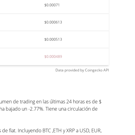
$0.00071
$0.000613
$0.000513
$0.000489
Data provided by
Coingecko
API
men de trading en las últimas 24 horas es de $
ha bajado un -2.77%. Tiene una circulación de
s de fiat. Incluyendo BTC ,ETH y XRP a USD, EUR,