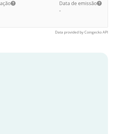
lação
Data de emissão
-
Data provided by
Coingecko
API