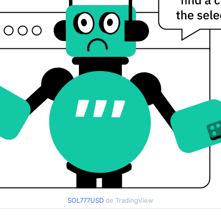
SOL777USD
de TradingView