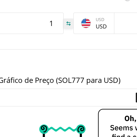
tem
Jun 5
USD
USD
777
777
777
ráfico de Preço (SOL777 para USD)