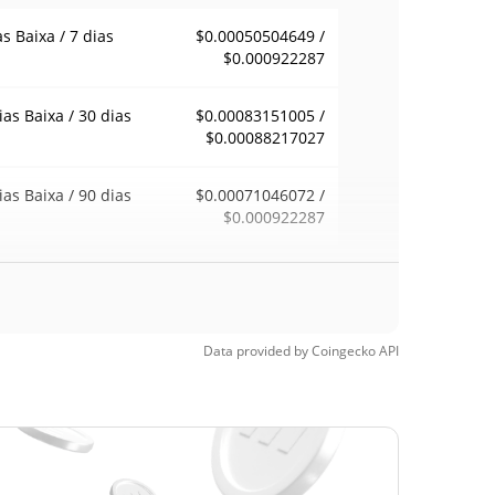
as Baixa / 7 dias
$0.00050504649 /
$0.000922287
ias Baixa / 30 dias
$0.00083151005 /
$0.00088217027
ias Baixa / 90 dias
$0.00071046072 /
$0.000922287
emana Baixa / 52
$0.0004892112 /
$0.000922287
ana Alta
Data provided by
Coingecko
API
ma de todos os
$0.00276786
pos
70.42%
5, 2026 (1 meses
)
a de todos os
$0.00015407