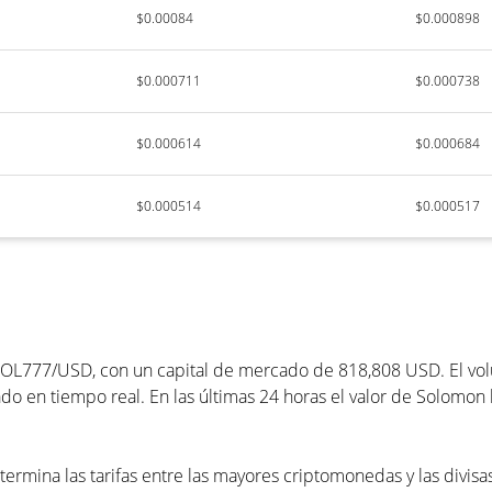
$0.00084
$0.000898
$0.000711
$0.000738
$0.000614
$0.000684
$0.000514
$0.000517
SOL777/USD, con un capital de mercado de 818,808 USD. El volu
o en tiempo real. En las últimas 24 horas el valor de Solomon 
ermina las tarifas entre las mayores criptomonedas y las divisa