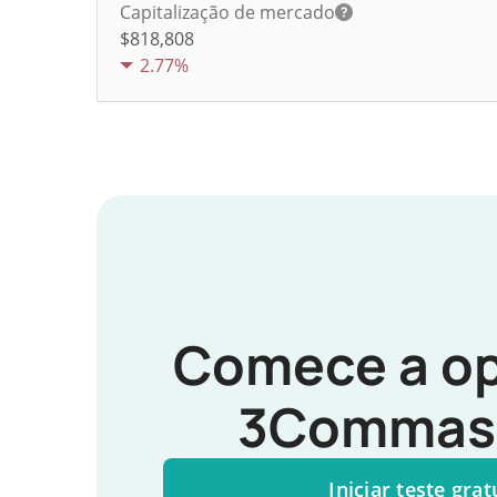
Capitalização de mercado
$818,808
2.77%
Comece a op
3Commas 
Iniciar teste grat