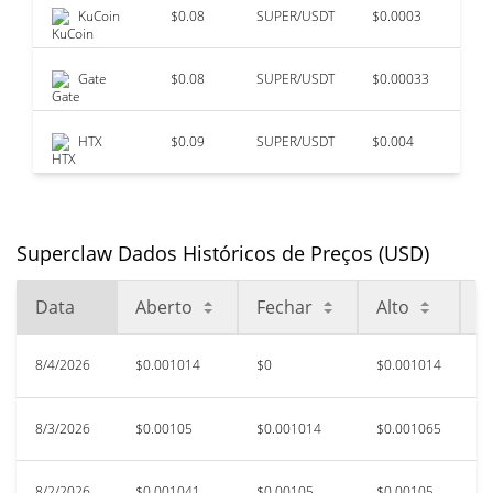
KuCoin
$0.08
SUPER/USDT
$0.0003
Gate
$0.08
SUPER/USDT
$0.00033
HTX
$0.09
SUPER/USDT
$0.004
Superclaw Dados Históricos de Preços (USD)
Data
Aberto
Fechar
Alto
B
8/4/2026
$0.001014
$0
$0.001014
$
8/3/2026
$0.00105
$0.001014
$0.001065
$
8/2/2026
$0.001041
$0.00105
$0.00105
$