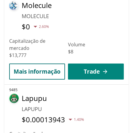
Molecule
MOLECULE
$
0
2.60%
Capitalização de
Volume
mercado
$8
$13,777
Mais informação
Trade
9485
Lapupu
LAPUPU
$
0.00013943
1.40%