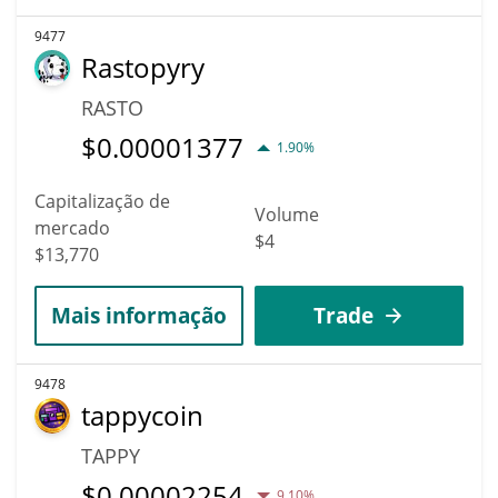
9477
Rastopyry
RASTO
$
0.00001377
1.90%
Capitalização de
Volume
mercado
$4
$13,770
Mais informação
Trade
9478
tappycoin
TAPPY
$
0.00002254
9.10%