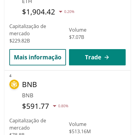
ETH
$
1,904.42
0.20%
Capitalização de
Volume
mercado
$7.07B
$229.82B
Mais informação
Trade
4
BNB
BNB
$
591.77
0.80%
Capitalização de
Volume
mercado
$513.16M
$78.8B