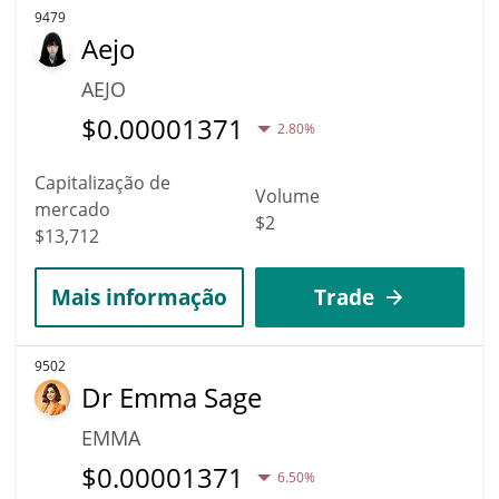
9479
Aejo
AEJO
$
0.00001371
2.80%
Capitalização de
Volume
mercado
$2
$13,712
Mais informação
Trade
9502
Dr Emma Sage
EMMA
$
0.00001371
6.50%