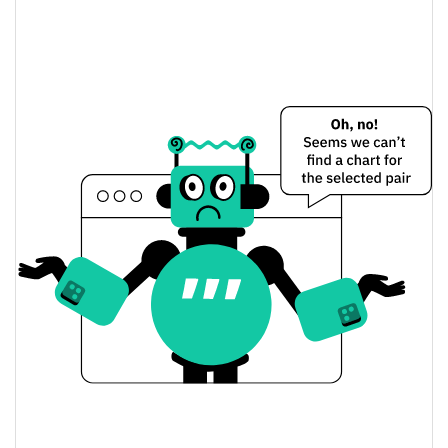
Limite de mercado
Superclaw Preço Ontem
$0.001018296 /
Baixa / Alta de ontem
$0.0010183118
Abertura / Fecho de
$0.001018296 /
$0.0010183118
Ontem
0.01%
A mudança de ontem
$9.8786648
Volume de ontem
Histórico do preço do Superclaw
$0.00098820543 /
7 dias Baixa / 7 dias Alta
$0.001064999