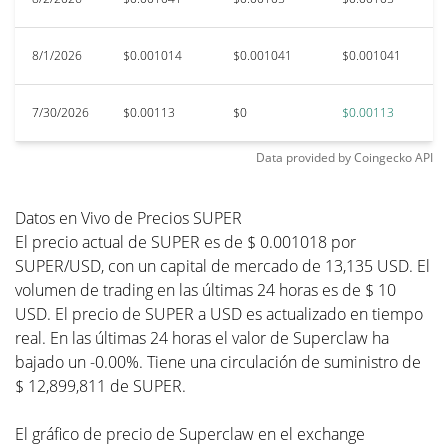
8/1/2026
$0.001014
$0.001041
$0.001041
$
7/30/2026
$0.00113
$0
$0.00113
$0
Data provided by
Coingecko
API
Datos en Vivo de Precios SUPER
El precio actual de SUPER es de $ 0.001018 por
SUPER/USD, con un capital de mercado de 13,135 USD. El
volumen de trading en las últimas 24 horas es de $ 10
USD. El precio de SUPER a USD es actualizado en tiempo
real. En las últimas 24 horas el valor de Superclaw ha
bajado un -0.00%. Tiene una circulación de suministro de
$ 12,899,811 de SUPER.
El gráfico de precio de Superclaw en el exchange