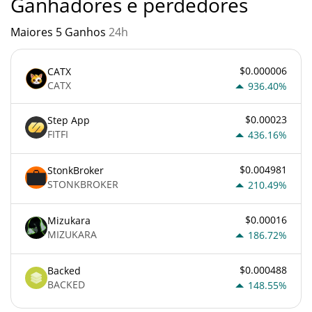
Ganhadores e perdedores
Maiores 5 Ganhos
24h
$0.000006
CATX
CATX
936.40%
$0.00023
Step App
FITFI
436.16%
$0.004981
StonkBroker
STONKBROKER
210.49%
$0.00016
Mizukara
MIZUKARA
186.72%
$0.000488
Backed
BACKED
148.55%