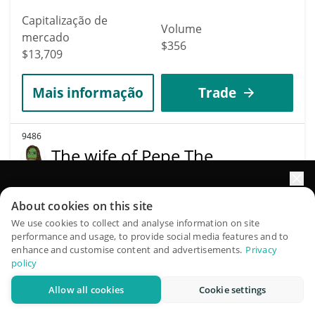
Capitalização de
Volume
mercado
$356
$13,709
Mais informação
Trade
9486
The wife of Pepe The
Frog
Impulsione o crescimento do seu portfólio com IA
PEEPA
About cookies on this site
QuantPilot é uma plataforma completa de estratégias onde
We use cookies to collect and analyse information on site
$
0.00001371
10.30%
performance and usage, to provide social media features and to
agentes autônomos criam, fazem backtest e otimizam suas
enhance and customise content and advertisements.
Privacy
estratégias e conduzem pesquisas de mercado
Capitalização de
policy
Volume
mercado
$317
Allow all cookies
Cookie settings
Experimente grátis
$13,701