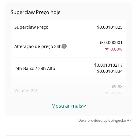
Superclaw Preço hoje
$0.00101825
Superclaw Preço
$<0.000001
Alteração de preço
24h
0.00%
$0.00101821 /
24h Baixo / 24h Alto
$0.00101834
$9.88
Volume
24h
0.00%
Mostrar mais
Volume / Limite de
0.0007521722
mercado
Data provided by
Coingecko
API
<0.000001%
Dominio de mercado