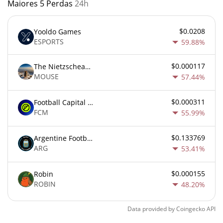
Maiores 5 Perdas
24h
$0.0208
Yooldo Games
ESPORTS
59.88%
$0.000117
The Nietzschean Mouse
MOUSE
57.44%
$0.000311
Football Capital Markets
FCM
55.99%
$0.133769
Argentine Football Association Fan Token
ARG
53.41%
$0.000155
Robin
ROBIN
48.20%
Data provided by
Coingecko
API