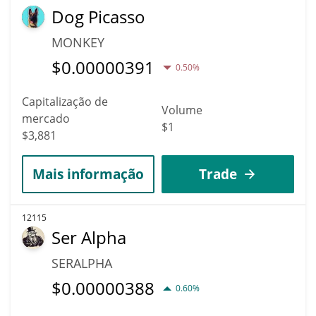
Dog Picasso
MONKEY
$
0.00000391
0.50%
Capitalização de
Volume
mercado
$1
$3,881
Mais informação
Trade
12115
Ser Alpha
SERALPHA
$
0.00000388
0.60%