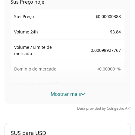
Sus Preço hoje
$0.00000388
Sus Preço
$3.84
Volume
24h
Volume / Limite de
0.00098927767
mercado
<0.000001%
Dominio de mercado
#12070
Posição de mercado
Mostrar mais
Fornecimento de Sus
Data provided by
Coingecko
API
Fornecimento em
999,363,456.198 SUS
circulação
SUS para USD