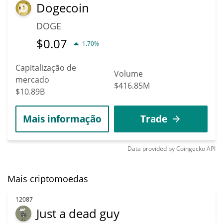
Dogecoin
DOGE
$
0.07
1.70%
Capitalização de
Volume
mercado
$416.85M
$10.89B
Mais informação
Trade
Data provided by
Coingecko
API
Mais criptomoedas
12087
Just a dead guy