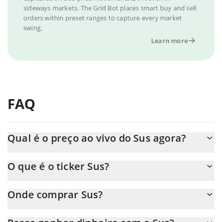
sideways markets. The Grid Bot places smart buy and sell
orders within preset ranges to capture every market
swing.
Learn more
FAQ
Qual é o preço ao vivo do Sus agora?
O preço real do Sus ao USD agora é de $ 0.000004.
O que é o ticker Sus?
O Sus ticker é SUS
Onde comprar Sus?
Você pode comprar Sus em qualquer troca ou via transferência