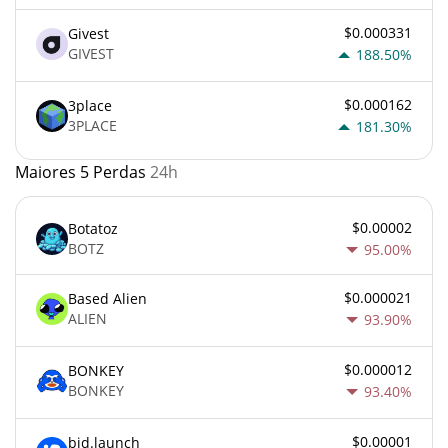
$0.000331
Givest
GIVEST
188.50%
$0.000162
3place
3PLACE
181.30%
Maiores 5 Perdas
24h
$0.00002
Botatoz
BOTZ
95.00%
$0.000021
Based Alien
ALIEN
93.90%
$0.000012
BONKEY
BONKEY
93.40%
$0.00001
bid.launch