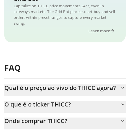
Capitalize on THICC price movements 24/7, even in
sideways markets. The Grid Bot places smart buy and sell
orders within preset ranges to capture every market
swing.
Learn more
FAQ
Qual é o preço ao vivo do THICC agora?
O preço real do THICC ao USD agora é de $ 0.000003.
O que é o ticker THICC?
O THICC ticker é THICC
Onde comprar THICC?