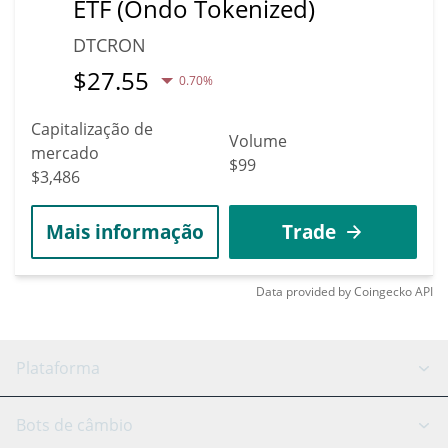
ETF (Ondo Tokenized)
DTCRON
$
27.55
0.70%
Capitalização de
Volume
mercado
$99
$3,486
Mais informação
Trade
Data provided by
Coingecko
API
Plataforma
Bot GRID
Status do sistema
Bots de câmbio