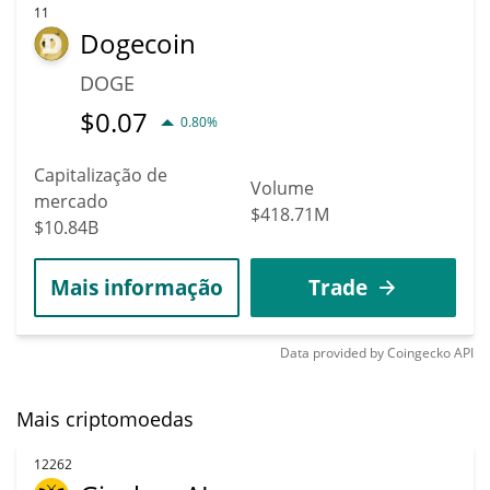
11
Dogecoin
DOGE
$
0.07
0.80%
Capitalização de
Volume
mercado
$418.71M
$10.84B
Mais informação
Trade
Data provided by
Coingecko
API
Mais criptomoedas
12262