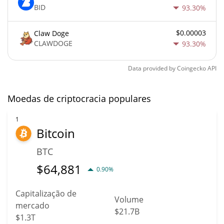
BID
93.30%
$0.00003
Claw Doge
CLAWDOGE
93.30%
Data provided by
Coingecko
API
Moedas de criptocracia populares
1
Bitcoin
BTC
$
64,881
0.90%
Capitalização de
Volume
mercado
$21.7B
$1.3T