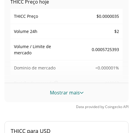
THICC Preço hoje
$0.0000035
THICC Preço
$2
Volume
24h
Volume / Limite de
0.0005725393
mercado
<0.000001%
Dominio de mercado
#12269
Posição de mercado
Mostrar mais
Fornecimento de THICC
Data provided by
Coingecko
API
Fornecimento em
999,421,955.749 THICC
circulação
THICC para USD