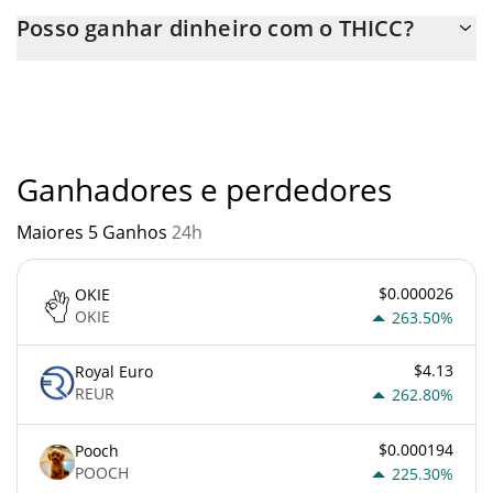
Você pode comprar THICC em qualquer troca ou via
Posso ganhar dinheiro com o THICC?
transferência p2p. E a melhor maneira de trocar THICC é através
de um bot de 3commas.
Você não deve esperar ficar rico com THICC ou com qualquer
outra nova tecnologia. É sempre importante estar atento
quando algo soa muito bom para ser verdade ou vai contra os
princípios econômicos básicos.
Ganhadores e perdedores
Maiores 5 Ganhos
24h
$0.000026
OKIE
OKIE
263.50%
$4.13
Royal Euro
REUR
262.80%
$0.000194
Pooch
POOCH
225.30%