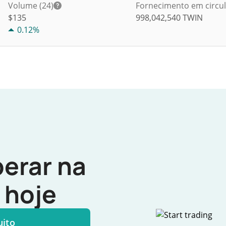
Volume (24)
Fornecimento em circu
$
135
998,042,540
TWIN
0.12%
erar na
hoje
uito