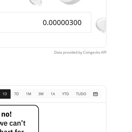
pos
14.24%
, 2026 (2 meses atrás)
Data provided by
Coingecko
API
1D
7D
1M
3M
1A
YTD
TUDO