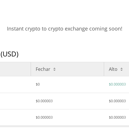
Instant crypto to crypto exchange coming soon!
 (USD)
Fechar
Alto
$0
$0.000003
$0.000003
$0.000003
$0.000003
$0.000003