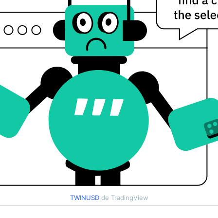
TWINUSD
de TradingView