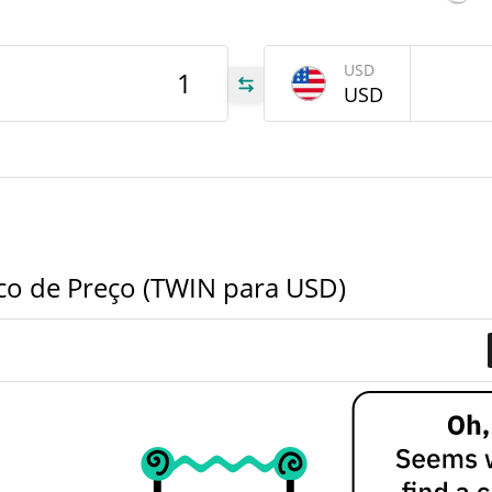
tem
WIN
Jun 6
WIN
USD
USD
.59
.59
7%
co de Preço (TWIN para USD)