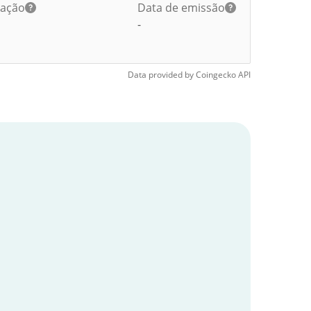
lação
Data de emissão
-
Data provided by
Coingecko
API