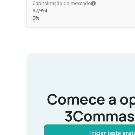
Capitalização de mercado
$2,994
0%
Comece a op
3Commas 
Iniciar teste grat