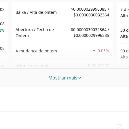
$0.0000029996385 /
003
7 di
Baixa / Alta de ontem
$0.0000030032364
Alta
.08
Abertura / Fecho de
$0.0000030032364 /
2%
30 d
$0.0000029996385
Ontem
Alta
308
0.05%
A mudança de ontem
90 d
Alta
$135.25355
Volume de ontem
1%
52 S
Mostrar mais
Sem
89
Máxi
tem
Jan 2
atrás
WIN
Baix