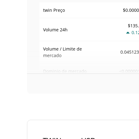
$0.000
twin Preço
$135
Volume
24h
0.1
Volume / Limite de
0.04512
mercado
<0.00000
Dominio de mercado
#124
Posição de mercado
Fornecimento de twin
Fornecimento em
998,042,536.656 T
circulação