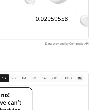
pos
1379.72%
26, 2026 (2 meses
)
Data provided by
Coingecko
API
1D
7D
1M
3M
1A
YTD
TUDO