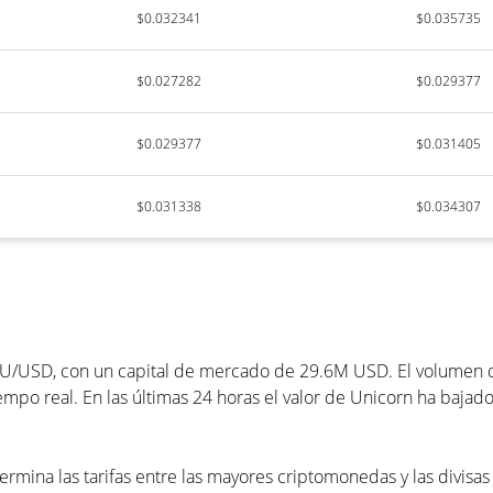
$0.032341
$0.035735
$0.027282
$0.029377
$0.029377
$0.031405
$0.031338
$0.034307
/USD, con un capital de mercado de 29.6M USD. El volumen de 
po real. En las últimas 24 horas el valor de Unicorn ha bajado
ermina las tarifas entre las mayores criptomonedas y las divisas