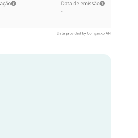
lação
Data de emissão
-
Data provided by
Coingecko
API