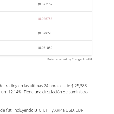
$0.027169
$0.026788
$0.029293
$0.031082
Data provided by
Coingecko
API
trading en las últimas 24 horas es de $ 25,388
 un -12.14%. Tiene una circulación de suministro
 de fiat. Incluyendo BTC ,ETH y XRP a USD, EUR,