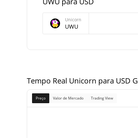
UWU para USD
Fornecimento de Unicorn
Unicorn
Fornecimento em
UWU
999,999,680.051 
circulação
999,999,680.051 
Fornecimento total
1,000,000,000 
Fornecimento máximo
Tempo Real Unicorn para USD G
Preço
Valor de Mercado
Trading View