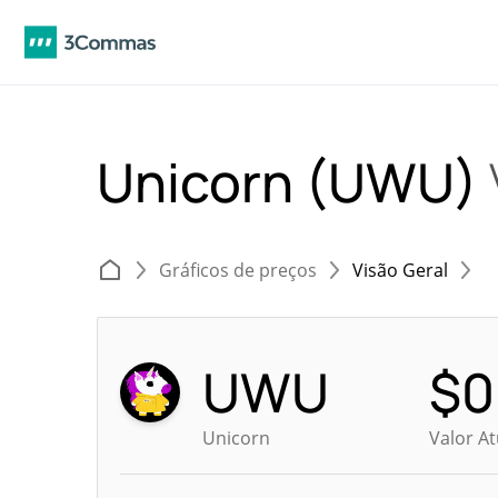
Unicorn (UWU)
Gráficos de preços
Visão Geral
UWU
$
0
Unicorn
Valor A