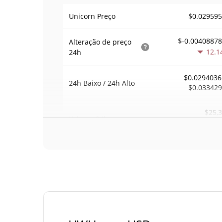
$0.02959
Unicorn Preço
$-0.0040887
Alteração de preço
12.1
24h
$0.0294036
24h Baixo / 24h Alto
$0.03342
$25,
Volume
24h
0.8
Volume / Limite de
0.00085783
mercado
0.001302569
Dominio de mercado
#6
Posição de mercado