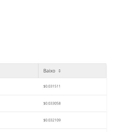
Baixo
$0.031511
$0.033058
$0.032109