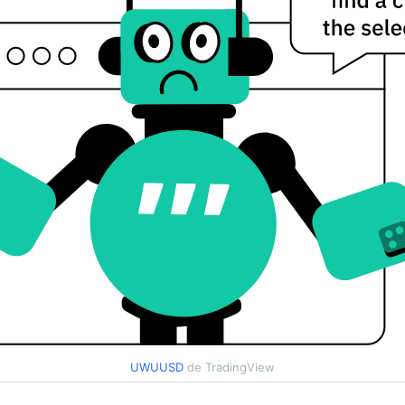
UWUUSD
de TradingView