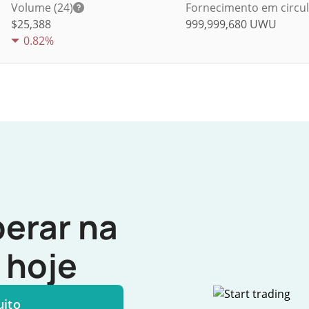
Volume (24)
Fornecimento em circu
$
25,388
999,999,680
UWU
0.82%
erar na
hoje
uito