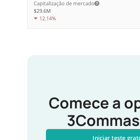
Capitalização de mercado
$29.6M
12.14%
Comece a op
3Commas 
Iniciar teste grat