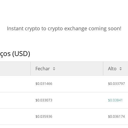
Instant crypto to crypto exchange coming soon!
eços (USD)
Fechar
Alto
$0.031466
$0.033797
$0.033073
$0.03841
$0.035936
$0.036174