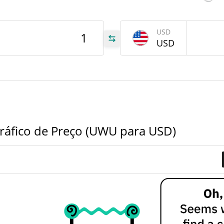
tem
May 
atrás
USD
USD
UWU
UWU
UWU
ráfico de Preço (UWU para USD)