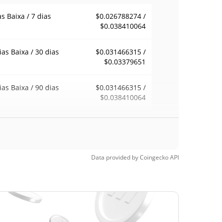
as Baixa / 7 dias
$0.026788274 /
$0.038410064
ias Baixa / 30 dias
$0.031466315 /
$0.03379651
ias Baixa / 90 dias
$0.031466315 /
$0.038410064
emana Baixa / 52
$0.026788274 /
$0.038410064
ana Alta
Data provided by
Coingecko
API
ma de todos os
$0.06001
pos
50.68%
8, 2026 (1 meses
)
a de todos os
$0.00200007