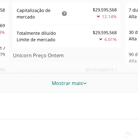
$29,595,568
558
7 di
Capitalização de
12.14%
Alta
mercado
869
4%
30 d
$29,595,568
Totalmente diluído
Alta
6.01%
Limite de mercado
1 /
979
90 d
Unicorn Preço Ontem
Alta
388
$0.031466315 /
Baixa / Alta de ontem
$0.031511099
2%
52 S
Mostrar mais
Sem
Abertura / Fecho de
$0.031466315 /
115
$0.031511099
Ontem
Máxi
tem
Jun 2
6.01%
A mudança de ontem
8%
atrás
37
$25,233.311
Volume de ontem
Baix