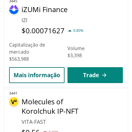
3445
iZUMi Finance
IZI
$
0.00071627
0.80%
Capitalização de
Volume
mercado
$3,398
$563,988
Mais informação
Trade
3441
Molecules of
Korolchuk IP-NFT
VITA-FAST