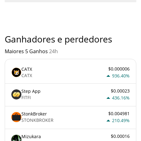
Você não deve esperar ficar rico com VCGamers ou com
qualquer outra nova tecnologia. É sempre importante estar
atento quando algo soa muito bom para ser verdade ou vai
contra os princípios econômicos básicos.
Ganhadores e perdedores
Maiores 5 Ganhos
24h
$0.000006
CATX
CATX
936.40%
$0.00023
Step App
FITFI
436.16%
$0.004981
StonkBroker
STONKBROKER
210.49%
$0.00016
Mizukara