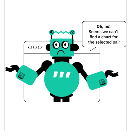
VCGamers Preço Ontem
$0.0059309432 /
Baixa / Alta de ontem
$0.0059386741
Abertura / Fecho de
$0.0059386741 /
$0.0059309432
Ontem
3.53%
A mudança de ontem
$1,526.7681
Volume de ontem
Histórico do preço do VCGamers
$0.0055653455 /
7 dias Baixa / 7 dias Alta
$0.0060599628
30 dias Baixa / 30 dias
$0.0055653455 /