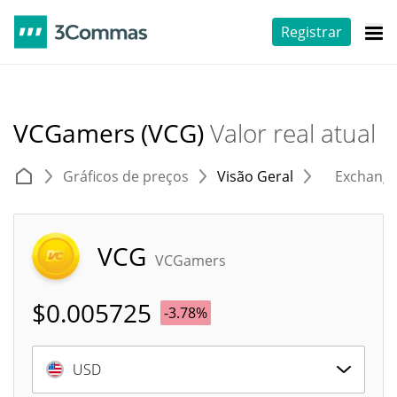
Registrar
VCGamers (VCG)
Valor real atual
Gráficos de preços
Visão Geral
Exchang
VCG
VCGamers
$
0.005725
-3.78%
USD