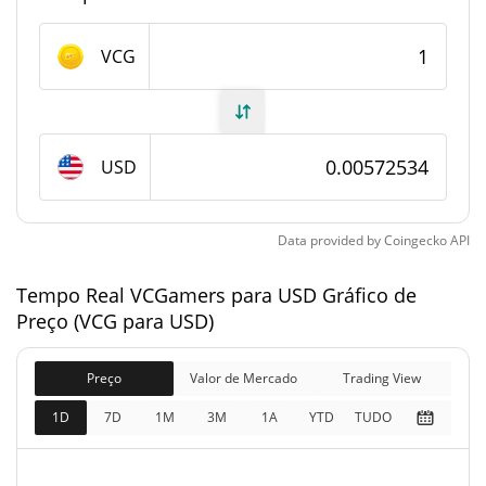
Fornecimento de VCGamers
VCG
Fornecimento em
89,998,911 VCG
circulação
USD
89,998,911 VCG
Fornecimento total
100,000,000 VCG
Fornecimento máximo
Data provided by
Coingecko
API
Tempo Real VCGamers para USD Gráfico de
VCGamers Capitalização de mercado
Preço (VCG para USD)
$515,299
Capitalização de
3.78%
mercado
Preço
Valor de Mercado
Trading View
1D
7D
1M
3M
1A
YTD
TUDO
$515,299
Totalmente diluído
3.52%
Limite de mercado