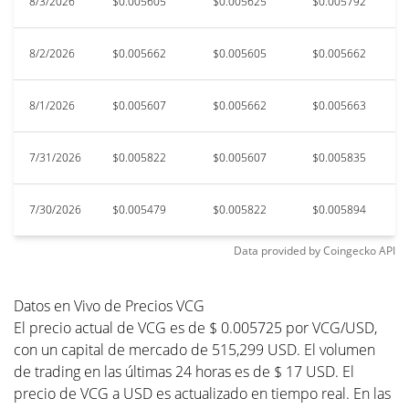
8/3/2026
$0.005605
$0.005625
$0.005792
$
8/2/2026
$0.005662
$0.005605
$0.005662
$
8/1/2026
$0.005607
$0.005662
$0.005663
$
7/31/2026
$0.005822
$0.005607
$0.005835
$
7/30/2026
$0.005479
$0.005822
$0.005894
$
Data provided by
Coingecko
API
Datos en Vivo de Precios VCG
El precio actual de VCG es de $ 0.005725 por VCG/USD,
con un capital de mercado de 515,299 USD. El volumen
de trading en las últimas 24 horas es de $ 17 USD. El
precio de VCG a USD es actualizado en tiempo real. En las