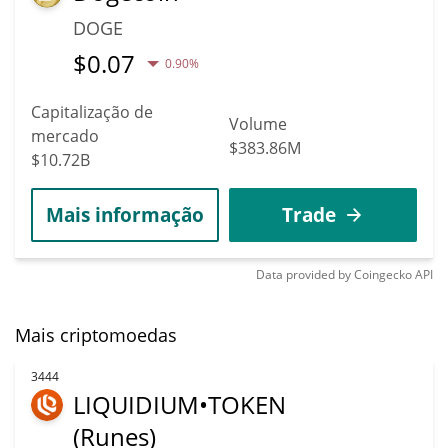
DOGE
$
0.07
0.90%
Capitalização de
Volume
mercado
$383.86M
$10.72B
Mais informação
Trade
Data provided by
Coingecko
API
Mais criptomoedas
3444
LIQUIDIUM•TOKEN
(Runes)