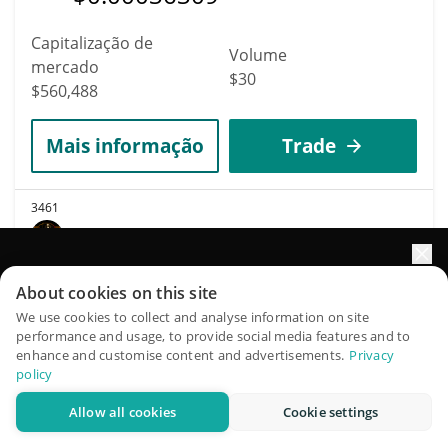
Capitalização de
Volume
mercado
$30
$560,488
Mais informação
Trade
3461
BeB
BEB1M
Impulsione o crescimento do seu portfólio com IA
About cookies on this site
$
0.00056038
0.80%
QuantPilot é uma plataforma completa de estratégias onde
We use cookies to collect and analyse information on site
performance and usage, to provide social media features and to
agentes autônomos criam, fazem backtest e otimizam suas
Capitalização de
enhance and customise content and advertisements.
Privacy
estratégias e conduzem pesquisas de mercado
Volume
policy
mercado
$7,805
$560,416
Allow all cookies
Cookie settings
Experimente grátis