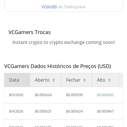
$0.0060030242
Alta
VCGUSD
de TradingView
90 dias Baixa / 90 dias
$0.0055653455 /
$0.0060030242
Alta
VCGamers Trocas
52 Semana Baixa / 52
$0.0054790447 /
Instant crypto to crypto exchange coming soon!
$0.0060030242
Semana Alta
Máxima de todos os
$0.19225
tempos
97.02%
VCGamers Dados Históricos de Preços (USD)
Feb 13, 2022 (4 anos atrás)
Data
Aberto
Fechar
Alto
B
$0.0050598
Baixa de todos os tempos
13.15%
Feb 26, 2025 (1 anos atrás)
8/5/2026
$0.005624
$0.005939
$0.006003
$
8/4/2026
$0.005625
$0.005624
$0.005847
$