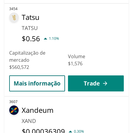
3454
Tatsu
TATSU
$
0.56
1.10%
Capitalização de
Volume
mercado
$1,576
$560,572
Mais informação
Trade
3607
Xandeum
XAND
$
0.00036309
0.30%