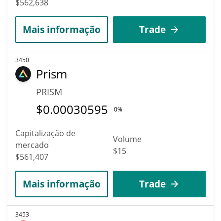
$562,638
Mais informação
Trade
3450
Prism
PRISM
$
0.00030595
0%
Capitalização de
Volume
mercado
$15
$561,407
Mais informação
Trade
3453