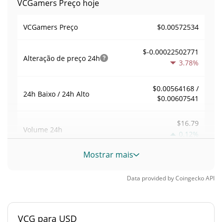
VCGamers Preço hoje
$0.00572534
VCGamers Preço
$-0.00022502771
Alteração de preço
24h
3.78%
$0.00564168 /
24h Baixo / 24h Alto
$0.00607541
$16.79
Volume
24h
0.12%
Mostrar mais
Volume / Limite de
0.000032583025
mercado
Data provided by
Coingecko
API
0.000022679509%
Dominio de mercado
VCG para USD
#3545
Posição de mercado