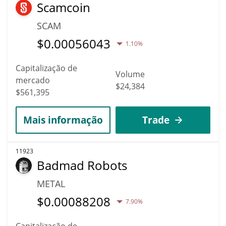
Scamcoin
SCAM
$
0.00056043
1.10%
Capitalização de
Volume
mercado
$24,384
$561,395
Mais informação
Trade
11923
Badmad Robots
METAL
$
0.00088208
7.90%
Capitalização de