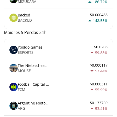
MIZUKARA
186.72%
$0.000488
Backed
BACKED
148.55%
Maiores 5 Perdas
24h
$0.0208
Yooldo Games
ESPORTS
59.88%
$0.000117
The Nietzschean Mouse
MOUSE
57.44%
$0.000311
Football Capital Markets
FCM
55.99%
$0.133769
Argentine Football Association Fan Token
ARG
53.41%