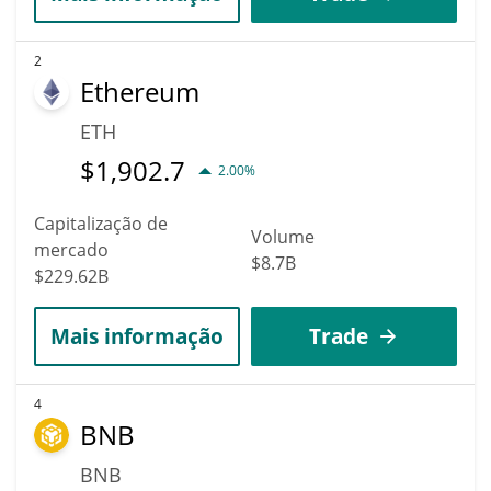
2
Ethereum
ETH
$
1,902.7
2.00%
Capitalização de
Volume
mercado
$8.7B
$229.62B
Mais informação
Trade
4
BNB
BNB