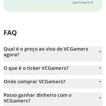
Learn more
FAQ
Qual é o preço ao vivo do VCGamers
agora?
O preço real do VCGamers ao USD agora é de $ 0.005725.
O que é o ticker VCGamers?
O VCGamers ticker é VCG
Onde comprar VCGamers?
Você pode comprar VCGamers em qualquer troca ou via
Posso ganhar dinheiro com o
transferência p2p. E a melhor maneira de trocar VCGamers é
VCGamers?
através de um bot de 3commas.