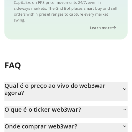
Capitalize on FPS price movements 24/7, even in
sideways markets. The Grid Bot places smart buy and sell
orders within preset ranges to capture every market
swing.
Learn more
FAQ
Qual é o preço ao vivo do web3war
agora?
O preço real do web3war ao USD agora é de $ 0.000718.
O que é o ticker web3war?
O web3war ticker é FPS
Onde comprar web3war?