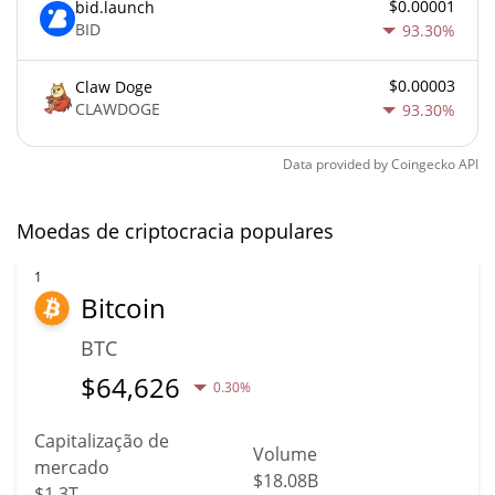
$0.00001
bid.launch
BID
93.30%
$0.00003
Claw Doge
CLAWDOGE
93.30%
Data provided by
Coingecko
API
Moedas de criptocracia populares
1
Bitcoin
BTC
$
64,626
0.30%
Capitalização de
Volume
mercado
$18.08B
$1.3T