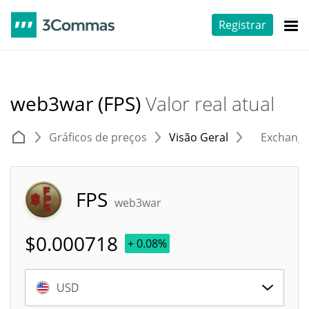
Registrar
web3war (FPS)
Valor real atual
Gráficos de preços
Visão Geral
Exchang
FPS
web3war
$
0.000718
+ 0.08%
USD