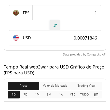
Fornecimento de web3war
FPS
Fornecimento em
150,000,000 FPS
circulação
USD
150,000,000 FPS
Fornecimento total
150,000,000 FPS
Fornecimento máximo
Data provided by
Coingecko
API
Tempo Real web3war para USD Gráfico de Preço
web3war Capitalização de mercado
(FPS para USD)
$107,769
Capitalização de
0.08%
mercado
Preço
Valor de Mercado
Trading View
1D
7D
1M
3M
1A
YTD
TUDO
$107,769
Totalmente diluído
2.51%
Limite de mercado