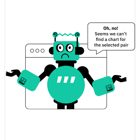
web3war Preço Ontem
$0.00073695059 /
Baixa / Alta de ontem
$0.00073699526
Abertura / Fecho de
$0.00073695059 /
$0.00073699526
Ontem
2.51%
A mudança de ontem
$762.31201
Volume de ontem
Histórico do preço do web3war
$0.00070490313 /
7 dias Baixa / 7 dias Alta
$0.00075773145
30 dias Baixa / 30 dias
$0.00070490313 /