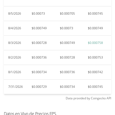
8/5/2026
$0.00073
$0.000705
$0.000745
$
8/4/2026
$0.000749
$0.00073
$0.000749
$0
8/3/2026
$0.000728
$0.000749
$0.000758
$
8/2/2026
$0.000736
$0.000728
$0.000753
$
8/1/2026
$0.000734
$0.000736
$0.000742
$
7/31/2026
$0.000729
$0.000734
$0.000745
$
Data provided by
Coingecko
API
Datos en Vivo de Precios FPS