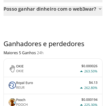
Você pode comprar web3war em qualquer troca ou via
Posso ganhar dinheiro com o web3war?
transferência p2p. E a melhor maneira de trocar web3war é
através de um bot de 3commas.
Você não deve esperar ficar rico com web3war ou com qualquer
outra nova tecnologia. É sempre importante estar atento
quando algo soa muito bom para ser verdade ou vai contra os
princípios econômicos básicos.
Ganhadores e perdedores
Maiores 5 Ganhos
24h
$0.000026
OKIE
OKIE
263.50%
$4.13
Royal Euro
REUR
262.80%
$0.000194
Pooch
POOCH
225.30%