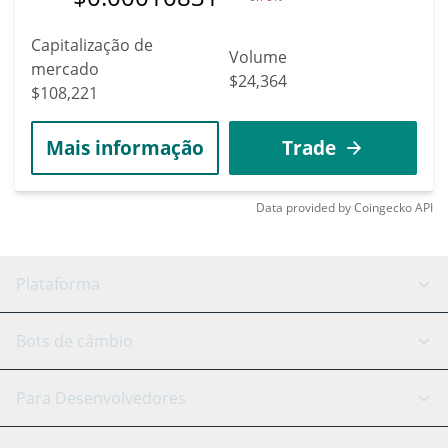
Capitalização de
Volume
mercado
$24,364
$108,221
Mais informação
Trade
Data provided by
Coingecko
API
Plataforma
Bot GRID
Status do sistema
Bots de câmbio
Bots DCA
Backtesting
Binance
BitMEX
Para Desenvolvedores
Signal Bot
Assistente de IA
Bitstamp
Kraken