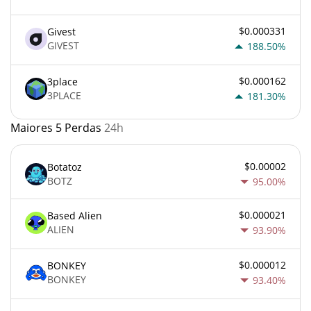
$0.000331
Givest
GIVEST
188.50%
$0.000162
3place
3PLACE
181.30%
Maiores 5 Perdas
24h
$0.00002
Botatoz
BOTZ
95.00%
$0.000021
Based Alien
ALIEN
93.90%
$0.000012
BONKEY
BONKEY
93.40%