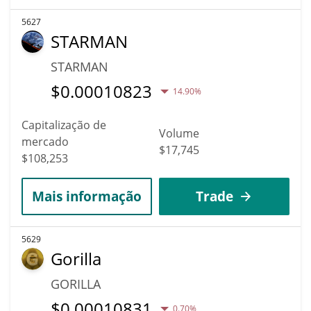
5627
STARMAN
STARMAN
$
0.00010823
14.90%
Capitalização de
Volume
mercado
$17,745
$108,253
Mais informação
Trade
5629
Gorilla
GORILLA
$
0.00010831
0.70%