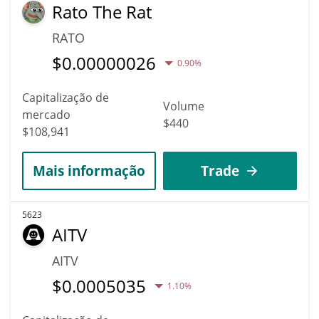
Rato The Rat
RATO
$
0.00000026
0.90%
Capitalização de
Volume
mercado
$440
$108,941
Mais informação
Trade
5623
AITV
AITV
$
0.0005035
1.10%