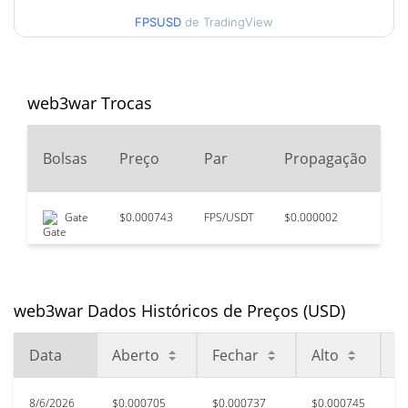
$0.00074539539
Alta
FPSUSD
de TradingView
90 dias Baixa / 90 dias
$0.00070490313 /
$0.00075773145
Alta
web3war Trocas
52 Semana Baixa / 52
$0.00070490313 /
$0.00075773145
Semana Alta
2
Bolsas
Preço
Par
Propagação
V
Máxima de todos os
$0.482493
tempos
99.85%
Gate
$0.000743
FPS/USDT
$0.000002
$
Feb 21, 2024 (2 anos atrás)
$0.00059799
Baixa de todos os tempos
20.15%
Jul 29, 2026 (8 dias atrás)
web3war Dados Históricos de Preços (USD)
Data
Aberto
Fechar
Alto
B
8/6/2026
$0.000705
$0.000737
$0.000745
$