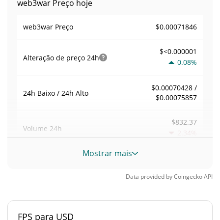
web3war Preço hoje
$0.00071846
web3war Preço
$<0.000001
Alteração de preço
24h
0.08%
$0.00070428 /
24h Baixo / 24h Alto
$0.00075857
$832.37
Volume
24h
2.34%
Mostrar mais
Volume / Limite de
0.0077236497
mercado
Data provided by
Coingecko
API
0.0000047309832%
Dominio de mercado
FPS para USD
#5635
Posição de mercado