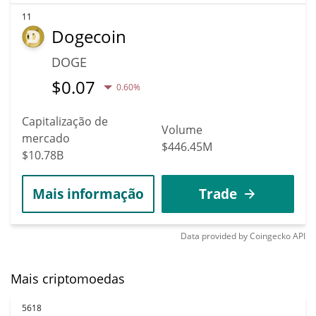
11
Dogecoin
DOGE
$
0.07
0.60%
Capitalização de
Volume
mercado
$446.45M
$10.78B
Mais informação
Trade
Data provided by
Coingecko
API
Mais criptomoedas
5618