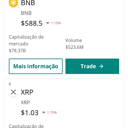
BNB
BNB
$
588.5
1.10%
Capitalização de
Volume
mercado
$523.6M
$78.37B
Mais informação
Trade
6
XRP
XRP
$
1.03
1.70%
Capitalização de