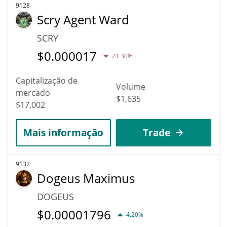
9128
Scry Agent Ward
SCRY
$
0.000017
21.30%
Capitalização de
Volume
mercado
$1,635
$17,002
Mais informação
Trade
9132
Dogeus Maximus
DOGEUS
$
0.00001796
4.20%