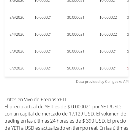
8/6/2026
$0.000021
$0.000021
$0.000021
$0.
8/5/2026
$0.000021
$0.000021
$0.000022
$0.
8/4/2026
$0.000021
$0.000021
$0.000022
$0.
8/3/2026
$0.000021
$0.000021
$0.000021
$0.
8/2/2026
$0.000021
$0.000021
$0.000021
$0.
Data provided by
Coingecko
API
Datos en Vivo de Precios YETI
El precio actual de YETI es de $ 0.000021 por YETI/USD,
con un capital de mercado de 17,129 USD. El volumen de
trading en las últimas 24 horas es de $ 390 USD. El precio
de YETI a USD es actualizado en tiempo real. En las últimas