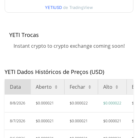
$0.000022025097
Alta
YETIUSD
de TradingView
90 dias Baixa / 90 dias
$0.000020895583 /
$0.000022025097
Alta
YETI Trocas
52 Semana Baixa / 52
$0.000020553154 /
Instant crypto to crypto exchange coming soon!
$0.000022025097
Semana Alta
Máxima de todos os
$0.02256791
tempos
99.91%
YETI Dados Históricos de Preços (USD)
Jun 30, 2025 (1 anos atrás)
Data
Aberto
Fechar
Alto
Ba
$0.00001797
Baixa de todos os tempos
19.13%
Oct 17, 2025 (9 meses atrás)
8/8/2026
$0.000021
$0.000022
$0.000022
$0.
8/7/2026
$0.000021
$0.000021
$0.000021
$0.