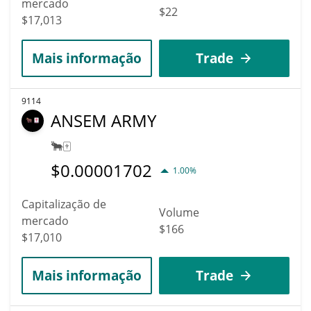
mercado
$22
$17,013
Mais informação
Trade
9114
ANSEM ARMY
🐂🀄️
$
0.00001702
1.00%
Capitalização de
Volume
mercado
$166
$17,010
Mais informação
Trade