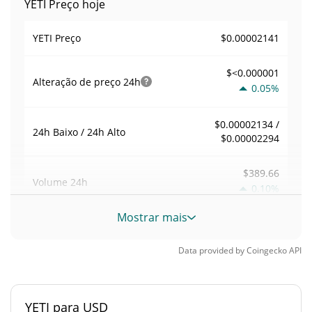
YETI Preço hoje
$0.00002141
YETI Preço
$<0.000001
Alteração de preço
24h
0.05%
$0.00002134 /
24h Baixo / 24h Alto
$0.00002294
$389.66
Volume
24h
0.10%
Mostrar mais
Volume / Limite de
0.022748077
mercado
Data provided by
Coingecko
API
<0.000001%
Dominio de mercado
YETI para USD
#9116
Posição de mercado