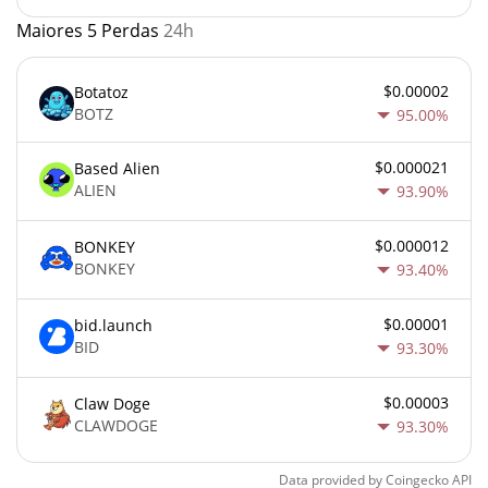
Maiores 5 Perdas
24h
$0.00002
Botatoz
BOTZ
95.00%
$0.000021
Based Alien
ALIEN
93.90%
$0.000012
BONKEY
BONKEY
93.40%
$0.00001
bid.launch
BID
93.30%
$0.00003
Claw Doge
CLAWDOGE
93.30%
Data provided by
Coingecko
API