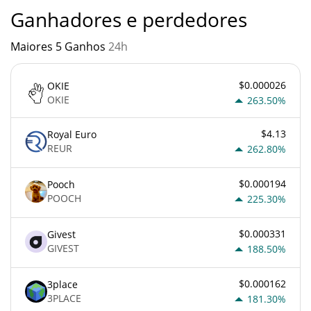
Ganhadores e perdedores
Maiores 5 Ganhos
24h
$0.000026
OKIE
OKIE
263.50%
$4.13
Royal Euro
REUR
262.80%
$0.000194
Pooch
POOCH
225.30%
$0.000331
Givest
GIVEST
188.50%
$0.000162
3place
3PLACE
181.30%