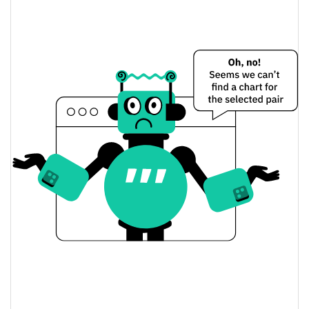
YETI Preço Ontem
$0.00002165205 /
Baixa / Alta de ontem
$0.000021672885
Abertura / Fecho de
$0.000021672885 /
$0.00002165205
Ontem
1.17%
A mudança de ontem
$388.83006
Volume de ontem
Histórico do preço do YETI
$0.000020553154 /
7 dias Baixa / 7 dias Alta
$0.000022025097
30 dias Baixa / 30 dias
$0.000021114761 /