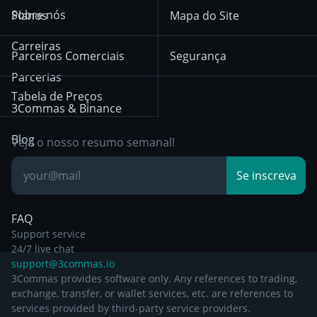
Terms of Use from
KuCoin
Solana
Sobre nós
Planos
Mapa do Site
December 18th 2025
Mean Reversion
Corretoras
HTX
BNB
Trading
Carreiras
Privacy Notice from
Parceiros Comerciais
Segurança
December 29th 2024
Bybit
Position Trading
Parcerias
Tabela de Preços
Other Legal
Day Trading
3Commas & Binance
Documentation
Breakout Trading
Blog
Veja o nosso resumo semanal!
Base de
Se inscreva
Conhecimento
FAQ
Support service
24/7 live chat
support@3commas.io
3Commas provides software only. Any references to trading,
exchange, transfer, or wallet services, etc. are references to
services provided by third-party service providers.