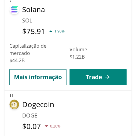
7
Solana
SOL
$
75.91
1.90%
Capitalização de
Volume
mercado
$1.22B
$44.2B
Mais informação
Trade
11
Dogecoin
DOGE
$
0.07
0.20%