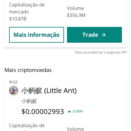
Capitalização de
Volume
mercado
$356.9M
$10.87B
Mais informação
Trade
Data provided by
Coingecko
API
Mais criptomoedas
9122
小蚂蚁 (Little Ant)
小蚂蚁
$
0.00002993
0.90%
Capitalização de
Volume