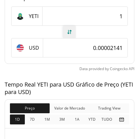
Fornecimento de YETI
YETI
Fornecimento em
799,999,949.39 YETI
circulação
USD
799,999,949.39 YETI
Fornecimento total
1,000,000,000 YETI
Fornecimento máximo
Data provided by
Coingecko
API
Tempo Real YETI para USD Gráfico de Preço (YETI
YETI Capitalização de mercado
para USD)
$17,129.36
Capitalização de
0.05%
mercado
Preço
Valor de Mercado
Trading View
1D
7D
1M
3M
1A
YTD
TUDO
$17,129.36
Totalmente diluído
1.16%
Limite de mercado