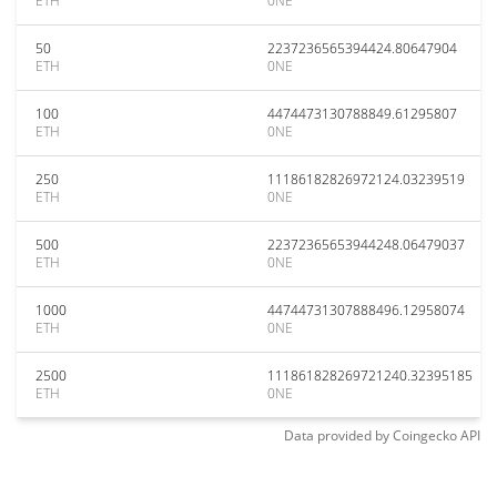
ETH
0NE
50
2237236565394424.80647904
ETH
0NE
100
4474473130788849.61295807
ETH
0NE
250
11186182826972124.03239519
ETH
0NE
500
22372365653944248.06479037
ETH
0NE
1000
44744731307888496.12958074
ETH
0NE
2500
111861828269721240.32395185
ETH
0NE
Data provided by
Coingecko
API