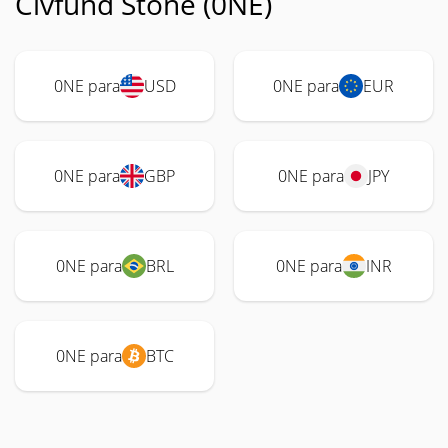
Civfund Stone (0NE)
0NE para
USD
0NE para
EUR
0NE para
GBP
0NE para
JPY
0NE para
BRL
0NE para
INR
0NE para
BTC