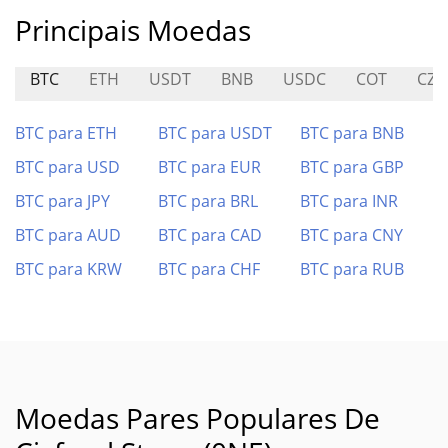
Principais Moedas
BTC
ETH
USDT
BNB
USDC
COT
CZG
BTC para ETH
BTC para USDT
BTC para BNB
BTC para USD
BTC para EUR
BTC para GBP
BTC para JPY
BTC para BRL
BTC para INR
BTC para AUD
BTC para CAD
BTC para CNY
BTC para KRW
BTC para CHF
BTC para RUB
Moedas Pares Populares De