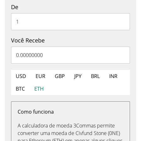
De
Você Recebe
USD
EUR
GBP
JPY
BRL
INR
BTC
ETH
Como funciona
A calculadora de moeda 3Commas permite
converter uma moeda de Civfund Stone (0NE)
para Ethereum (ETH) em apenas alguns cliques