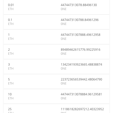
0.01
447447313078.88496130
ETH
0NE
0.1
4474473130788.84961296
ETH
0NE
1
44744731307888.49612958
ETH
0NE
2
89489462615776.99225916
ETH
0NE
3
134234193923665.48838874
ETH
0NE
5
223723656539442.48064790
ETH
0NE
10
447447313078884.96129581
ETH
0NE
25
1118618282697212.40323952