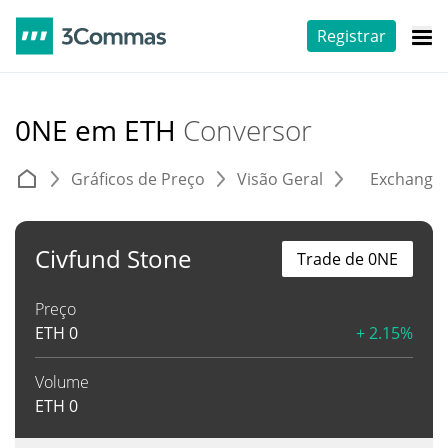
Registrar
0NE em ETH
Conversor
Gráficos de Preço
Visão Geral
Exchange
Civfund Stone
Trade de 0NE
Preço
ETH
0
+ 2.15%
Volume
ETH
0