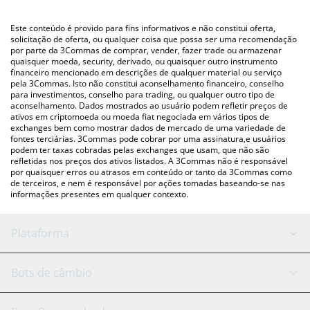
utilizando uma plataforma de troca Crypto Exchange ou P2P
(pessoa a pessoa) como LocalBitcoins, etc.
Você também pode usar nossa tabela de preços de Civfund
Este conteúdo é provido para fins informativos e não constitui oferta,
Stone acima para verificar o último preço de Civfund Stone nas
solicitação de oferta, ou qualquer coisa que possa ser uma recomendação
por parte da 3Commas de comprar, vender, fazer trade ou armazenar
principais moedas fiat e criptográficas.
quaisquer moeda, security, derivado, ou quaisquer outro instrumento
financeiro mencionado em descrições de qualquer material ou serviço
pela 3Commas. Isto não constitui aconselhamento financeiro, conselho
para investimentos, conselho para trading, ou qualquer outro tipo de
aconselhamento. Dados mostrados ao usuário podem refletir preços de
ativos em criptomoeda ou moeda fiat negociada em vários tipos de
exchanges bem como mostrar dados de mercado de uma variedade de
fontes terciárias. 3Commas pode cobrar por uma assinatura,e usuários
podem ter taxas cobradas pelas exchanges que usam, que não são
refletidas nos preços dos ativos listados. A 3Commas não é responsável
por quaisquer erros ou atrasos em conteúdo or tanto da 3Commas como
de terceiros, e nem é responsável por ações tomadas baseando-se nas
informações presentes em qualquer contexto.
Plataforma
Bot GRID
Status do sistema
Bots de câmbio
Bots DCA
Backtesting