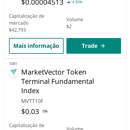
$
0.00004513
4.50%
Capitalização de
Volume
mercado
$2
$42,793
Mais informação
Trade
7261
MarketVector Token
Terminal Fundamental
Index
MVTT10F
$
0.03
0%
Capitalização de
Volume