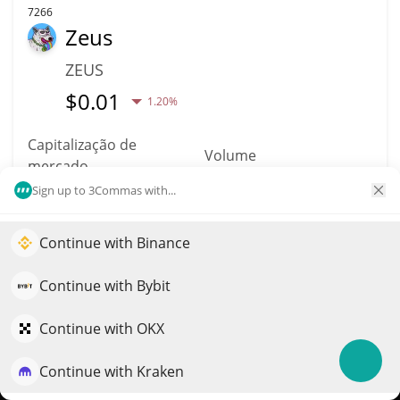
7266
Zeus
ZEUS
$
0.01
1.20%
Capitalização de
Volume
mercado
$41
$42,635
Sign up to 3Commas with...
Mais informação
Trade
Continue with Binance
Impulsione o crescimento do seu portfólio com IA
QuantPilot é uma plataforma completa de estratégias onde
Continue with Bybit
7249
agentes autônomos criam, fazem backtest e otimizam suas
SpookySwap
estratégias e conduzem pesquisas de mercado
Continue with OKX
BOO
Continue with Kraken
Experimente grátis
$
0.01
3.60%