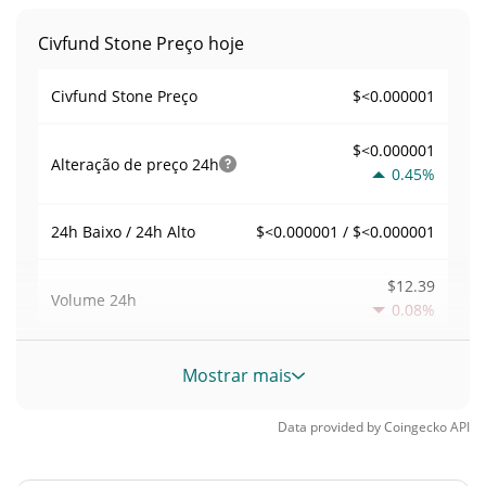
Civfund Stone Preço hoje
$<0.000001
Civfund Stone Preço
$<0.000001
Alteração de preço
24h
0.45%
$<0.000001 / $<0.000001
24h Baixo / 24h Alto
$12.39
Volume
24h
0.08%
Volume / Limite de
Mostrar mais
0.00030189323
mercado
Data provided by
Coingecko
API
0.000001801671%
Dominio de mercado