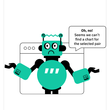
Civfund Stone Preço Ontem
$<0.000001 / $<0.000001
Baixa / Alta de ontem
Abertura / Fecho de
$<0.000001 / $<0.000001
Ontem
0.25%
A mudança de ontem
$12.685204
Volume de ontem
Histórico do preço do Civfund Stone
$<0.000001 / $<0.000001
7 dias Baixa / 7 dias Alta
30 dias Baixa / 30 dias
$<0.000001 / $<0.000001
Alta