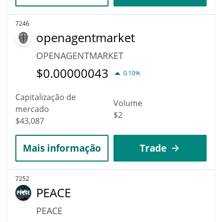
7246
openagentmarket
OPENAGENTMARKET
$
0.00000043
0.10%
Capitalização de
Volume
mercado
$2
$43,087
Mais informação
Trade
7252
PEACE
PEACE