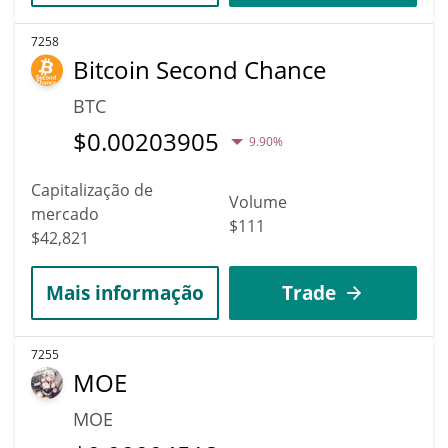
7258
Bitcoin Second Chance
BTC
$
0.00203905
9.90%
Capitalização de
Volume
mercado
$111
$42,821
Mais informação
Trade
7255
MOE
MOE