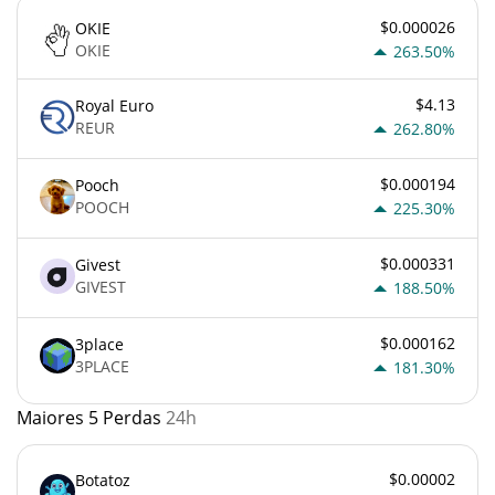
$0.000026
OKIE
OKIE
263.50%
$4.13
Royal Euro
REUR
262.80%
$0.000194
Pooch
POOCH
225.30%
$0.000331
Givest
GIVEST
188.50%
$0.000162
3place
3PLACE
181.30%
Maiores 5 Perdas
24h
$0.00002
Botatoz