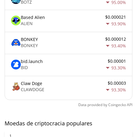
BOTZ
95.00%
$0.000021
Based Alien
ALIEN
93.90%
$0.000012
BONKEY
BONKEY
93.40%
$0.00001
bid.launch
BID
93.30%
$0.00003
Claw Doge
CLAWDOGE
93.30%
Data provided by
Coingecko
API
Moedas de criptocracia populares
1