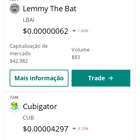
Lemmy The Bat
LBAI
$
0.00000062
1.00%
Capitalização de
Volume
mercado
$83
$42,982
Mais informação
Trade
7248
Cubigator
CUB
$
0.00004297
3.10%