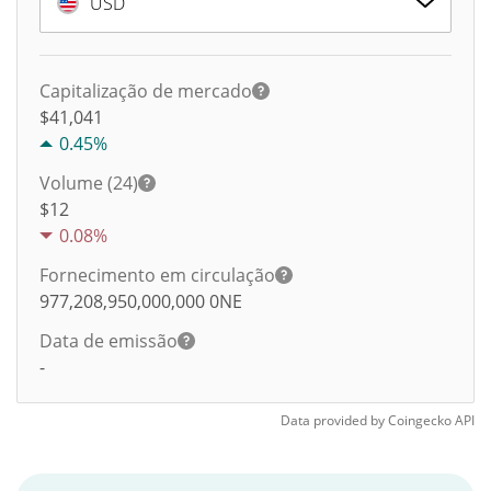
USD
Capitalização de mercado
$41,041
0.45%
Volume (24)
$
12
0.08%
Fornecimento em circulação
977,208,950,000,000
0NE
Data de emissão
-
Data provided by
Coingecko
API