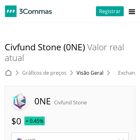
Registrar
Civfund Stone (0NE)
Valor real
atual
Gráficos de preços
Visão Geral
Exchang
0NE
Civfund Stone
$
0
+ 0.45%