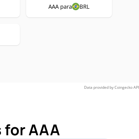
AAA para
BRL
Data provided by
Coingecko
API
 for AAA