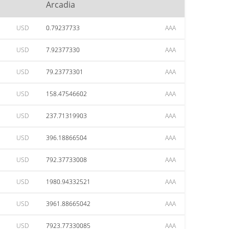
Arcadia
USD
0.79237733
AAA
USD
7.92377330
AAA
USD
79.23773301
AAA
USD
158.47546602
AAA
USD
237.71319903
AAA
USD
396.18866504
AAA
USD
792.37733008
AAA
USD
1980.94332521
AAA
USD
3961.88665042
AAA
USD
7923.77330085
AAA