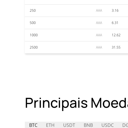
250
AAA
3.16
500
AAA
6.31
1000
AAA
12.62
2500
AAA
31.55
Principais Moed
BTC
ETH
USDT
BNB
USDC
D