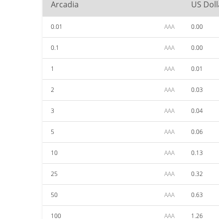
Arcadia
US Doll
0.01
AAA
0.00
0.1
AAA
0.00
1
AAA
0.01
2
AAA
0.03
3
AAA
0.04
5
AAA
0.06
10
AAA
0.13
25
AAA
0.32
50
AAA
0.63
100
AAA
1.26