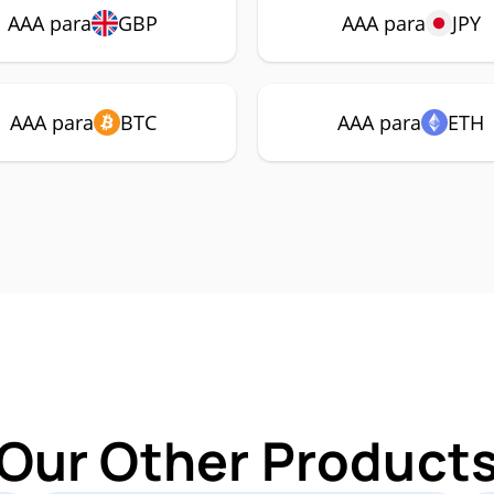
AAA para
GBP
AAA para
JPY
AAA para
BTC
AAA para
ETH
 Our Other Products