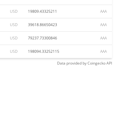
USD
19809.43325211
AAA
USD
39618.86650423
AAA
USD
79237.73300846
AAA
USD
198094.33252115
AAA
Data provided by
Coingecko
API