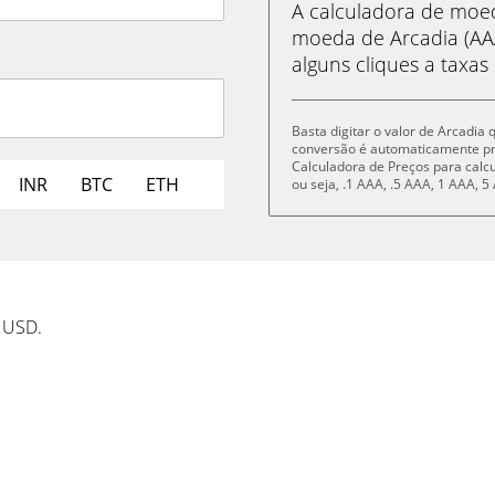
A calculadora de mo
moeda de Arcadia (AA
alguns cliques a taxas
Basta digitar o valor de Arcadia
conversão é automaticamente p
Calculadora de Preços para cal
INR
BTC
ETH
ou seja, .1 AAA, .5 AAA, 1 AAA,
m USD.