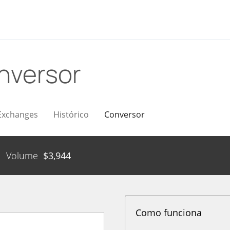
nversor
Exchanges
Histórico
Conversor
Volume
$
3,944
Como funciona