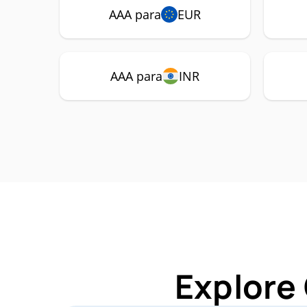
AAA para
EUR
AAA para
INR
Explore