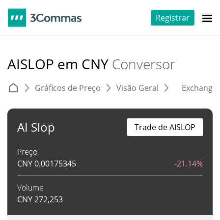
Registrar
AISLOP em CNY
Conversor
Gráficos de Preço
Visão Geral
Exchange
AI Slop
Trade de AISLOP
Preço
CNY
0.00175345
-21.14%
Volume
CNY
272,253