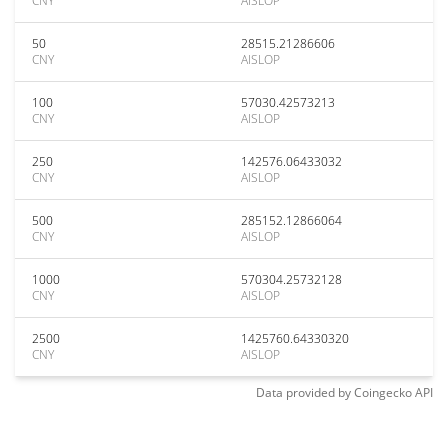
CNY
AISLOP
50
28515.21286606
CNY
AISLOP
100
57030.42573213
CNY
AISLOP
250
142576.06433032
CNY
AISLOP
500
285152.12866064
CNY
AISLOP
1000
570304.25732128
CNY
AISLOP
2500
1425760.64330320
CNY
AISLOP
Data provided by
Coingecko
API