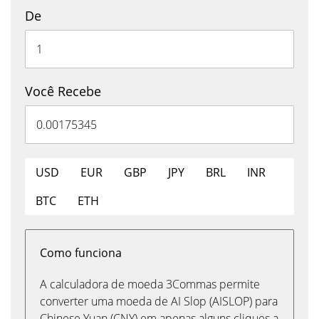
De
Você Recebe
USD
EUR
GBP
JPY
BRL
INR
BTC
ETH
Como funciona
A calculadora de moeda 3Commas permite
converter uma moeda de AI Slop (AISLOP) para
Chinese Yuan (CNY) em apenas alguns cliques a