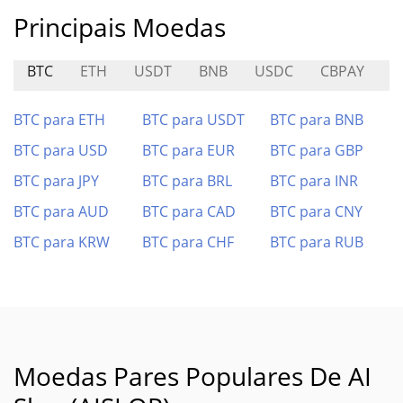
Principais Moedas
BTC
ETH
USDT
BNB
USDC
CBPAY
L
BTC para ETH
BTC para USDT
BTC para BNB
BTC para USD
BTC para EUR
BTC para GBP
BTC para JPY
BTC para BRL
BTC para INR
BTC para AUD
BTC para CAD
BTC para CNY
BTC para KRW
BTC para CHF
BTC para RUB
Moedas Pares Populares De AI