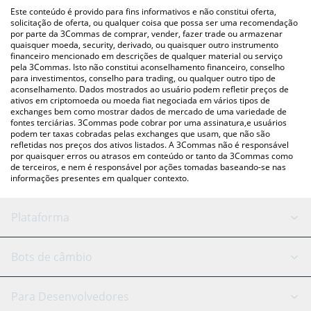
(pessoa a pessoa) como LocalBitcoins, etc.
acima para verificar o último preço de AI Slop nas principais
Este conteúdo é provido para fins informativos e não constitui oferta,
moedas fiat e criptográficas.
solicitação de oferta, ou qualquer coisa que possa ser uma recomendação
por parte da 3Commas de comprar, vender, fazer trade ou armazenar
quaisquer moeda, security, derivado, ou quaisquer outro instrumento
financeiro mencionado em descrições de qualquer material ou serviço
pela 3Commas. Isto não constitui aconselhamento financeiro, conselho
para investimentos, conselho para trading, ou qualquer outro tipo de
aconselhamento. Dados mostrados ao usuário podem refletir preços de
ativos em criptomoeda ou moeda fiat negociada em vários tipos de
exchanges bem como mostrar dados de mercado de uma variedade de
fontes terciárias. 3Commas pode cobrar por uma assinatura,e usuários
podem ter taxas cobradas pelas exchanges que usam, que não são
refletidas nos preços dos ativos listados. A 3Commas não é responsável
por quaisquer erros ou atrasos em conteúdo or tanto da 3Commas como
de terceiros, e nem é responsável por ações tomadas baseando-se nas
informações presentes em qualquer contexto.
Plataforma
Bot GRID
Status do sistema
Bots de câmbio
Bots DCA
Backtesting
Binance
BitMEX
Para Desenvolvedores