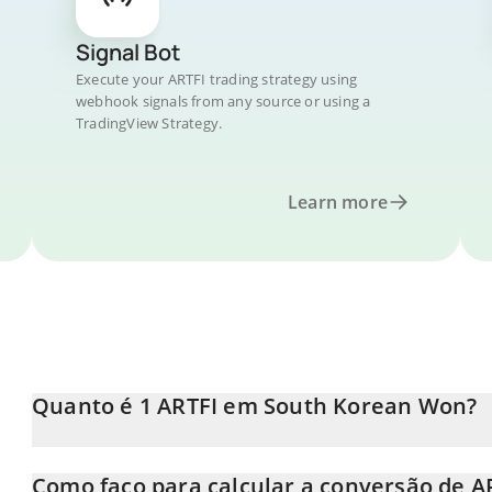
Signal Bot
Execute your ARTFI trading strategy using
webhook signals from any source or using a
TradingView Strategy.
Learn more
Quanto é 1 ARTFI em South Korean Won?
O preço do ARTFI em KRW está em constante mudança.
Como faço para calcular a conversão de 