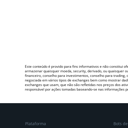
Este conteúdo é provido para fins informativos e não constitui 
armazenar quaisquer moeda, security, derivado, ou quaisquer o
financeiro, conselho para investimentos, conselho para trading
negociada em vários tipos de exchanges bem como mostrar dado
exchanges que usam, que não são refletidas nos preços dos ati
responsável por ações tomadas baseando-se nas informações p
Plataforma
Bots d