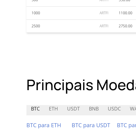
1000
ARTFI
1100.00
2500
ARTFI
2750.00
Principais Moed
BTC
ETH
USDT
BNB
USDC
WA
BTC para ETH
BTC para USDT
BTC pa