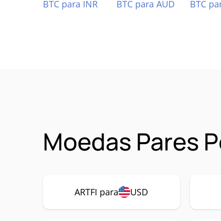
BTC para INR
BTC para AUD
BTC pa
Moedas Pares P
ARTFI para
USD