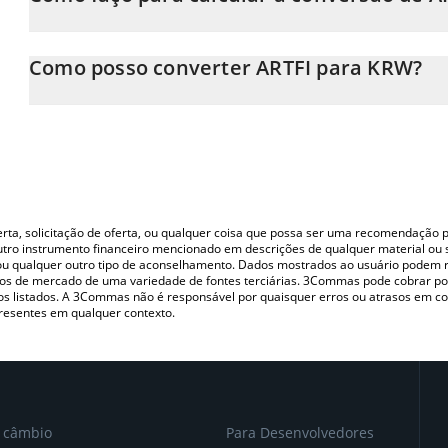
Neste momento, 1 ARTFI equivale a 1.1 KRW
A Calculadora ARTFI 3Commas permite calcular facilmente o pr
inserindo a quantidade de ARTFI no campo correspondente e co
Como posso converter ARTFI para KRW?
Won (KRW).
A maneira mais comum de converter o ARTFI para KRW é utilizan
Você também pode usar nossa tabela de preços de ARTFI acima par
(pessoa a pessoa) como LocalBitcoins, etc.
moedas fiat e criptográficas.
oferta, solicitação de oferta, ou qualquer coisa que possa ser uma recomendaçã
utro instrumento financeiro mencionado em descrições de qualquer material ou 
, ou qualquer outro tipo de aconselhamento. Dados mostrados ao usuário podem r
s de mercado de uma variedade de fontes terciárias. 3Commas pode cobrar por
vos listados. A 3Commas não é responsável por quaisquer erros ou atrasos em 
resentes em qualquer contexto.
e câmbio
Para Desenvolvedores