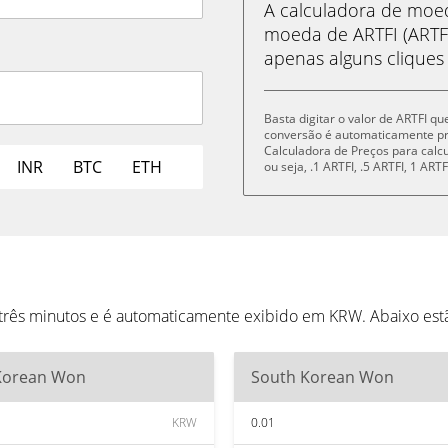
A calculadora de mo
moeda de ARTFI (ARTF
apenas alguns cliques
Basta digitar o valor de ARTFI q
conversão é automaticamente p
Calculadora de Preços para cal
INR
BTC
ETH
ou seja, .1 ARTFI, .5 ARTFI, 1 AR
 três minutos e é automaticamente exibido em KRW. Abaixo es
Korean Won
South Korean Won
KRW
0.01