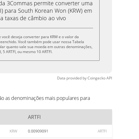
eda 3Commas permite converter uma
I) para South Korean Won (KRW) em
 a taxas de câmbio ao vivo
ue você deseja converter para KRW e o valor da
reenchido. Você também pode usar nossa Tabela
cular quanto vale sua moeda em outras denominações,
TFI, 5 ARTFI, ou mesmo 10 ARTFI.
Data provided by
Coingecko
API
tão as denominações mais populares para
ARTFI
KRW
0.00909091
ARTFI