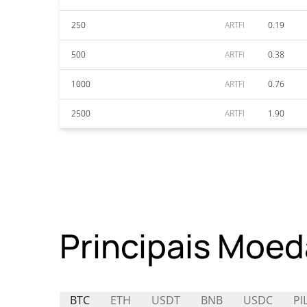
250
ARTFI
0.19
500
ARTFI
0.38
1000
ARTFI
0.76
2500
ARTFI
1.90
Principais Moed
BTC
ETH
USDT
BNB
USDC
PI