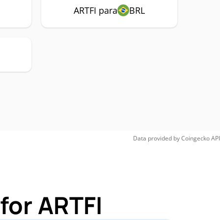
ARTFI para
BRL
Data provided by
Coingecko
API
for ARTFI