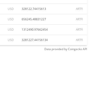
USD
328122.74415613
ARTFI
USD
656245.48831227
ARTFI
USD
1312490.97662454
ARTFI
USD
3281227.44156134
ARTFI
Data provided by
Coingecko
API