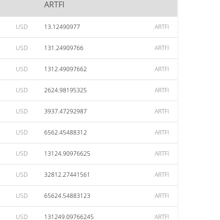
ARTFI
USD
13.12490977
ARTFI
USD
131.24909766
ARTFI
USD
1312.49097662
ARTFI
USD
2624.98195325
ARTFI
USD
3937.47292987
ARTFI
USD
6562.45488312
ARTFI
USD
13124.90976625
ARTFI
USD
32812.27441561
ARTFI
USD
65624.54883123
ARTFI
USD
131249.09766245
ARTFI