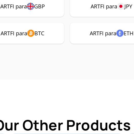
ARTFI para
GBP
ARTFI para
JPY
ARTFI para
BTC
ARTFI para
ETH
Our Other Products 