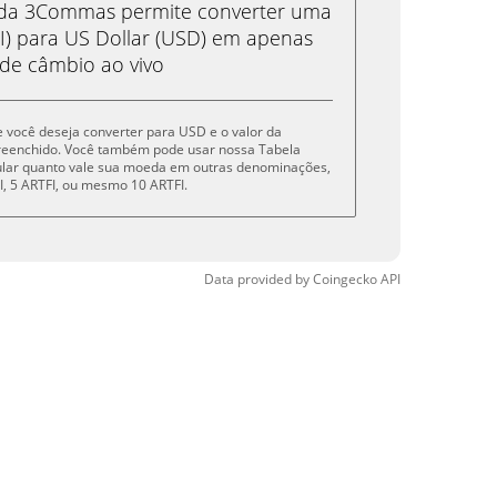
eda 3Commas permite converter uma
I) para US Dollar (USD) em apenas
 de câmbio ao vivo
ue você deseja converter para USD e o valor da
reenchido. Você também pode usar nossa Tabela
cular quanto vale sua moeda em outras denominações,
TFI, 5 ARTFI, ou mesmo 10 ARTFI.
Data provided by
Coingecko
API