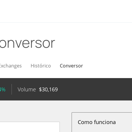
onversor
Exchanges
Histórico
Conversor
24%
Volume
$
30,169
Como funciona