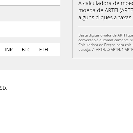
A calculadora de mo
moeda de ARTFI (ARTF
alguns cliques a taxas
Basta digitar o valor de ARTFI q
conversão é automaticamente p
Calculadora de Preços para cal
INR
BTC
ETH
ou seja, .1 ARTFI, .5 ARTFI, 1 AR
USD.