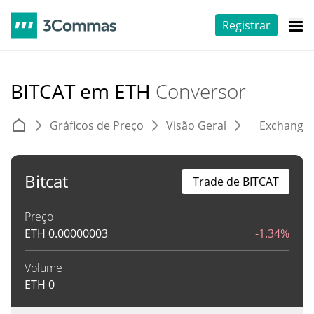
Registrar
BITCAT em ETH
Conversor
Gráficos de Preço
Visão Geral
Exchange
Bitcat
Trade de BITCAT
Preço
ETH
0.00000003
-1.34%
Volume
ETH
0