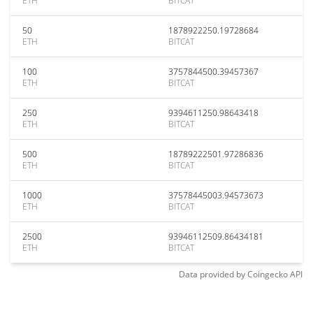
ETH
BITCAT
50
1878922250.19728684
ETH
BITCAT
100
3757844500.39457367
ETH
BITCAT
250
9394611250.98643418
ETH
BITCAT
500
18789222501.97286836
ETH
BITCAT
1000
37578445003.94573673
ETH
BITCAT
2500
93946112509.86434181
ETH
BITCAT
Data provided by
Coingecko
API