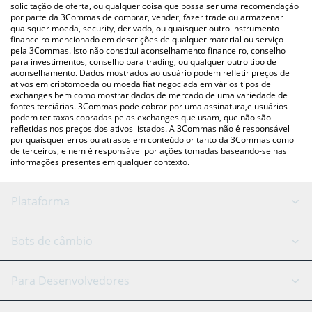
para verificar o último preço de Bitcat nas principais moedas fiat
solicitação de oferta, ou qualquer coisa que possa ser uma recomendação
por parte da 3Commas de comprar, vender, fazer trade ou armazenar
e criptográficas.
quaisquer moeda, security, derivado, ou quaisquer outro instrumento
financeiro mencionado em descrições de qualquer material ou serviço
pela 3Commas. Isto não constitui aconselhamento financeiro, conselho
para investimentos, conselho para trading, ou qualquer outro tipo de
aconselhamento. Dados mostrados ao usuário podem refletir preços de
ativos em criptomoeda ou moeda fiat negociada em vários tipos de
exchanges bem como mostrar dados de mercado de uma variedade de
fontes terciárias. 3Commas pode cobrar por uma assinatura,e usuários
podem ter taxas cobradas pelas exchanges que usam, que não são
refletidas nos preços dos ativos listados. A 3Commas não é responsável
por quaisquer erros ou atrasos em conteúdo or tanto da 3Commas como
de terceiros, e nem é responsável por ações tomadas baseando-se nas
informações presentes em qualquer contexto.
Plataforma
Bot GRID
Status do sistema
Bots de câmbio
Bots DCA
Backtesting
Binance
BitMEX
Para Desenvolvedores
Signal Bot
Assistente de IA
Bitstamp
Kraken