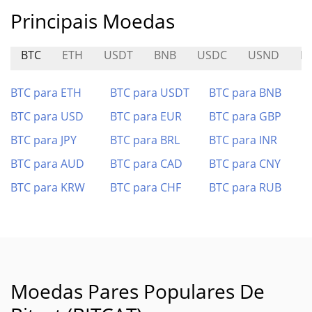
Principais Moedas
BTC
ETH
USDT
BNB
USDC
USND
I
BTC para ETH
BTC para USDT
BTC para BNB
BTC para USD
BTC para EUR
BTC para GBP
BTC para JPY
BTC para BRL
BTC para INR
BTC para AUD
BTC para CAD
BTC para CNY
BTC para KRW
BTC para CHF
BTC para RUB
Moedas Pares Populares De