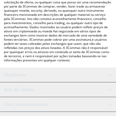
para verificar o último preço de Bitcat nas principais moedas fiat
solicitação de oferta, ou qualquer coisa que possa ser uma recomendação
por parte da 3Commas de comprar, vender, fazer trade ou armazenar
e criptográficas.
quaisquer moeda, security, derivado, ou quaisquer outro instrumento
financeiro mencionado em descrições de qualquer material ou serviço
pela 3Commas. Isto não constitui aconselhamento financeiro, conselho
para investimentos, conselho para trading, ou qualquer outro tipo de
aconselhamento. Dados mostrados ao usuário podem refletir preços de
ativos em criptomoeda ou moeda fiat negociada em vários tipos de
exchanges bem como mostrar dados de mercado de uma variedade de
fontes terciárias. 3Commas pode cobrar por uma assinatura,e usuários
podem ter taxas cobradas pelas exchanges que usam, que não são
refletidas nos preços dos ativos listados. A 3Commas não é responsável
por quaisquer erros ou atrasos em conteúdo or tanto da 3Commas como
de terceiros, e nem é responsável por ações tomadas baseando-se nas
informações presentes em qualquer contexto.
Plataforma
Bot GRID
Status do sistema
Bots de câmbio
Bots DCA
Backtesting
Binance
BitMEX
Para Desenvolvedores
Signal Bot
Assistente de IA
Bitstamp
Kraken