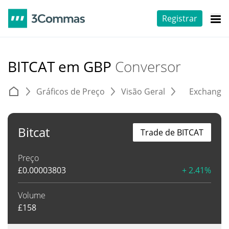
Registrar
BITCAT em GBP
Conversor
Gráficos de Preço
Visão Geral
Exchange
Bitcat
Trade de BITCAT
Preço
£
0.00003803
+ 2.41%
Volume
£
158