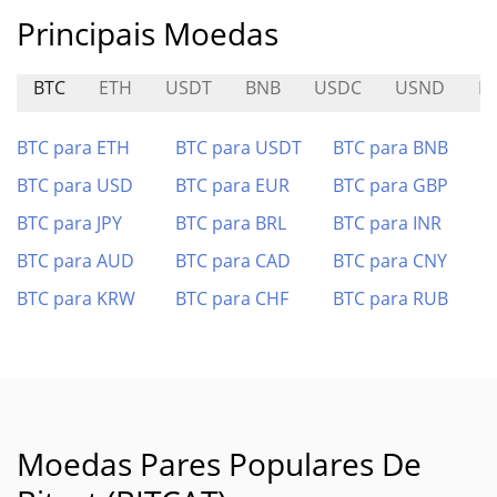
Principais Moedas
BTC
ETH
USDT
BNB
USDC
USND
I
BTC para ETH
BTC para USDT
BTC para BNB
BTC para USD
BTC para EUR
BTC para GBP
BTC para JPY
BTC para BRL
BTC para INR
BTC para AUD
BTC para CAD
BTC para CNY
BTC para KRW
BTC para CHF
BTC para RUB
Moedas Pares Populares De