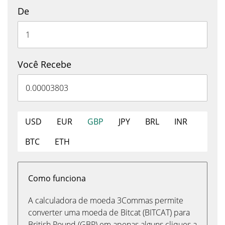
De
Você Recebe
USD
EUR
GBP
JPY
BRL
INR
BTC
ETH
Como funciona
A calculadora de moeda 3Commas permite
converter uma moeda de Bitcat (BITCAT) para
British Pound (GBP) em apenas alguns cliques a