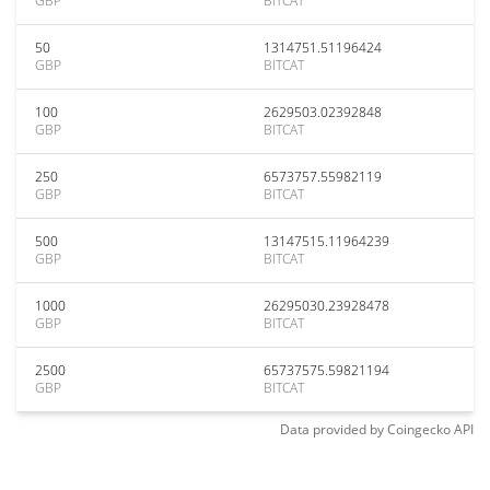
GBP
BITCAT
50
1314751.51196424
GBP
BITCAT
100
2629503.02392848
GBP
BITCAT
250
6573757.55982119
GBP
BITCAT
500
13147515.11964239
GBP
BITCAT
1000
26295030.23928478
GBP
BITCAT
2500
65737575.59821194
GBP
BITCAT
Data provided by
Coingecko
API